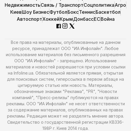
Недвижимость
Связь / Транспорт
Соцполитика
Агро
Киев
Шоу Бизнес
Футбол
Бокс
Теннис
Баскетбол
Автоспорт
Хоккей
Крым
Донбасс
ЕС
Война
Все права на материалы, опубликованные на данном
ресурсе, принадлежат ООО "ИА Инфолайн". Любое
использование материалов без письменного разрешения
ООО "ИА Инфолайн" - запрещено. Использование
материалов и новостей разрешается при условии ссылки
на Infoline.ua. Обязательной является прямая, открытая
для поисковых систем, гиперссылка в первом абзаце на
цитируемую статью или новость. Материалы,
обозначенные знаками "Реклама", "PR", "Новости
компаний", "Пресс-релизы" публикуются на правах
рекламы. ООО "ИА Инфолайн" не несет ответственности
за содержание материалов, опубликованных на правах
рекламы. Редакция может не разделять мнение автора.
Свидетельство о государственной регистрации КВ336-
198Р г. Киев 2014 года.