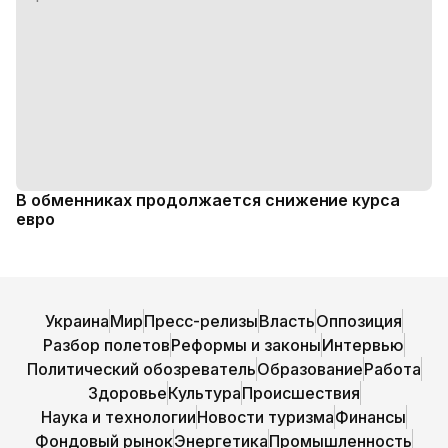
В обменниках продолжается снижение курса
евро
Украина
Мир
Пресс-релизы
Власть
Оппозиция
Разбор полетов
Реформы и законы
Интервью
Политический обозреватель
Образование
Работа
Здоровье
Культура
Происшествия
Наука и технологии
Новости туризма
Финансы
Фондовый рынок
Энергетика
Промышленность