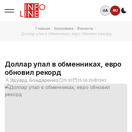
UA
RU
Те
Главная
Экономика
Финансы
Доллар упал в обменниках, евро обновил рекорд
Доллар упал в обменниках, евро
обновил рекорд
Эдуард Бондаренко
15:30
25.06.25
1243