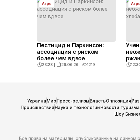
Агро
Агр
Пестицид и Паркинсон:
Учен
ассоциация с риском
неож
более чем вдвое
ржан
23:28
❘
29.06.26
❘
1219
12:3
Украина
Мир
Пресс-релизы
Власть
Оппозиция
Раз
Происшествия
Наука и технологии
Новости туризма
Шоу Бизне
Все права на материалы, опубликованные на данном