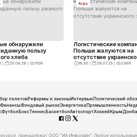
о
Агро
ые обнаружили
Логистические компа
иданную пользу
Польши жалуются на
ого хлеба
отсутствие украинско
зерна
0
❘
25.06.26
❘
1108
16:30
❘
29.07.25
❘
2369
бор полетов
Реформы и законы
Интервью
Политический обо
Финансы
Фондовый рынок
Энергетика
Промышленность
Нед
с
Футбол
Бокс
Теннис
Баскетбол
Автоспорт
Хоккей
Крым
Донба
 ресурсе, принадлежат ООО "ИА Инфолайн". Любое использова