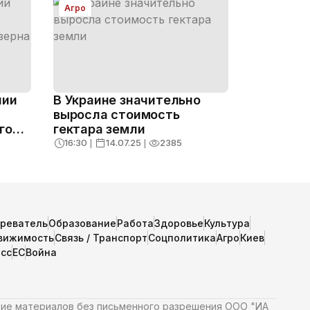
Агро
нии
В Украине значительно
выросла стоимость
го
гектара земли
16:30
❘
14.07.25
❘
2385
зреватель
Образование
Работа
Здоровье
Культура
вижимость
Связь / Транспорт
Соцполитика
Агро
Киев
сс
ЕС
Война
ние материалов без письменного разрешения ООО "ИА