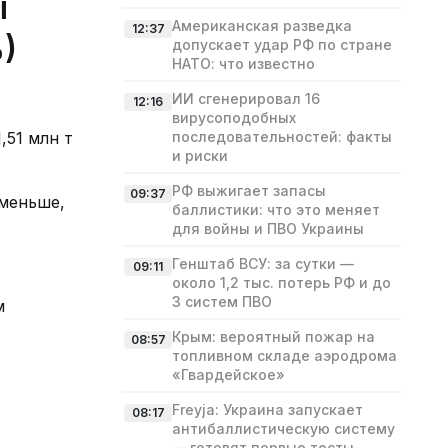
ы
Американская разведка
12:37
%)
допускает удар РФ по стране
НАТО: что известно
ИИ сгенерировал 16
12:16
вирусоподобных
,51 млн т
последовательностей: факты
и риски
РФ выжигает запасы
09:37
 меньше,
баллистики: что это меняет
для войны и ПВО Украины
Генштаб ВСУ: за сутки —
09:11
около 1,2 тыс. потерь РФ и до
3 систем ПВО
м
Крым: вероятный пожар на
08:57
топливном складе аэродрома
«Гвардейское»
Freyja: Украина запускает
08:17
антибаллистическую систему
— готовят первые тесты