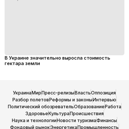
В Украине значительно выросла стоимость
гектара земли
Украина
Мир
Пресс-релизы
Власть
Оппозиция
Разбор полетов
Реформы и законы
Интервью
Политический обозреватель
Образование
Работа
Здоровье
Культура
Происшествия
Наука и технологии
Новости туризма
Финансы
Фондовый рынок
Энергетика
Промышленность