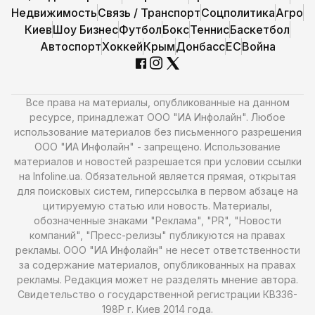
Недвижимость
Связь / Транспорт
Соцполитика
Агро
Киев
Шоу Бизнес
Футбол
Бокс
Теннис
Баскетбол
Автоспорт
Хоккей
Крым
Донбасс
ЕС
Война
Все права на материалы, опубликованные на данном
ресурсе, принадлежат ООО "ИА Инфолайн". Любое
использование материалов без письменного разрешения
ООО "ИА Инфолайн" - запрещено. Использование
материалов и новостей разрешается при условии ссылки
на Infoline.ua. Обязательной является прямая, открытая
для поисковых систем, гиперссылка в первом абзаце на
цитируемую статью или новость. Материалы,
обозначенные знаками "Реклама", "PR", "Новости
компаний", "Пресс-релизы" публикуются на правах
рекламы. ООО "ИА Инфолайн" не несет ответственности
за содержание материалов, опубликованных на правах
рекламы. Редакция может не разделять мнение автора.
Свидетельство о государственной регистрации КВ336-
198Р г. Киев 2014 года.