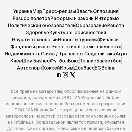
Украина
Мир
Пресс-релизы
Власть
Оппозиция
Разбор полетов
Реформы и законы
Интервью
Политический обозреватель
Образование
Работа
Здоровье
Культура
Происшествия
Наука и технологии
Новости туризма
Финансы
Фондовый рынок
Энергетика
Промышленность
Недвижимость
Связь / Транспорт
Соцполитика
Агро
Киев
Шоу Бизнес
Футбол
Бокс
Теннис
Баскетбол
Автоспорт
Хоккей
Крым
Донбасс
ЕС
Война
Все права на материалы, опубликованные на данном
ресурсе, принадлежат ООО "ИА Инфолайн". Любое
использование материалов без письменного разрешения
ООО "ИА Инфолайн" - запрещено. Использование
материалов и новостей разрешается при условии ссылки
на Infoline.ua. Обязательной является прямая, открытая
для поисковых систем, гиперссылка в первом абзаце на