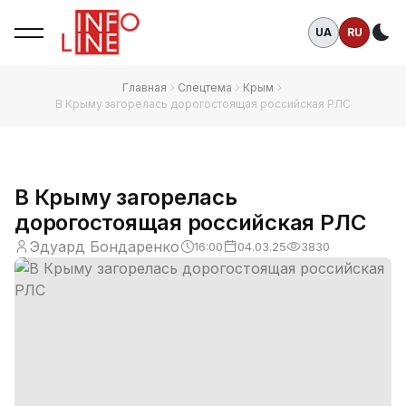
UA
RU
Те
Главная
Спецтема
Крым
В Крыму загорелась дорогостоящая российская РЛС
В Крыму загорелась
дорогостоящая российская РЛС
Эдуард Бондаренко
16:00
04.03.25
3830