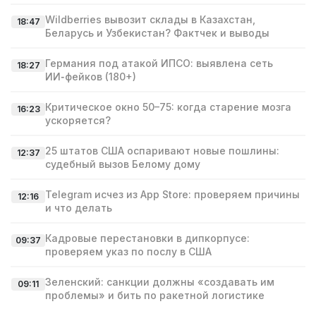
Wildberries вывозит склады в Казахстан,
18:47
Беларусь и Узбекистан? Фактчек и выводы
Германия под атакой ИПСО: выявлена сеть
18:27
ИИ‑фейков (180+)
Критическое окно 50–75: когда старение мозга
16:23
ускоряется?
25 штатов США оспаривают новые пошлины:
12:37
судебный вызов Белому дому
Telegram исчез из App Store: проверяем причины
12:16
и что делать
Кадровые перестановки в дипкорпусе:
09:37
проверяем указ по послу в США
Зеленский: санкции должны «создавать им
09:11
проблемы» и бить по ракетной логистике