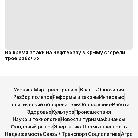
Во время атаки на нефтебазу в Крыму сгорели
трое рабочих
Украина
Мир
Пресс-релизы
Власть
Оппозиция
Разбор полетов
Реформы и законы
Интервью
Политический обозреватель
Образование
Работа
Здоровье
Культура
Происшествия
Наука и технологии
Новости туризма
Финансы
Фондовый рынок
Энергетика
Промышленность
Недвижимость
Связь / Транспорт
Соцполитика
Агро