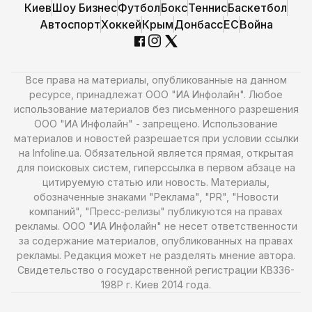
Киев
Шоу Бизнес
Футбол
Бокс
Теннис
Баскетбол
Автоспорт
Хоккей
Крым
Донбасс
ЕС
Война
Все права на материалы, опубликованные на данном
ресурсе, принадлежат ООО "ИА Инфолайн". Любое
использование материалов без письменного разрешения
ООО "ИА Инфолайн" - запрещено. Использование
материалов и новостей разрешается при условии ссылки
на Infoline.ua. Обязательной является прямая, открытая
для поисковых систем, гиперссылка в первом абзаце на
цитируемую статью или новость. Материалы,
обозначенные знаками "Реклама", "PR", "Новости
компаний", "Пресс-релизы" публикуются на правах
рекламы. ООО "ИА Инфолайн" не несет ответственности
за содержание материалов, опубликованных на правах
рекламы. Редакция может не разделять мнение автора.
Свидетельство о государственной регистрации КВ336-
198Р г. Киев 2014 года.