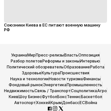
Союзники Киева в ЕС питают военную машину
РФ
Украина
Мир
Пресс-релизы
Власть
Оппозиция
Разбор полетов
Реформы и законы
Интервью
Политический обозреватель
Образование
Работа
Здоровье
Культура
Происшествия
Наука и технологии
Новости туризма
Финансы
Фондовый рынок
Энергетика
Промышленность
Недвижимость
Связь / Транспорт
Соцполитика
Агро
Киев
Шоу Бизнес
Футбол
Бокс
Теннис
Баскетбол
Автоспорт
Хоккей
Крым
Донбасс
ЕС
Война