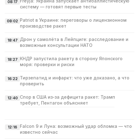
Freyja: Украина запускает антибаллистическую
08:17
систему — готовят первые тесты
Patriot в Украине: переговоры о лицензионном
08:02
производстве ракет
Дрон у самолёта в Лейпциге: расследование и
18:47
возможные консультации НАТО
КНДР запустила ракету в сторону Японского
18:27
моря: проверки и риски
Тирзепатид и инфаркт: что уже доказано, а что
16:22
проверить
Спор в США из‑за дефицита ракет: Трамп
12:40
требует, Пентагон объясняет
Falcon 9 и Луна: возможный удар обломка — что
12:16
известно сейчас