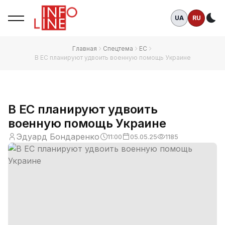
UA
RU
Те
Главная
Спецтема
ЕС
В ЕС планируют удвоить военную помощь Украине
В ЕС планируют удвоить
военную помощь Украине
Эдуард Бондаренко
11:00
05.05.25
1185