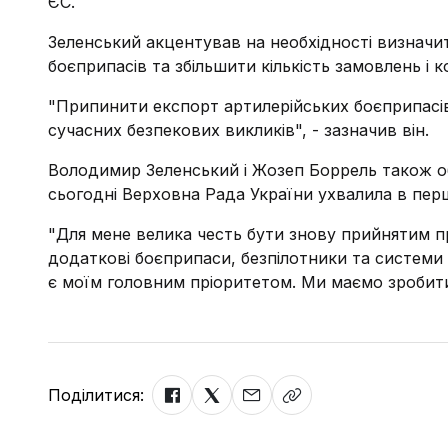
ЄС.
Зеленський акцентував на необхідності визначи
боєприпасів та збільшити кількість замовлень і 
"Припинити експорт артилерійських боєприпасів
сучасних безпекових викликів", - зазначив він.
Володимир Зеленський і Жозеп Боррель також об
сьогодні Верховна Рада України ухвалила в пер
"Для мене велика честь бути знову прийнятим 
додаткові боєприпаси, безпілотники та системи 
є моїм головним пріоритетом. Ми маємо зробити 
Поділитися: