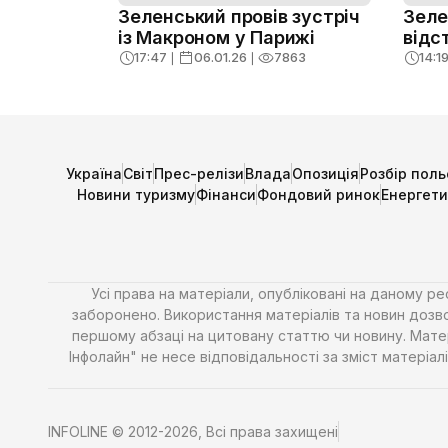
Зеленський провів зустріч
Зеле
із Макроном у Парижі
відс
17:47
❘
06.01.26
❘
7863
14:1
Україна
Світ
Прес-релізи
Влада
Опозиція
Розбір поль
Новини туризму
Фінанси
Фондовий ринок
Енергет
Усі права на матеріали, опубліковані на даному р
заборонено. Використання матеріалів та новин дозво
першому абзаці на цитовану статтю чи новину. Матері
Інфолайн" не несе відповідальності за зміст матері
INFOLINE © 2012-2026, Всі права захищені