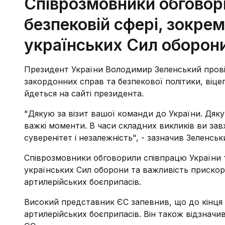
Співрозмовники обговор
безпековій сфері, зокре
українських Сил оборон
Президент України Володимир Зеленський прові
закордонних справ та безпекової політики, віц
йдеться на сайті президента.
"Дякую за візит вашої команди до України. Дяку
важкі моменти. В часи складних викликів ви завж
суверенітет і незалежність", - зазначив Зеленськ
Співрозмовники обговорили співпрацю України т
українських Сил оборони та важливість прискоре
артилерійських боєприпасів.
Високий представник ЄС запевнив, що до кінця 
артилерійських боєприпасів. Він також відзначи