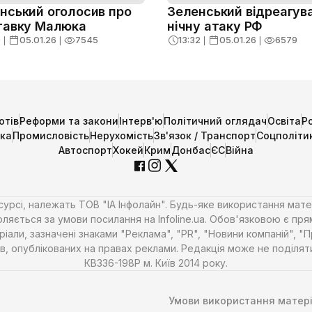
нський оголосив про
Зеленський відреагув
тавку Малюка
нічну атаку РФ
9
❘
05.01.26
❘
7545
13:32
❘
05.01.26
❘
6579
отів
Реформи та закони
Інтерв'ю
Політичний оглядач
Освіта
Р
ика
Промисловість
Нерухомість
Зв'язок / Транспорт
Соцполіти
Автоспорт
Хокей
Крим
Донбас
ЄС
Війна
есурсі, належать ТОВ "ІА Інфолайн". Будь-яке використання мате
ляється за умови посилання на Infoline.ua. Обов'язковою є пря
али, зазначені знаками "Реклама", "PR", "Новини компаній", "
алів, опублікованих на правах реклами. Редакція може не поділ
КВ336-198Р м. Київ 2014 року.
Умови використання матері