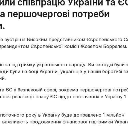
или співпрацю України та Є
ма першочергові потреби
и.
в зустріч із Високим представником Європейського Со
епрезидентом Європейської комісії Жозепом Боррелем.
ю за підтримку українського народу. Ви завжди були 
ди були на боці України, українців у нашій боротьбі з
ий.
а ЄС у безпековій сфері, зокрема першочергові потре
ння реалізації плану ЄС щодо постачання в Україну 1
поточного року в Україну буде доправлено 1 мільйон
в важливість продовження фінансової підтримки Украї