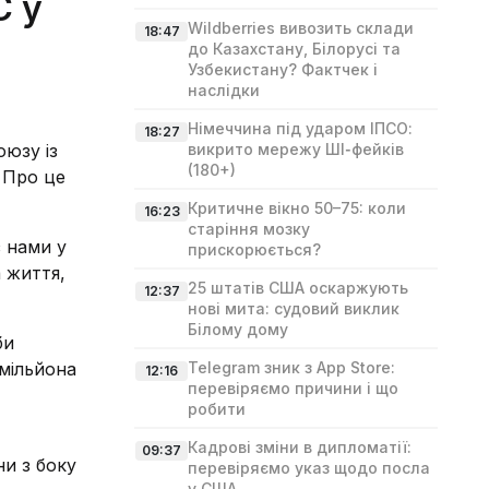
С у
Wildberries вивозить склади
18:47
до Казахстану, Білорусі та
Узбекистану? Фактчек і
наслідки
Німеччина під ударом ІПСО:
18:27
юзу із
викрито мережу ШІ‑фейків
(180+)
 Про це
Критичне вікно 50–75: коли
16:23
старіння мозку
з нами у
прискорюється?
а життя,
25 штатів США оскаржують
12:37
нові мита: судовий виклик
Білому дому
би
 мільйона
Telegram зник з App Store:
12:16
перевіряємо причини і що
робити
Кадрові зміни в дипломатії:
09:37
ни з боку
перевіряємо указ щодо посла
у США