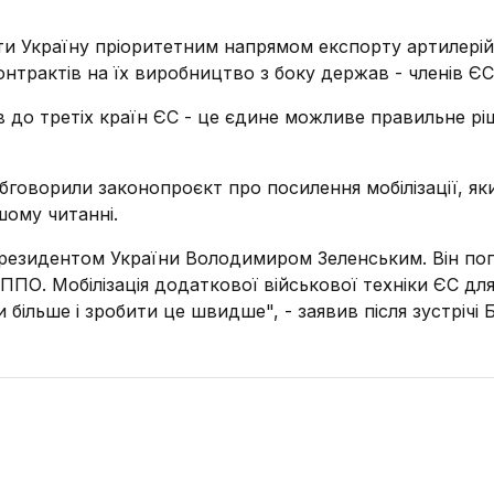
ти Україну пріоритетним напрямом експорту артилері
контрактів на їх виробництво з боку держав - членів ЄС
 до третіх країн ЄС - це єдине можливе правильне рі
говорили законопроєкт про посилення мобілізації, як
шому читанні.
президентом України Володимиром Зеленським. Він по
ППО. Мобілізація додаткової військової техніки ЄС дл
більше і зробити це швидше", - заявив після зустрічі 