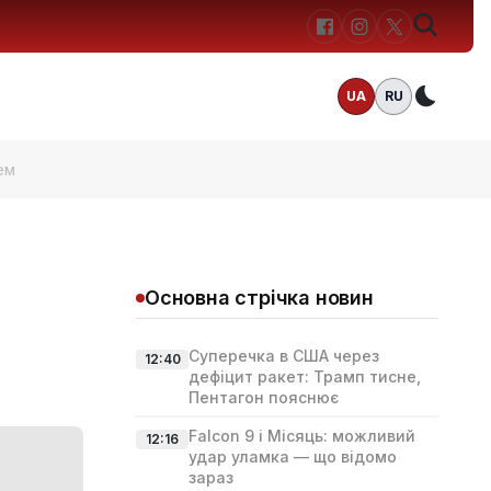
UA
RU
Темн
ем
Основна стрічка новин
Суперечка в США через
12:40
дефіцит ракет: Трамп тисне,
Пентагон пояснює
Falcon 9 і Місяць: можливий
12:16
удар уламка — що відомо
зараз