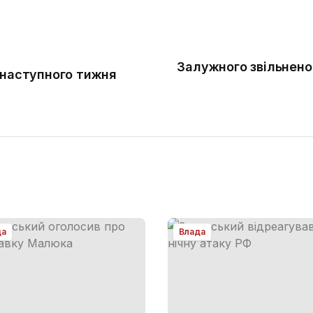
Залужного звільнено
 наступного тижня
да
Влада