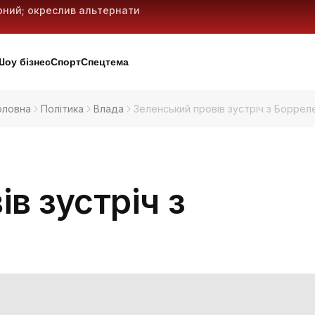
рний; окреслив альтернативні
 що означає тренд і як діяти
робочих місць: план дій
лістичних ракет і 18 дронів —
Шоу бізнес
Спорт
Спецтема
оловна
Політика
Влада
Зеленський провів зустріч з Боррел
в зустріч з