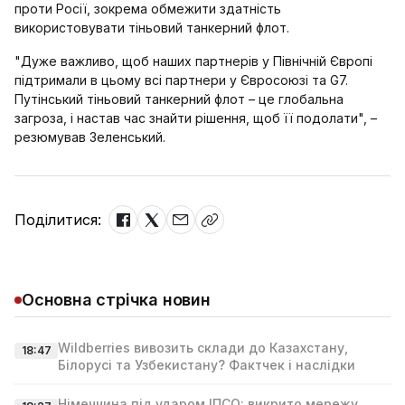
проти Росії, зокрема обмежити здатність
використовувати тіньовий танкерний флот.
"Дуже важливо, щоб наших партнерів у Північній Європі
підтримали в цьому всі партнери у Євросоюзі та G7.
Путінський тіньовий танкерний флот – це глобальна
загроза, і настав час знайти рішення, щоб її подолати", –
резюмував Зеленський.
Поділитися:
Основна стрічка новин
Wildberries вивозить склади до Казахстану,
18:47
Білорусі та Узбекистану? Фактчек і наслідки
Німеччина під ударом ІПСО: викрито мережу