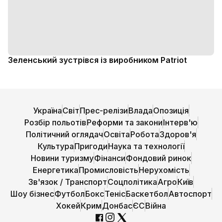
Зеленський зустрівся із виробником Patriot
Україна
Світ
Прес-релізи
Влада
Опозиція
Розбір польотів
Реформи та закони
Інтерв'ю
Політичний оглядач
Освіта
Робота
Здоров'я
Культура
Пригоди
Наука та технології
Новини туризму
Фінанси
Фондовий ринок
Енергетика
Промисловість
Нерухомість
Зв'язок / Транспорт
Соцполітика
Агро
Київ
Шоу бізнес
Футбол
Бокс
Теніс
Баскетбол
Автоспорт
Хокей
Крим
Донбас
ЄС
Війна