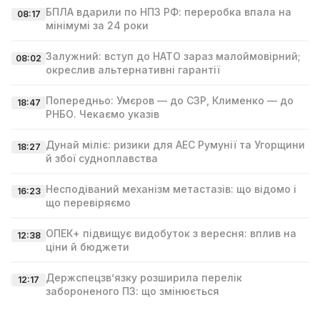
БПЛА вдарили по НПЗ РФ: переробка впала на
08:17
мінімумі за 24 роки
Залужний: вступ до НАТО зараз малоймовірний;
08:02
окреслив альтернативні гарантії
Попередньо: Умєров — до СЗР, Клименко — до
18:47
РНБО. Чекаємо указів
Дунай міліє: ризики для АЕС Румунії та Угорщини
18:27
й збої судноплавства
Несподіваний механізм метастазів: що відомо і
16:23
що перевіряємо
ОПЕК+ підвищує видобуток з вересня: вплив на
12:38
ціни й бюджети
Держспецзв’язку розширила перелік
12:17
забороненого ПЗ: що змінюється