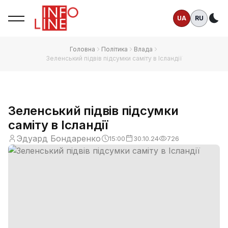
UA
RU
Те
Головна
Політика
Влада
Зеленський підвів підсумки саміту в Ісландії
Зеленський підвів підсумки
саміту в Ісландії
Эдуард Бондаренко
15:00
30.10.24
726