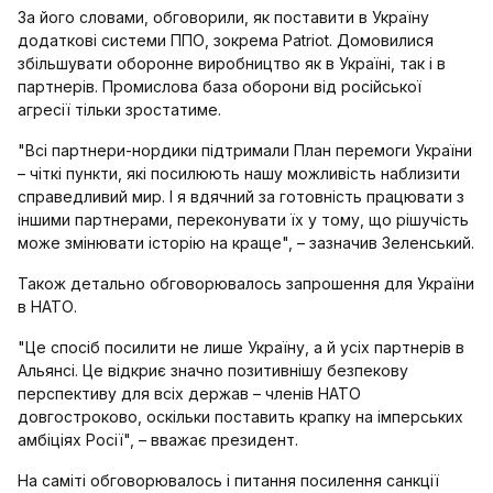
За його словами, обговорили, як поставити в Україну
додаткові системи ППО, зокрема Patriot. Домовилися
збільшувати оборонне виробництво як в Україні, так і в
партнерів. Промислова база оборони від російської
агресії тільки зростатиме.
"Всі партнери-нордики підтримали План перемоги України
– чіткі пункти, які посилюють нашу можливість наблизити
справедливий мир. І я вдячний за готовність працювати з
іншими партнерами, переконувати їх у тому, що рішучість
може змінювати історію на краще", – зазначив Зеленський.
Також детально обговорювалось запрошення для України
в НАТО.
"Це спосіб посилити не лише Україну, а й усіх партнерів в
Альянсі. Це відкриє значно позитивнішу безпекову
перспективу для всіх держав – членів НАТО
довгостроково, оскільки поставить крапку на імперських
амбіціях Росії", – вважає президент.
На саміті обговорювалось і питання посилення санкції