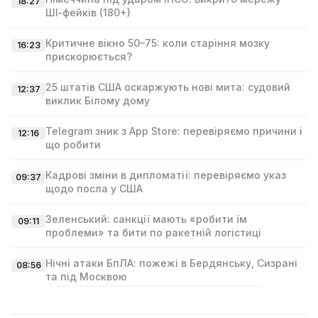
18:27
ШІ‑фейків (180+)
Критичне вікно 50–75: коли старіння мозку
16:23
прискорюється?
25 штатів США оскаржують нові мита: судовий
12:37
виклик Білому дому
Telegram зник з App Store: перевіряємо причини і
12:16
що робити
Кадрові зміни в дипломатії: перевіряємо указ
09:37
щодо посла у США
Зеленський: санкції мають «робити їм
09:11
проблеми» та бити по ракетній логістиці
Нічні атаки БпЛА: пожежі в Бердянську, Сизрані
08:56
та під Москвою