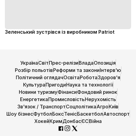
Зеленський зустрівся із виробником Patriot
Україна
Світ
Прес-релізи
Влада
Опозиція
Розбір польотів
Реформи та закони
Інтерв'ю
Політичний оглядач
Освіта
Робота
Здоров'я
Культура
Пригоди
Наука та технології
Новини туризму
Фінанси
Фондовий ринок
Енергетика
Промисловість
Нерухомість
Зв'язок / Транспорт
Соцполітика
Агро
Київ
Шоу бізнес
Футбол
Бокс
Теніс
Баскетбол
Автоспорт
Хокей
Крим
Донбас
ЄС
Війна