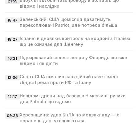
Вибух БПЛА біля газопроводу в Болгарії: що
21:55
відомо і наслідки
Зеленський: США щомісяця даватимуть
18:47
перехоплювачі Patriot, але потреба більша
Іспанія відновлює контроль на кордоні з Італією:
18:27
що це означає для Шенгену
Підозрюваний сплеск лепри у Флориді: що вже
16:21
відомо і як діяти
Сенат США схвалив санкційний пакет імені
12:36
Ліндсі Гремa проти РФ та Ірану
Невідомі дрони над базою в Німеччині: ризики
12:17
для Patriot і що відомо
Херсонщина: удар БпЛА по медзакладу — є
09:36
поранені, дані уточнюються