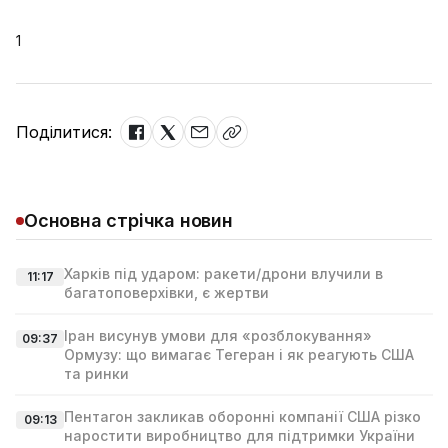
1
Поділитися:
Основна стрічка новин
Харків під ударом: ракети/дрони влучили в
11:17
багатоповерхівки, є жертви
Іран висунув умови для «розблокування»
09:37
Ормузу: що вимагає Тегеран і як реагують США
та ринки
Пентагон закликав оборонні компанії США різко
09:13
наростити виробництво для підтримки України