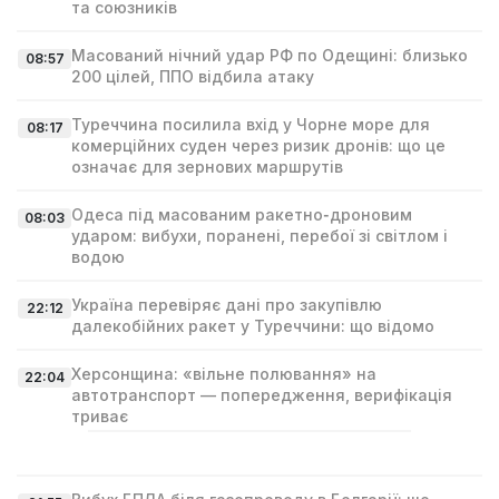
та союзників
Масований нічний удар РФ по Одещині: близько
08:57
200 цілей, ППО відбила атаку
Туреччина посилила вхід у Чорне море для
08:17
комерційних суден через ризик дронів: що це
означає для зернових маршрутів
Одеса під масованим ракетно‑дроновим
08:03
ударом: вибухи, поранені, перебої зі світлом і
водою
Україна перевіряє дані про закупівлю
22:12
далекобійних ракет у Туреччини: що відомо
Херсонщина: «вільне полювання» на
22:04
автотранспорт — попередження, верифікація
триває