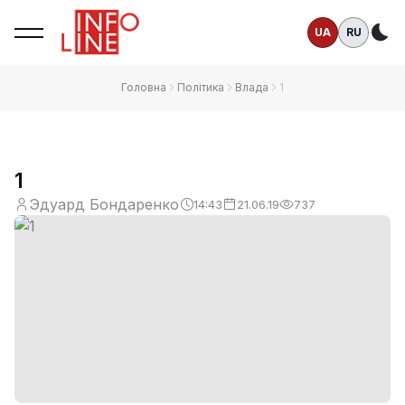
UA
RU
Те
Головна
Політика
Влада
1
1
Эдуард Бондаренко
14:43
21.06.19
737