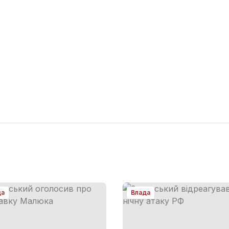
да
Влада