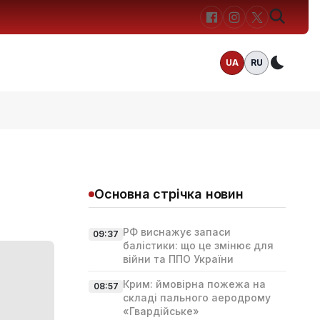
UA
RU
Темн
Основна стрічка новин
РФ виснажує запаси
09:37
балістики: що це змінює для
війни та ППО України
Крим: ймовірна пожежа на
08:57
складі пального аеродрому
«Гвардійське»