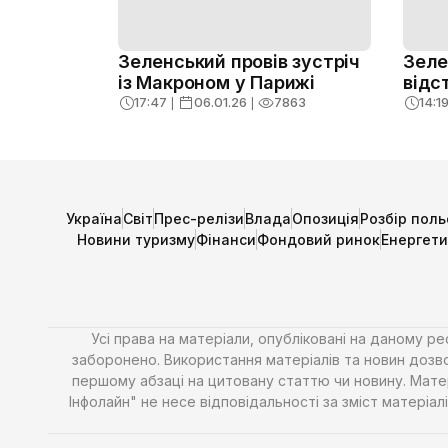
Зеленський провів зустріч
Зеле
із Макроном у Парижі
відс
17:47
❘
06.01.26
❘
7863
14:1
Україна
Світ
Прес-релізи
Влада
Опозиція
Розбір поль
Новини туризму
Фінанси
Фондовий ринок
Енергет
Усі права на матеріали, опубліковані на даному р
заборонено. Використання матеріалів та новин дозво
першому абзаці на цитовану статтю чи новину. Матері
Інфолайн" не несе відповідальності за зміст матері