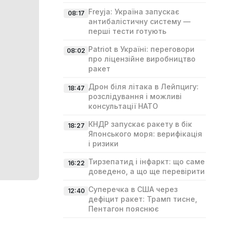
Freyja: Україна запускає
08:17
антибалістичну систему —
перші тести готують
Patriot в Україні: переговори
08:02
про ліцензійне виробництво
ракет
Дрон біля літака в Лейпцигу:
18:47
розслідування і можливі
консультації НАТО
КНДР запускає ракету в бік
18:27
Японського моря: верифікація
і ризики
Тирзепатид і інфаркт: що саме
16:22
доведено, а що ще перевірити
Суперечка в США через
12:40
дефіцит ракет: Трамп тисне,
Пентагон пояснює