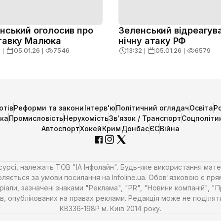
нський оголосив про
Зеленський відреагув
тавку Малюка
нічну атаку РФ
9
❘
05.01.26
❘
7546
13:32
❘
05.01.26
❘
6579
отів
Реформи та закони
Інтерв'ю
Політичний оглядач
Освіта
Р
ика
Промисловість
Нерухомість
Зв'язок / Транспорт
Соцполіти
Автоспорт
Хокей
Крим
Донбас
ЄС
Війна
есурсі, належать ТОВ "ІА Інфолайн". Будь-яке використання мате
ляється за умови посилання на Infoline.ua. Обов'язковою є пря
али, зазначені знаками "Реклама", "PR", "Новини компаній", "
алів, опублікованих на правах реклами. Редакція може не поділ
КВ336-198Р м. Київ 2014 року.