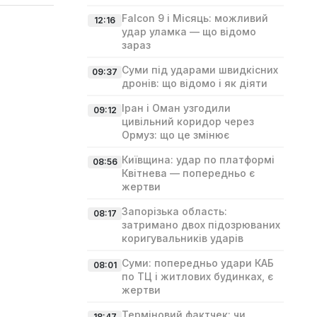
Falcon 9 і Місяць: можливий
12:16
удар уламка — що відомо
зараз
Суми під ударами швидкісних
09:37
дронів: що відомо і як діяти
Іран і Оман узгодили
09:12
цивільний коридор через
Ормуз: що це змінює
Київщина: удар по платформі
08:56
Квітнева — попередньо є
жертви
Запорізька область:
08:17
затримано двох підозрюваних
коригувальників ударів
Суми: попередньо удари КАБ
08:01
по ТЦ і житлових будинках, є
жертви
Терміновий фактчек: чи
18:47