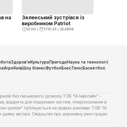
ав на
Зеленський зустрівся із
виробником Patriot
12:00
❘
17.10.25
❘
2809
обота
Здоров'я
Культура
Пригоди
Наука та технології
ка
Агро
Київ
Шоу бізнес
Футбол
Бокс
Теніс
Баскетбол
ріалів без письмового дозволу ТОВ "ІА Інфолайн" -
ма, відкрита для пошукових систем, гіперпосилання в
Прес-релізи" публікуються на правах реклами. ТОВ "ІА
яти думку автора. Свідоцтво про державну реєстрацію