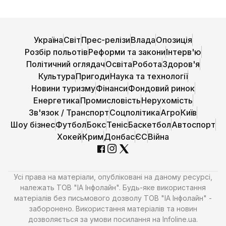
Україна
Світ
Прес-релізи
Влада
Опозиція
Розбір польотів
Реформи та закони
Інтерв'ю
Політичний оглядач
Освіта
Робота
Здоров'я
Культура
Пригоди
Наука та технології
Новини туризму
Фінанси
Фондовий ринок
Енергетика
Промисловість
Нерухомість
Зв'язок / Транспорт
Соцполітика
Агро
Київ
Шоу бізнес
Футбол
Бокс
Теніс
Баскетбол
Автоспорт
Хокей
Крим
Донбас
ЄС
Війна
Усі права на матеріали, опубліковані на даному ресурсі,
належать ТОВ "ІА Інфолайн". Будь-яке використання
матеріалів без письмового дозволу ТОВ "ІА Інфолайн" -
заборонено. Використання матеріалів та новин
дозволяється за умови посилання на Infoline.ua.