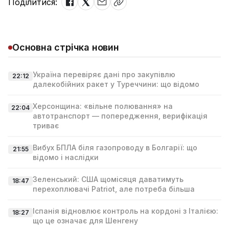
Поділитися:
Основна стрічка новин
Україна перевіряє дані про закупівлю
22:12
далекобійних ракет у Туреччини: що відомо
Херсонщина: «вільне полювання» на
22:04
автотранспорт — попередження, верифікація
триває
Вибух БПЛА біля газопроводу в Болгарії: що
21:55
відомо і наслідки
Зеленський: США щомісяця даватимуть
18:47
перехоплювачі Patriot, але потреба більша
Іспанія відновлює контроль на кордоні з Італією:
18:27
що це означає для Шенгену