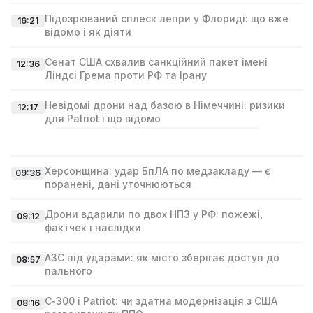
Підозрюваний сплеск лепри у Флориді: що вже
16:21
відомо і як діяти
Сенат США схвалив санкційний пакет імені
12:36
Ліндсі Гремa проти РФ та Ірану
Невідомі дрони над базою в Німеччині: ризики
12:17
для Patriot і що відомо
Херсонщина: удар БпЛА по медзакладу — є
09:36
поранені, дані уточнюються
Дрони вдарили по двох НПЗ у РФ: пожежі,
09:12
фактчек і наслідки
АЗС під ударами: як місто зберігає доступ до
08:57
пального
С‑300 і Patriot: чи здатна модернізація з США
08:16