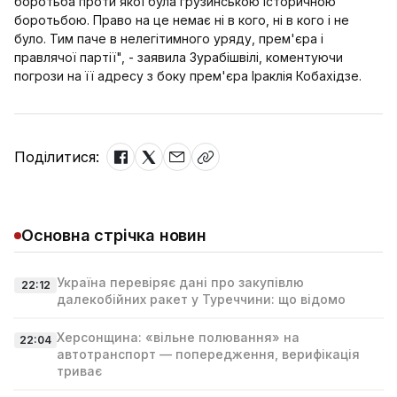
боротьба проти якої була грузинською історичною
боротьбою. Право на це немає ні в кого, ні в кого і не
було. Тим паче в нелегітимного уряду, прем'єра і
правлячої партії", - заявила Зурабішвілі, коментуючи
погрози на її адресу з боку прем'єра Іраклія Кобахідзе.
Поділитися:
Основна стрічка новин
Україна перевіряє дані про закупівлю
22:12
далекобійних ракет у Туреччини: що відомо
Херсонщина: «вільне полювання» на
22:04
автотранспорт — попередження, верифікація
триває