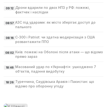
Дрони вдарили по двох НПЗ у РФ: пожежі,
09:12
фактчек і наслідки
АЗС під ударами: як місто зберігає доступ до
08:57
пального
С‑300 і Patriot: чи здатна модернізація з США
08:16
розвантажити ППО
Київ: пожежі на Оболоні після атаки — що відомо
08:02
прямо зараз
Масований удар по «Укрнафті»: ушкоджено 7
18:46
об’єктів, падіння видобутку
Туреччина, Саудівська Аравія і Пакистан: що
18:26
відомо про оборонну угоду