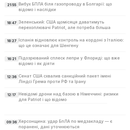
Вибух БПЛА біля газопроводу в Болгарії: що
21:55
відомо і наслідки
Зеленський: США щомісяця даватимуть
18:47
перехоплювачі Patriot, але потреба більша
Іспанія відновлює контроль на кордоні з Італією:
18:27
що це означає для Шенгену
Підозрюваний сплеск лепри у Флориді: що вже
16:21
відомо і як діяти
Сенат США схвалив санкційний пакет імені
12:36
Ліндсі Гремa проти РФ та Ірану
Невідомі дрони над базою в Німеччині: ризики
12:17
для Patriot і що відомо
Херсонщина: удар БпЛА по медзакладу — є
09:36
поранені, дані уточнюються