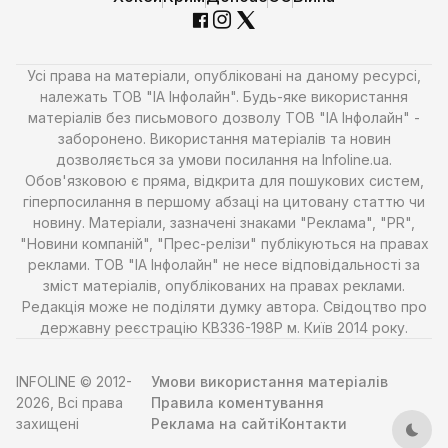
Усі права на матеріали, опубліковані на даному ресурсі,
належать ТОВ "ІА Інфолайн". Будь-яке використання
матеріалів без письмового дозволу ТОВ "ІА Інфолайн" -
заборонено. Використання матеріалів та новин
дозволяється за умови посилання на Infoline.ua.
Обов'язковою є пряма, відкрита для пошукових систем,
гіперпосилання в першому абзаці на цитовану статтю чи
новину. Матеріали, зазначені знаками "Реклама", "PR",
"Новини компаній", "Прес-релізи" публікуються на правах
реклами. ТОВ "ІА Інфолайн" не несе відповідальності за
зміст матеріалів, опублікованих на правах реклами.
Редакція може не поділяти думку автора. Свідоцтво про
державну реєстрацію КВ336-198Р м. Київ 2014 року.
INFOLINE © 2012-
Умови використання матеріалів
2026, Всі права
Правила коментування
захищені
Реклама на сайті
Контакти
Тем