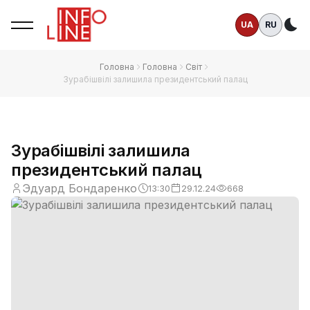
UA
RU
Те
Головна
Головна
Світ
Зурабішвілі залишила президентський палац
Зурабішвілі залишила
президентський палац
Эдуард Бондаренко
13:30
29.12.24
668