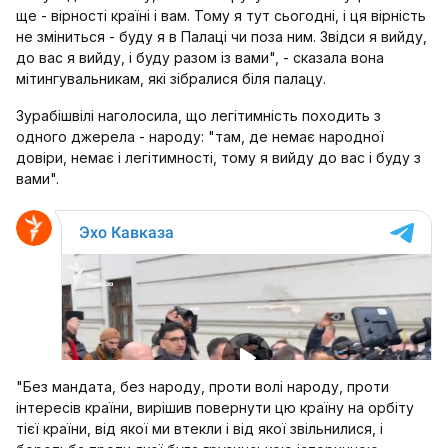
ще - вірності країні і вам. Тому я тут сьогодні, і ця вірність
не зміниться - буду я в Палаці чи поза ним. Звідси я вийду,
до вас я вийду, і буду разом із вами", - сказала вона
мітингувальникам, які зібралися біля палацу.
Зурабішвілі наголосила, що легітимність походить з
одного джерела - народу: "там, де немає народної
довіри, немає і легітимності, тому я вийду до вас і буду з
вами".
"Без мандата, без народу, проти волі народу, проти
інтересів країни, вирішив повернути цю країну на орбіту
тієї країни, від якої ми втекли і від якої звільнилися, і