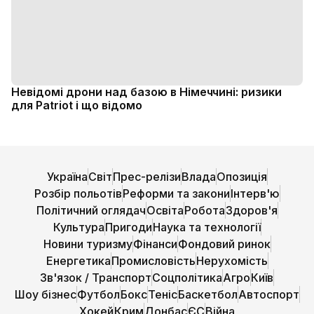
Невідомі дрони над базою в Німеччині: ризики
для Patriot і що відомо
Україна
Світ
Прес-релізи
Влада
Опозиція
Розбір польотів
Реформи та закони
Інтерв'ю
Політичний оглядач
Освіта
Робота
Здоров'я
Культура
Пригоди
Наука та технології
Новини туризму
Фінанси
Фондовий ринок
Енергетика
Промисловість
Нерухомість
Зв'язок / Транспорт
Соцполітика
Агро
Київ
Шоу бізнес
Футбол
Бокс
Теніс
Баскетбол
Автоспорт
Хокей
Крим
Донбас
ЄС
Війна