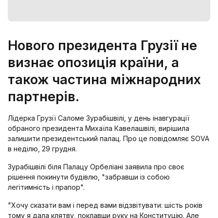
Нового президента Грузії не
визнає опозиція країни, а
також частина міжнародних
партнерів.
Лідерка Грузії Саломе Зурабішвілі, у день інавгурації
обраного президента Михаїла Кавелашвілі, вирішила
залишити президентський палац. Про це повідомляє SOVA
в неділю, 29 грудня.
Зурабішвілі біля Палацу Орбеліані заявила про своє
рішення покинути будівлю, "забравши із собою
легітимність і прапор".
"Хочу сказати вам і перед вами відзвітувати: шість років
тому я дала клятву, поклавши руку на Конституцію. Але