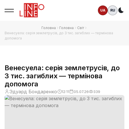
UA
RU
Те
Головна
Головна
Світ
Венесуела: серія землетрусів, до 3 тис. загиблих — термінова
допомога
Венесуела: серія землетрусів, до
3 тис. загиблих — термінова
допомога
Эдуард Бондаренко
12:11
05.07.26
339