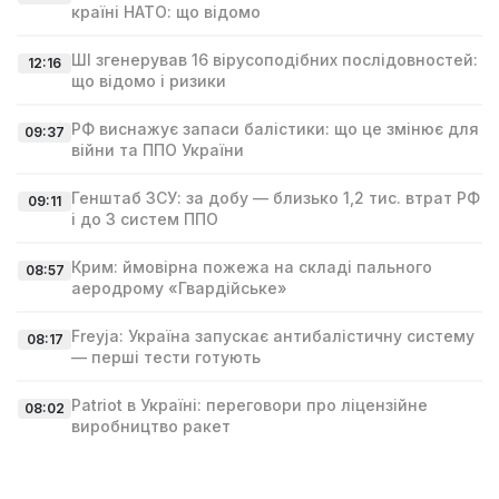
країні НАТО: що відомо
ШІ згенерував 16 вірусоподібних послідовностей:
12:16
що відомо і ризики
РФ виснажує запаси балістики: що це змінює для
09:37
війни та ППО України
Генштаб ЗСУ: за добу — близько 1,2 тис. втрат РФ
09:11
і до 3 систем ППО
Крим: ймовірна пожежа на складі пального
08:57
аеродрому «Гвардійське»
Freyja: Україна запускає антибалістичну систему
08:17
— перші тести готують
Patriot в Україні: переговори про ліцензійне
08:02
виробництво ракет