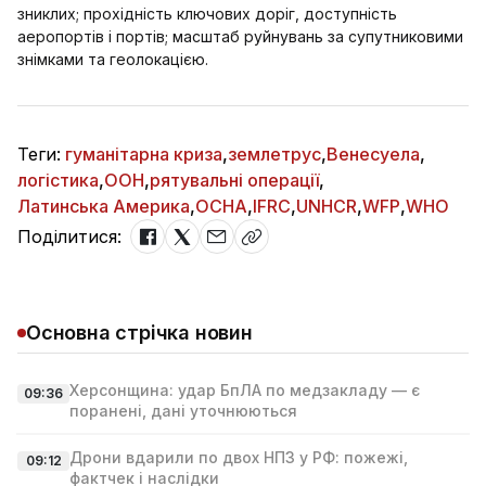
зниклих; прохідність ключових доріг, доступність
аеропортів і портів; масштаб руйнувань за супутниковими
знімками та геолокацією.
Теги:
гуманітарна криза
,
землетрус
,
Венесуела
,
логістика
,
ООН
,
рятувальні операції
,
Латинська Америка
,
OCHA
,
IFRC
,
UNHCR
,
WFP
,
WHO
Поділитися:
Основна стрічка новин
Херсонщина: удар БпЛА по медзакладу — є
09:36
поранені, дані уточнюються
Дрони вдарили по двох НПЗ у РФ: пожежі,
09:12
фактчек і наслідки