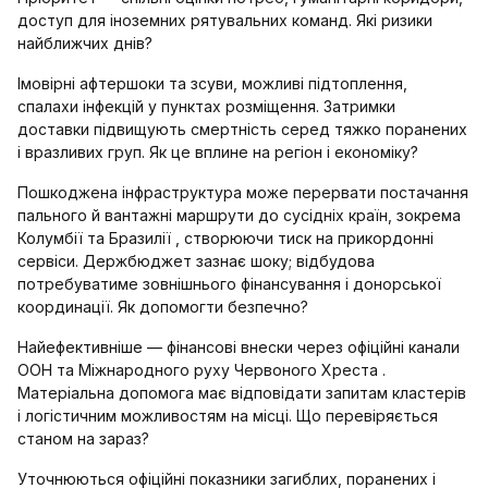
доступ для іноземних рятувальних команд. Які ризики
найближчих днів?
Імовірні афтершоки та зсуви, можливі підтоплення,
спалахи інфекцій у пунктах розміщення. Затримки
доставки підвищують смертність серед тяжко поранених
і вразливих груп. Як це вплине на регіон і економіку?
Пошкоджена інфраструктура може перервати постачання
пального й вантажні маршрути до сусідніх країн, зокрема
Колумбії та Бразилії , створюючи тиск на прикордонні
сервіси. Держбюджет зазнає шоку; відбудова
потребуватиме зовнішнього фінансування і донорської
координації. Як допомогти безпечно?
Найефективніше — фінансові внески через офіційні канали
ООН та Міжнародного руху Червоного Хреста .
Матеріальна допомога має відповідати запитам кластерів
і логістичним можливостям на місці. Що перевіряється
станом на зараз?
Уточнюються офіційні показники загиблих, поранених і