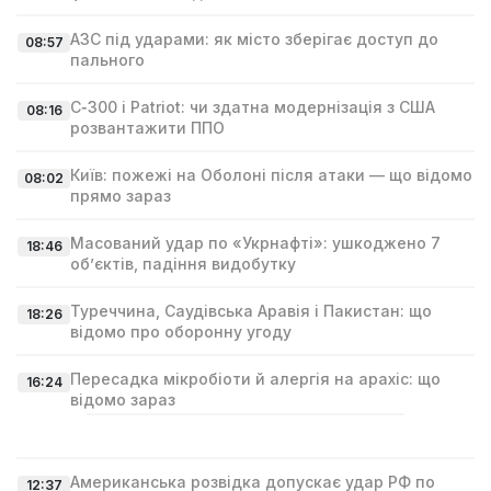
АЗС під ударами: як місто зберігає доступ до
08:57
пального
С‑300 і Patriot: чи здатна модернізація з США
08:16
розвантажити ППО
Київ: пожежі на Оболоні після атаки — що відомо
08:02
прямо зараз
Масований удар по «Укрнафті»: ушкоджено 7
18:46
об’єктів, падіння видобутку
Туреччина, Саудівська Аравія і Пакистан: що
18:26
відомо про оборонну угоду
Пересадка мікробіоти й алергія на арахіс: що
16:24
відомо зараз
Американська розвідка допускає удар РФ по
12:37