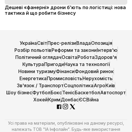
Дешеві «фанерні» дрони б’ють по логістиці: нова
тактика й що робити бізнесу
Україна
Світ
Прес-релізи
Влада
Опозиція
Розбір польотів
Реформи та закони
Інтерв'ю
Політичний оглядач
Освіта
Робота
Здоров'я
Культура
Пригоди
Наука та технології
Новини туризму
Фінанси
Фондовий ринок
Енергетика
Промисловість
Нерухомість
Зв'язок / Транспорт
Соцполітика
Агро
Київ
Шоу бізнес
Футбол
Бокс
Теніс
Баскетбол
Автоспорт
Хокей
Крим
Донбас
ЄС
Війна
Усі права на матеріали, опубліковані на даному ресурсі,
належать ТОВ "ІА Інфолайн". Будь-яке використання