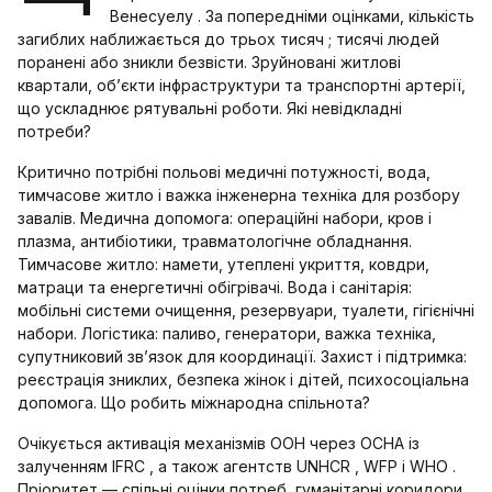
Венесуелу . За попередніми оцінками, кількість
загиблих наближається до трьох тисяч ; тисячі людей
поранені або зникли безвісти. Зруйновані житлові
квартали, об’єкти інфраструктури та транспортні артерії,
що ускладнює рятувальні роботи. Які невідкладні
потреби?
Критично потрібні польові медичні потужності, вода,
тимчасове житло і важка інженерна техніка для розбору
завалів. Медична допомога: операційні набори, кров і
плазма, антибіотики, травматологічне обладнання.
Тимчасове житло: намети, утеплені укриття, ковдри,
матраци та енергетичні обігрівачі. Вода і санітарія:
мобільні системи очищення, резервуари, туалети, гігієнічні
набори. Логістика: паливо, генератори, важка техніка,
супутниковий зв’язок для координації. Захист і підтримка:
реєстрація зниклих, безпека жінок і дітей, психосоціальна
допомога. Що робить міжнародна спільнота?
Очікується активація механізмів ООН через OCHA із
залученням IFRC , а також агентств UNHCR , WFP і WHO .
Пріоритет — спільні оцінки потреб, гуманітарні коридори,