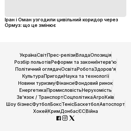
Іран і Оман узгодили цивільний коридор через
Ормуз: що це змінює
Україна
Світ
Прес-релізи
Влада
Опозиція
Розбір польотів
Реформи та закони
Інтерв'ю
Політичний оглядач
Освіта
Робота
Здоров'я
Культура
Пригоди
Наука та технології
Новини туризму
Фінанси
Фондовий ринок
Енергетика
Промисловість
Нерухомість
Зв'язок / Транспорт
Соцполітика
Агро
Київ
Шоу бізнес
Футбол
Бокс
Теніс
Баскетбол
Автоспорт
Хокей
Крим
Донбас
ЄС
Війна