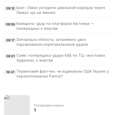
Іран і Оман узгодили цивільний коридор через
09:12
Ормуз: що це змінює
Київщина: удар по платформі Квітнева —
08:56
попередньо є жертви
Запорізька область: затримано двох
08:17
підозрюваних коригувальників ударів
Суми: попередньо удари КАБ по ТЦ і житлових
08:01
будинках, є жертви
Терміновий фактчек: чи відмовили США Україні у
18:47
перехоплювачах Patriot?
Попередня новина
1