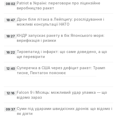
Patriot в Україні: переговори про ліцензійне
08:02
виробництво ракет
Дрон біля літака в Лейпцигу: розслідування і
18:47
можливі консультації НАТО
КНДР запускає ракету в бік Японського моря:
18:27
верифікація і ризики
Тирзепатид і інфаркт: що саме доведено, а що
16:22
ще перевірити
Суперечка в США через дефіцит ракет: Трамп
12:40
тисне, Пентагон пояснює
Falcon 9 і Місяць: можливий удар уламка — що
12:16
відомо зараз
Суми під ударами швидкісних дронів: що відомо і
09:37
як діяти