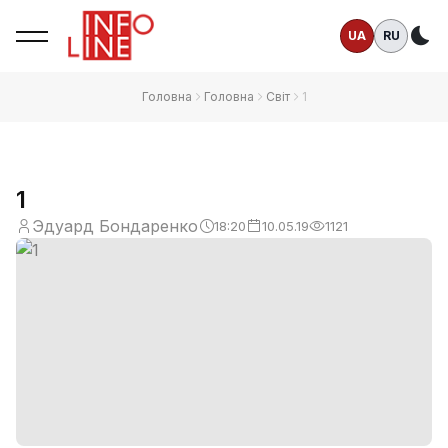
UA
RU
Те
Головна
Головна
Світ
1
1
Эдуард Бондаренко
18:20
10.05.19
1121