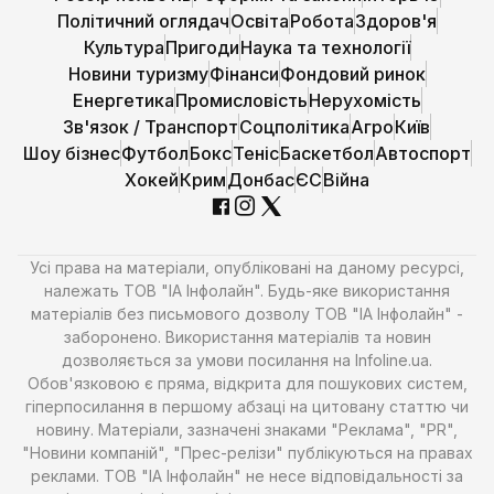
Політичний оглядач
Освіта
Робота
Здоров'я
Культура
Пригоди
Наука та технології
Новини туризму
Фінанси
Фондовий ринок
Енергетика
Промисловість
Нерухомість
Зв'язок / Транспорт
Соцполітика
Агро
Київ
Шоу бізнес
Футбол
Бокс
Теніс
Баскетбол
Автоспорт
Хокей
Крим
Донбас
ЄС
Війна
Усі права на матеріали, опубліковані на даному ресурсі,
належать ТОВ "ІА Інфолайн". Будь-яке використання
матеріалів без письмового дозволу ТОВ "ІА Інфолайн" -
заборонено. Використання матеріалів та новин
дозволяється за умови посилання на Infoline.ua.
Обов'язковою є пряма, відкрита для пошукових систем,
гіперпосилання в першому абзаці на цитовану статтю чи
новину. Матеріали, зазначені знаками "Реклама", "PR",
"Новини компаній", "Прес-релізи" публікуються на правах
реклами. ТОВ "ІА Інфолайн" не несе відповідальності за