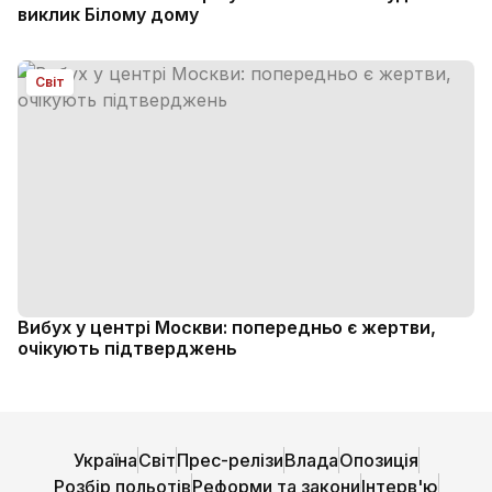
виклик Білому дому
Світ
Вибух у центрі Москви: попередньо є жертви,
очікують підтверджень
Україна
Світ
Прес-релізи
Влада
Опозиція
Розбір польотів
Реформи та закони
Інтерв'ю