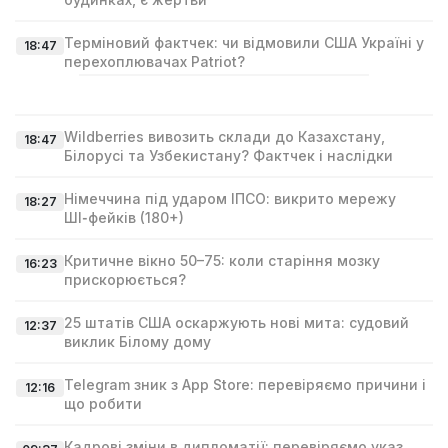
Терміновий фактчек: чи відмовили США Україні у
18:47
перехоплювачах Patriot?
Wildberries вивозить склади до Казахстану,
18:47
Білорусі та Узбекистану? Фактчек і наслідки
Німеччина під ударом ІПСО: викрито мережу
18:27
ШІ‑фейків (180+)
Критичне вікно 50–75: коли старіння мозку
16:23
прискорюється?
25 штатів США оскаржують нові мита: судовий
12:37
виклик Білому дому
Telegram зник з App Store: перевіряємо причини і
12:16
що робити
Кадрові зміни в дипломатії: перевіряємо указ