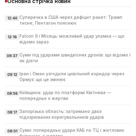
Основна стрічка новин
Суперечка в США через дефіцит ракет: Трамп
12:40
тисне, Пентагон пояснює
Falcon 9 і Місяць: можливий удар уламка — що
12:16
відомо зараз
Суми під ударами швидкісних дронів: що відомо і
09:37
як діяти
Іран і Оман узгодили цивільний коридор через
09:12
Ормуз: що це змінює
Київщина: удар по платформі Квітнева —
08:56
попередньо є жертви
Запорізька область: затримано двох
08:17
підозрюваних коригувальників ударів
Суми: попередньо удари КАБ по ТЦ і житлових
08:01
будинках, є жертви