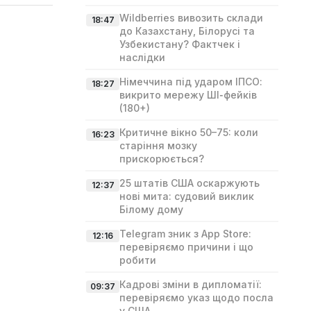
Wildberries вивозить склади
18:47
до Казахстану, Білорусі та
Узбекистану? Фактчек і
наслідки
Німеччина під ударом ІПСО:
18:27
викрито мережу ШІ‑фейків
(180+)
Критичне вікно 50–75: коли
16:23
старіння мозку
прискорюється?
25 штатів США оскаржують
12:37
нові мита: судовий виклик
Білому дому
Telegram зник з App Store:
12:16
перевіряємо причини і що
робити
Кадрові зміни в дипломатії:
09:37
перевіряємо указ щодо посла
у США