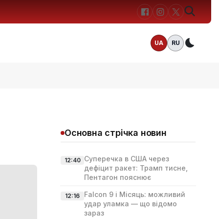
UA
RU
Темн
Основна стрічка новин
Суперечка в США через
12:40
дефіцит ракет: Трамп тисне,
Пентагон пояснює
Falcon 9 і Місяць: можливий
12:16
удар уламка — що відомо
зараз