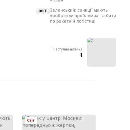
Зеленський: санкції мають
09:11
«робити їм проблеми» та бити
по ракетній логістиці
Наступна новина
1
Світ