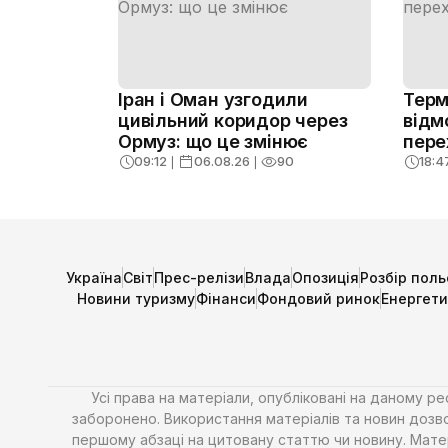
Іран і Оман узгодили
Терм
цивільний коридор через
відм
Ормуз: що це змінює
пере
09:12
❘
06.08.26
❘
90
18:4
Україна
Світ
Прес-релізи
Влада
Опозиція
Розбір поль
Новини туризму
Фінанси
Фондовий ринок
Енергет
Усі права на матеріали, опубліковані на даному р
заборонено. Використання матеріалів та новин дозво
першому абзаці на цитовану статтю чи новину. Матері