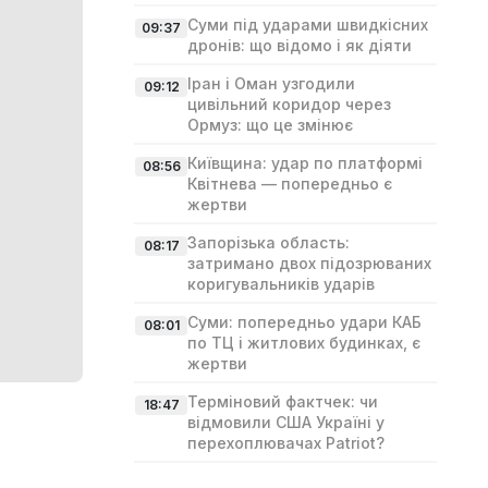
Суми під ударами швидкісних
09:37
дронів: що відомо і як діяти
Іран і Оман узгодили
09:12
цивільний коридор через
Ормуз: що це змінює
Київщина: удар по платформі
08:56
Квітнева — попередньо є
жертви
Запорізька область:
08:17
затримано двох підозрюваних
коригувальників ударів
Суми: попередньо удари КАБ
08:01
по ТЦ і житлових будинках, є
жертви
Терміновий фактчек: чи
18:47
відмовили США Україні у
перехоплювачах Patriot?