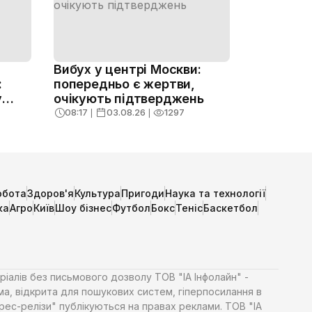
Вибух у центрі Москви:
:
попередньо є жертви,
у
очікують підтверджень
08:17
❘
03.08.26
❘
1297
обота
Здоров'я
Культура
Пригоди
Наука та технології
ка
Агро
Київ
Шоу бізнес
Футбол
Бокс
Теніс
Баскетбол
ріалів без письмового дозволу ТОВ "ІА Інфолайн" -
ма, відкрита для пошукових систем, гіперпосилання в
Прес-релізи" публікуються на правах реклами. ТОВ "ІА