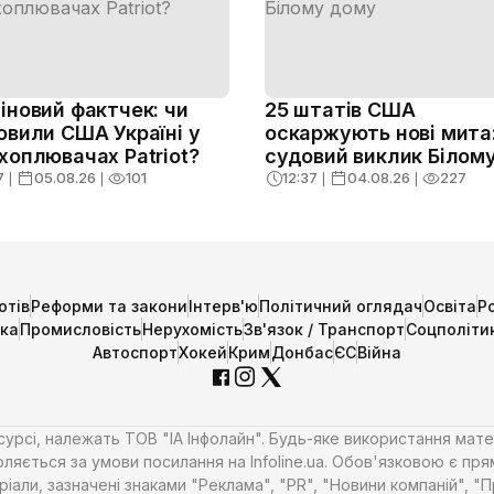
іновий фактчек: чи
25 штатів США
овили США Україні у
оскаржують нові мита
хоплювачах Patriot?
судовий виклик Білом
дому
7
❘
05.08.26
❘
101
12:37
❘
04.08.26
❘
227
отів
Реформи та закони
Інтерв'ю
Політичний оглядач
Освіта
Р
ика
Промисловість
Нерухомість
Зв'язок / Транспорт
Соцполіти
Автоспорт
Хокей
Крим
Донбас
ЄС
Війна
есурсі, належать ТОВ "ІА Інфолайн". Будь-яке використання мате
ляється за умови посилання на Infoline.ua. Обов'язковою є пря
али, зазначені знаками "Реклама", "PR", "Новини компаній", "