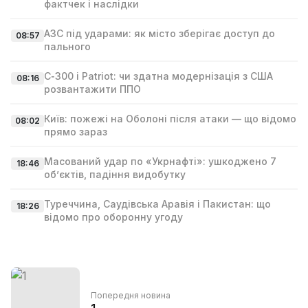
фактчек і наслідки
АЗС під ударами: як місто зберігає доступ до
08:57
пального
С‑300 і Patriot: чи здатна модернізація з США
08:16
розвантажити ППО
Київ: пожежі на Оболоні після атаки — що відомо
08:02
прямо зараз
Масований удар по «Укрнафті»: ушкоджено 7
18:46
об’єктів, падіння видобутку
Туреччина, Саудівська Аравія і Пакистан: що
18:26
відомо про оборонну угоду
Попередня новина
1