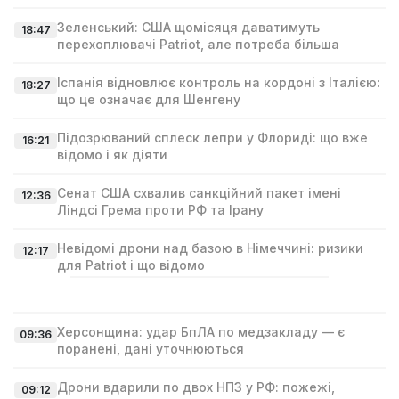
Зеленський: США щомісяця даватимуть
18:47
перехоплювачі Patriot, але потреба більша
Іспанія відновлює контроль на кордоні з Італією:
18:27
що це означає для Шенгену
Підозрюваний сплеск лепри у Флориді: що вже
16:21
відомо і як діяти
Сенат США схвалив санкційний пакет імені
12:36
Ліндсі Гремa проти РФ та Ірану
Невідомі дрони над базою в Німеччині: ризики
12:17
для Patriot і що відомо
Херсонщина: удар БпЛА по медзакладу — є
09:36
поранені, дані уточнюються
Дрони вдарили по двох НПЗ у РФ: пожежі,
09:12