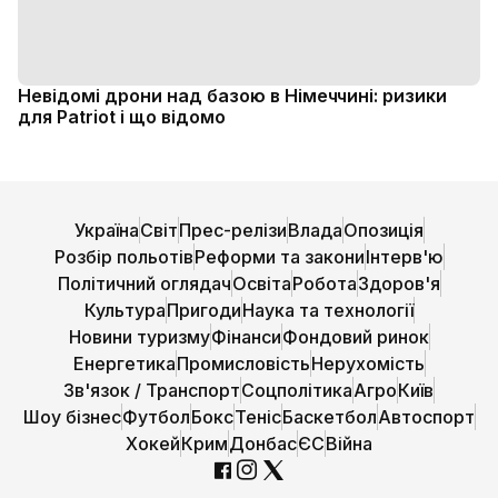
Невідомі дрони над базою в Німеччині: ризики
для Patriot і що відомо
Україна
Світ
Прес-релізи
Влада
Опозиція
Розбір польотів
Реформи та закони
Інтерв'ю
Політичний оглядач
Освіта
Робота
Здоров'я
Культура
Пригоди
Наука та технології
Новини туризму
Фінанси
Фондовий ринок
Енергетика
Промисловість
Нерухомість
Зв'язок / Транспорт
Соцполітика
Агро
Київ
Шоу бізнес
Футбол
Бокс
Теніс
Баскетбол
Автоспорт
Хокей
Крим
Донбас
ЄС
Війна