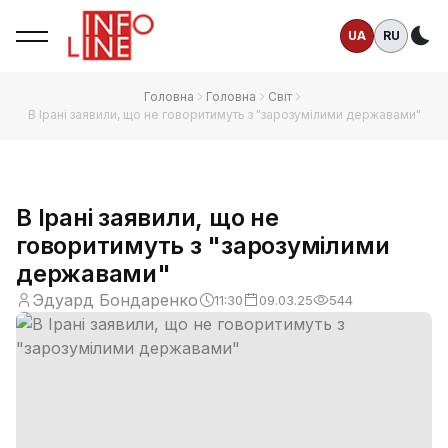
UA
RU
Те
Головна
Головна
Світ
В Ірані заявили, що не говоритимуть з "зарозумілими державами"
В Ірані заявили, що не
говоритимуть з "зарозумілими
державами"
Эдуард Бондаренко
11:30
09.03.25
544