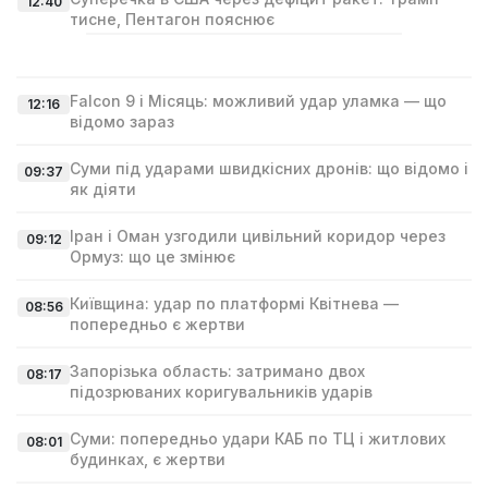
12:40
тисне, Пентагон пояснює
Falcon 9 і Місяць: можливий удар уламка — що
12:16
відомо зараз
Суми під ударами швидкісних дронів: що відомо і
09:37
як діяти
Іран і Оман узгодили цивільний коридор через
09:12
Ормуз: що це змінює
Київщина: удар по платформі Квітнева —
08:56
попередньо є жертви
Запорізька область: затримано двох
08:17
підозрюваних коригувальників ударів
Суми: попередньо удари КАБ по ТЦ і житлових
08:01
будинках, є жертви