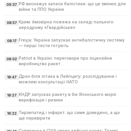
РФ виснажує запаси балістики: що це змінює для
09:37
війни та ППО України
Крим: ймовірна пожежа на складі пального
08:57
аеродрому «Гвардійське»
Freyja: Україна запускає антибалістичну систему
08:17
— перші тести готують
Patriot в Україні: переговори про ліцензійне
08:02
виробництво ракет
Дрон біля літака в Лейпцигу: розслідування і
18:47
можливі консультації НАТО
КНДР запускає ракету в бік Японського моря:
18:27
верифікація і ризики
Тирзепатид і інфаркт: що саме доведено, а що
16:22
ще перевірити
Суперечка в США через дефіцит ракет: Трамп