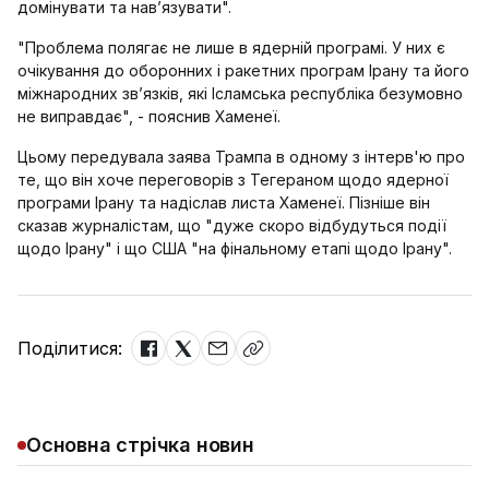
домінувати та нав’язувати".
"Проблема полягає не лише в ядерній програмі. У них є
очікування до оборонних і ракетних програм Ірану та його
міжнародних звʼязків, які Ісламська республіка безумовно
не виправдає", - пояснив Хаменеї.
Цьому передувала заява Трампа в одному з інтерв'ю про
те, що він хоче переговорів з Тегераном щодо ядерної
програми Ірану та надіслав листа Хаменеї. Пізніше він
сказав журналістам, що "дуже скоро відбудуться події
щодо Ірану" і що США "на фінальному етапі щодо Ірану".
Поділитися:
Основна стрічка новин