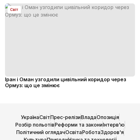
Світ
Іран і Оман узгодили цивільний коридор через
Ормуз: що це змінює
Україна
Світ
Прес-релізи
Влада
Опозиція
Розбір польотів
Реформи та закони
Інтерв'ю
Політичний оглядач
Освіта
Робота
Здоров'я
Культура
Пригоди
Наука та технології