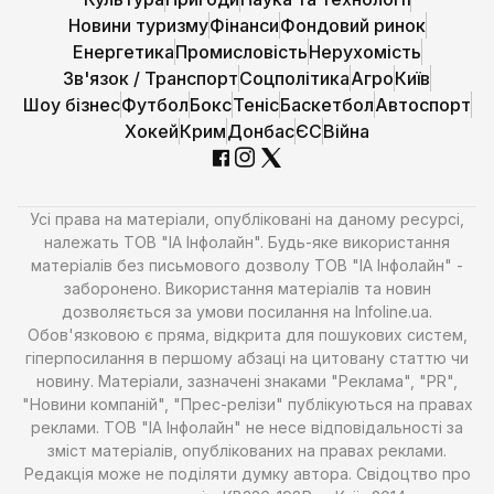
Новини туризму
Фінанси
Фондовий ринок
Енергетика
Промисловість
Нерухомість
Зв'язок / Транспорт
Соцполітика
Агро
Київ
Шоу бізнес
Футбол
Бокс
Теніс
Баскетбол
Автоспорт
Хокей
Крим
Донбас
ЄС
Війна
Усі права на матеріали, опубліковані на даному ресурсі,
належать ТОВ "ІА Інфолайн". Будь-яке використання
матеріалів без письмового дозволу ТОВ "ІА Інфолайн" -
заборонено. Використання матеріалів та новин
дозволяється за умови посилання на Infoline.ua.
Обов'язковою є пряма, відкрита для пошукових систем,
гіперпосилання в першому абзаці на цитовану статтю чи
новину. Матеріали, зазначені знаками "Реклама", "PR",
"Новини компаній", "Прес-релізи" публікуються на правах
реклами. ТОВ "ІА Інфолайн" не несе відповідальності за
зміст матеріалів, опублікованих на правах реклами.
Редакція може не поділяти думку автора. Свідоцтво про