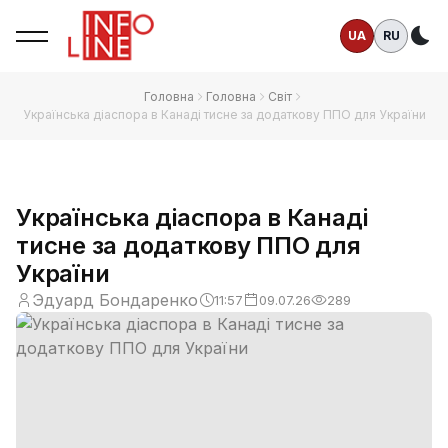
UA
RU
Те
Головна
Головна
Світ
Українська діаспора в Канаді тисне за додаткову ППО для України
Українська діаспора в Канаді
тисне за додаткову ППО для
України
Эдуард Бондаренко
11:57
09.07.26
289