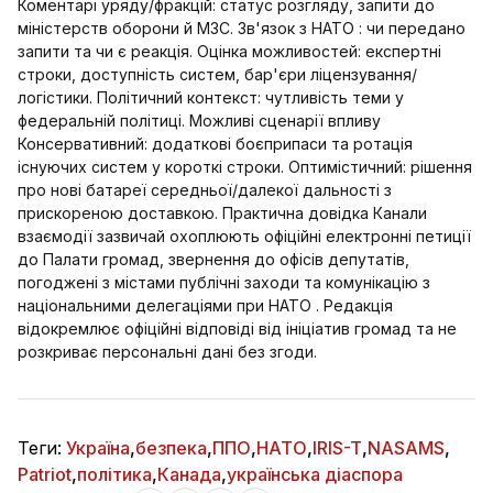
Коментарі уряду/фракцій: статус розгляду, запити до
міністерств оборони й МЗС. Зв'язок з НАТО : чи передано
запити та чи є реакція. Оцінка можливостей: експертні
строки, доступність систем, бар'єри ліцензування/
логістики. Політичний контекст: чутливість теми у
федеральній політиці. Можливі сценарії впливу
Консервативний: додаткові боєприпаси та ротація
існуючих систем у короткі строки. Оптимістичний: рішення
про нові батареї середньої/далекої дальності з
прискореною доставкою. Практична довідка Канали
взаємодії зазвичай охоплюють офіційні електронні петиції
до Палати громад, звернення до офісів депутатів,
погоджені з містами публічні заходи та комунікацію з
національними делегаціями при НАТО . Редакція
відокремлює офіційні відповіді від ініціатив громад та не
розкриває персональні дані без згоди.
Теги:
Україна
,
безпека
,
ППО
,
НАТО
,
IRIS-T
,
NASAMS
,
Patriot
,
політика
,
Канада
,
українська діаспора