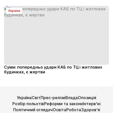
Україна
Суми: попередньо удари КАБ по ТЦ і житлових
будинках, є жертви
Україна
Світ
Прес-релізи
Влада
Опозиція
Розбір польотів
Реформи та закони
Інтерв'ю
Політичний оглядач
Освіта
Робота
Здоров'я