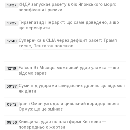
КНДР запускає ракету в бік Японського моря:
18:27
верифікація і ризики
Тирзепатид і інфаркт: що саме доведено, а що
16:22
ще перевірити
Суперечка в США через дефіцит ракет: Трамп
12:40
тисне, Пентагон пояснює
Falcon 9 і Місяць: можливий удар уламка — що
12:16
відомо зараз
Суми під ударами швидкісних дронів: що відомо і
09:37
як діяти
Іран і Оман узгодили цивільний коридор через
09:12
Ормуз: що це змінює
Київщина: удар по платформі Квітнева —
08:56
попередньо є жертви