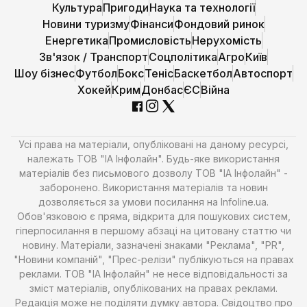
Культура
Пригоди
Наука та технології
Новини туризму
Фінанси
Фондовий ринок
Енергетика
Промисловість
Нерухомість
Зв'язок / Транспорт
Соцполітика
Агро
Київ
Шоу бізнес
Футбол
Бокс
Теніс
Баскетбол
Автоспорт
Хокей
Крим
Донбас
ЄС
Війна
Усі права на матеріали, опубліковані на даному ресурсі,
належать ТОВ "ІА Інфолайн". Будь-яке використання
матеріалів без письмового дозволу ТОВ "ІА Інфолайн" -
заборонено. Використання матеріалів та новин
дозволяється за умови посилання на Infoline.ua.
Обов'язковою є пряма, відкрита для пошукових систем,
гіперпосилання в першому абзаці на цитовану статтю чи
новину. Матеріали, зазначені знаками "Реклама", "PR",
"Новини компаній", "Прес-релізи" публікуються на правах
реклами. ТОВ "ІА Інфолайн" не несе відповідальності за
зміст матеріалів, опублікованих на правах реклами.
Редакція може не поділяти думку автора. Свідоцтво про