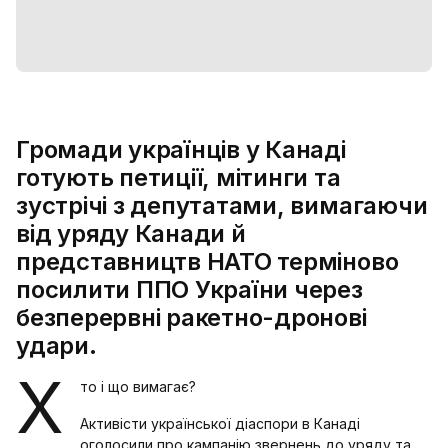
Громади українців у Канаді
готують петиції, мітинги та
зустрічі з депутатами, вимагаючи
від уряду Канади й
представництв НАТО терміново
посилити ППО України через
безперервні ракетно-дронові
удари.
Х
то і що вимагає?
Активісти української діаспори в Канаді
оголосили про кампанію звернень до уряду та