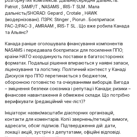
розгорнутих комплексів. Дальня/середня дальність:
Patriot , SAMP/T , NASAMS , IRIS‑T SLM . Мала
дальність/SHORAD: Gepard , Crotale , HAWK
(модернізовані). ПЗРК: Stinger , Piorun . Боєприпаси:
PAC‑2/PAC‑3 , AMRAAM , IRIS‑T SL . Що вже робила Канада
та Альянс?
Канада раніше оголошувала фінансування компонентів
NASAMS і передавала боєприпаси для посилення ППО;
країни НАТО координують поставки в багатосторонніх
форматах. Подальші рішення впираються у наявні запаси,
ліцензування та логістику. Політичний контекст у Канаді
Дискусія про ППО перетинається з бюджетом,
оборонною готовністю та очікуваннями виборців. Вигода
– зміцнення безпеки союзника і репутації Канади; ризики –
фінансове навантаження й обмежені склади. Що потрібно
верифікувати (редакційний чек‑ліст)?
Ініціатори: назви/масштаби діаспорних організацій,
контакти для коментарів. Копії звернень/петицій: вимоги,
адресати, обсяг підписів. Підтвердження дій: дати,
локації акцій, зустрічі з депутатами, офіційні відповіді.