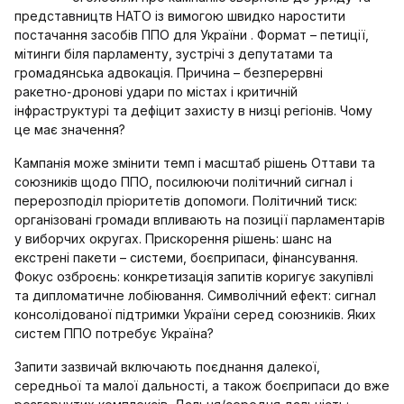
представництв НАТО із вимогою швидко наростити
постачання засобів ППО для України . Формат – петиції,
мітинги біля парламенту, зустрічі з депутатами та
громадянська адвокація. Причина – безперервні
ракетно‑дронові удари по містах і критичній
інфраструктурі та дефіцит захисту в низці регіонів. Чому
це має значення?
Кампанія може змінити темп і масштаб рішень Оттави та
союзників щодо ППО, посилюючи політичний сигнал і
перерозподіл пріоритетів допомоги. Політичний тиск:
організовані громади впливають на позиції парламентарів
у виборчих округах. Прискорення рішень: шанс на
екстрені пакети – системи, боєприпаси, фінансування.
Фокус озброєнь: конкретизація запитів коригує закупівлі
та дипломатичне лобіювання. Символічний ефект: сигнал
консолідованої підтримки України серед союзників. Яких
систем ППО потребує Україна?
Запити зазвичай включають поєднання далекої,
середньої та малої дальності, а також боєприпаси до вже