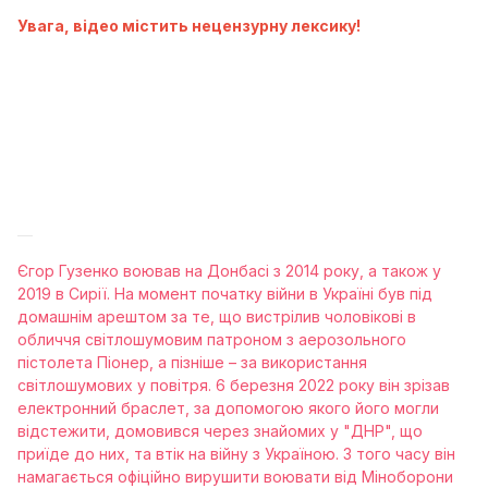
Увага, відео містить нецензурну лексику!
Єгор Гузенко воював на Донбасі з 2014 року, а також у
2019 в Сирії. На момент початку війни в Україні був під
домашнім арештом за те, що вистрілив чоловікові в
обличчя світлошумовим патроном з аерозольного
пістолета Піонер, а пізніше – за використання
світлошумових у повітря. 6 березня 2022 року він зрізав
електронний браслет, за допомогою якого його могли
відстежити, домовився через знайомих у "ДНР", що
приїде до них, та втік на війну з Україною. З того часу він
намагається офіційно вирушити воювати від Міноборони