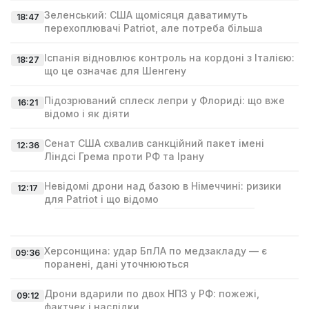
Зеленський: США щомісяця даватимуть
18:47
перехоплювачі Patriot, але потреба більша
Іспанія відновлює контроль на кордоні з Італією:
18:27
що це означає для Шенгену
Підозрюваний сплеск лепри у Флориді: що вже
16:21
відомо і як діяти
Сенат США схвалив санкційний пакет імені
12:36
Ліндсі Гремa проти РФ та Ірану
Невідомі дрони над базою в Німеччині: ризики
12:17
для Patriot і що відомо
Херсонщина: удар БпЛА по медзакладу — є
09:36
поранені, дані уточнюються
Дрони вдарили по двох НПЗ у РФ: пожежі,
09:12
фактчек і наслідки