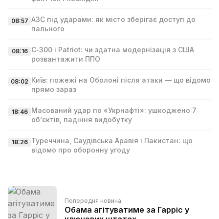
АЗС під ударами: як місто зберігає доступ до
08:57
пального
С‑300 і Patriot: чи здатна модернізація з США
08:16
розвантажити ППО
Київ: пожежі на Оболоні після атаки — що відомо
08:02
прямо зараз
Масований удар по «Укрнафті»: ушкоджено 7
18:46
об’єктів, падіння видобутку
Туреччина, Саудівська Аравія і Пакистан: що
18:26
відомо про оборонну угоду
Попередня новина
Обама агітуватиме за Гарріс у