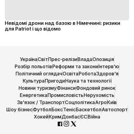
Невідомі дрони над базою в Німеччині: ризики
для Patriot і що відомо
Україна
Світ
Прес-релізи
Влада
Опозиція
Розбір польотів
Реформи та закони
Інтерв'ю
Політичний оглядач
Освіта
Робота
Здоров'я
Культура
Пригоди
Наука та технології
Новини туризму
Фінанси
Фондовий ринок
Енергетика
Промисловість
Нерухомість
Зв'язок / Транспорт
Соцполітика
Агро
Київ
Шоу бізнес
Футбол
Бокс
Теніс
Баскетбол
Автоспорт
Хокей
Крим
Донбас
ЄС
Війна