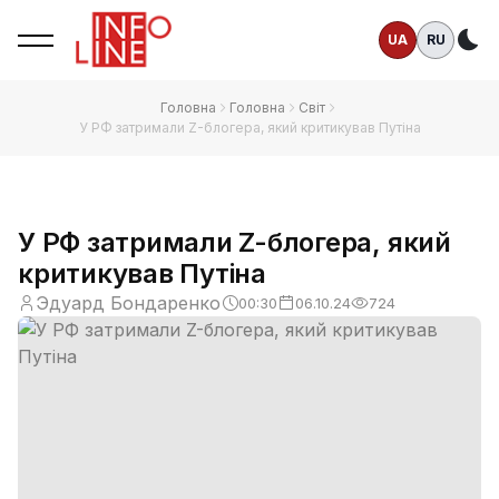
UA
RU
Те
Головна
Головна
Світ
У РФ затримали Z-блогера, який критикував Путіна
У РФ затримали Z-блогера, який
критикував Путіна
Эдуард Бондаренко
00:30
06.10.24
724