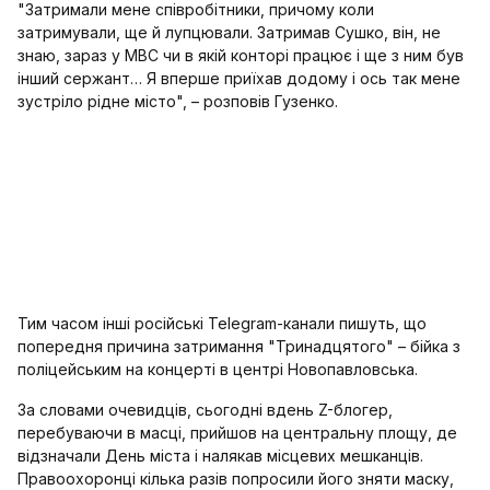
"Затримали мене співробітники, причому коли
затримували, ще й лупцювали. Затримав Сушко, він, не
знаю, зараз у МВС чи в якій конторі працює і ще з ним був
інший сержант… Я вперше приїхав додому і ось так мене
зустріло рідне місто", – розповів Гузенко.
Тим часом інші російські Telegram-канали пишуть, що
попередня причина затримання "Тринадцятого" – бійка з
поліцейським на концерті в центрі Новопавловська.
За словами очевидців, сьогодні вдень Z-блогер,
перебуваючи в масці, прийшов на центральну площу, де
відзначали День міста і налякав місцевих мешканців.
Правоохоронці кілька разів попросили його зняти маску,