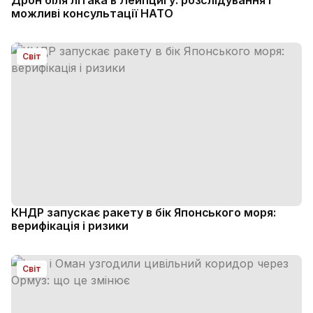
Дрон біля літака в Лейпцигу: розслідування і
можливі консультації НАТО
Світ
КНДР запускає ракету в бік Японського моря:
верифікація і ризики
Світ