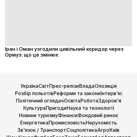
Іран і Оман узгодили цивільний коридор через
Ормуз: що це змінює
Україна
Світ
Прес-релізи
Влада
Опозиція
Розбір польотів
Реформи та закони
Інтерв'ю
Політичний оглядач
Освіта
Робота
Здоров'я
Культура
Пригоди
Наука та технології
Новини туризму
Фінанси
Фондовий ринок
Енергетика
Промисловість
Нерухомість
Зв'язок / Транспорт
Соцполітика
Агро
Київ