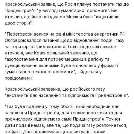
Красносільський заявив, що Росія планує постачати газ до
Придністров'я "у вигляді гуманітарної допомоги". Він
уточнив, що його поїздка до Москви була "ініціативою
двох сторін".
"Переговори велися на рівні міністерства енергетики РФ.
Обговорювалося питання щодо відновлення подачі газу
на територію Придністров'я. Технічні деталі поки не
уточнені, але Красносільський зазначив, що
газопостачання для потреб мешканців регіону та
функціонування економіки буде відновлено у форматі
гуманітарно-технічної допомоги", - йдеться у
повідомленні.
Красносільський запевнив, що російського газу
"вистачить для населення та підприємств Придністров'я".
"Газ буде поданий у тому обсязі, який необхідний для
населення Придністров'я, для теплоенергетики та для
промислових підприємств саме Придністров'я. Точної
дати подачі немає, але те, що подача газу розпочнеться,
це факт. Далі подивимося щодо ситуації, трохи