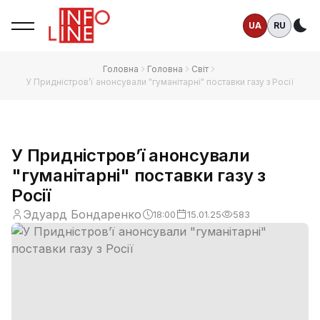
UA
RU
Те
Головна
Головна
Світ
У Придністров’ї анонсували "гуманітарні" поставки газу з Росії
У Придністров’ї анонсували
"гуманітарні" поставки газу з
Росії
Эдуард Бондаренко
18:00
15.01.25
583