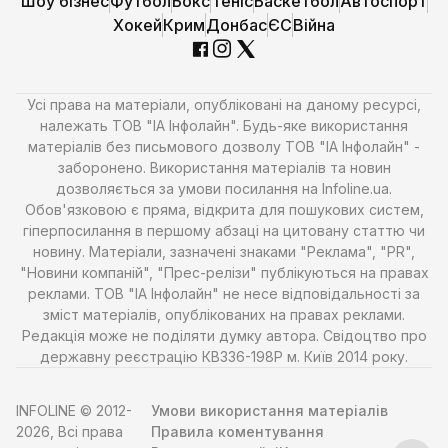
Шоу бізнес
Футбол
Бокс
Теніс
Баскетбол
Автоспорт
Хокей
Крим
Донбас
ЄС
Війна
Усі права на матеріали, опубліковані на даному ресурсі,
належать ТОВ "ІА Інфолайн". Будь-яке використання
матеріалів без письмового дозволу ТОВ "ІА Інфолайн" -
заборонено. Використання матеріалів та новин
дозволяється за умови посилання на Infoline.ua.
Обов'язковою є пряма, відкрита для пошукових систем,
гіперпосилання в першому абзаці на цитовану статтю чи
новину. Матеріали, зазначені знаками "Реклама", "PR",
"Новини компаній", "Прес-релізи" публікуються на правах
реклами. ТОВ "ІА Інфолайн" не несе відповідальності за
зміст матеріалів, опублікованих на правах реклами.
Редакція може не поділяти думку автора. Свідоцтво про
державну реєстрацію КВ336-198Р м. Київ 2014 року.
INFOLINE © 2012-
Умови використання матеріалів
2026, Всі права
Правила коментування