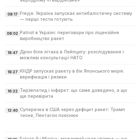
Freyja: Україна запускає антибалістичну систему
08:17
— перші тести готують
Patriot в Україні: переговори про ліцензійне
08:02
виробництво ракет
Дрон біля літака в Лейпцигу: розслідування і
18:47
можливі консультації НАТО
КНДР запускає ракету в бік Японського моря:
18:27
верифікація і ризики
Тирзепатид і інфаркт: що саме доведено, а що
16:22
ще перевірити
Суперечка в США через дефіцит ракет: Трамп
12:40
тисне, Пентагон пояснює
Falcon 9 і Місяць: можливий удар уламка — що