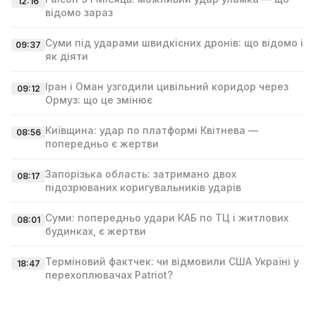
12:16
відомо зараз
Суми під ударами швидкісних дронів: що відомо і
09:37
як діяти
Іран і Оман узгодили цивільний коридор через
09:12
Ормуз: що це змінює
Київщина: удар по платформі Квітнева —
08:56
попередньо є жертви
Запорізька область: затримано двох
08:17
підозрюваних коригувальників ударів
Суми: попередньо удари КАБ по ТЦ і житлових
08:01
будинках, є жертви
Терміновий фактчек: чи відмовили США Україні у
18:47
перехоплювачах Patriot?