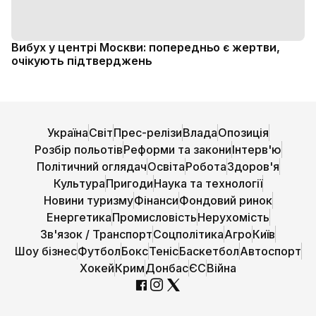
Вибух у центрі Москви: попередньо є жертви,
очікують підтверджень
Україна
Світ
Прес-релізи
Влада
Опозиція
Розбір польотів
Реформи та закони
Інтерв'ю
Політичний оглядач
Освіта
Робота
Здоров'я
Культура
Пригоди
Наука та технології
Новини туризму
Фінанси
Фондовий ринок
Енергетика
Промисловість
Нерухомість
Зв'язок / Транспорт
Соцполітика
Агро
Київ
Шоу бізнес
Футбол
Бокс
Теніс
Баскетбол
Автоспорт
Хокей
Крим
Донбас
ЄС
Війна