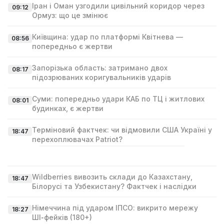
Іран і Оман узгодили цивільний коридор через
09:12
Ормуз: що це змінює
Київщина: удар по платформі Квітнева —
08:56
попередньо є жертви
Запорізька область: затримано двох
08:17
підозрюваних коригувальників ударів
Суми: попередньо удари КАБ по ТЦ і житлових
08:01
будинках, є жертви
Терміновий фактчек: чи відмовили США Україні у
18:47
перехоплювачах Patriot?
Wildberries вивозить склади до Казахстану,
18:47
Білорусі та Узбекистану? Фактчек і наслідки
Німеччина під ударом ІПСО: викрито мережу
18:27
ШІ‑фейків (180+)