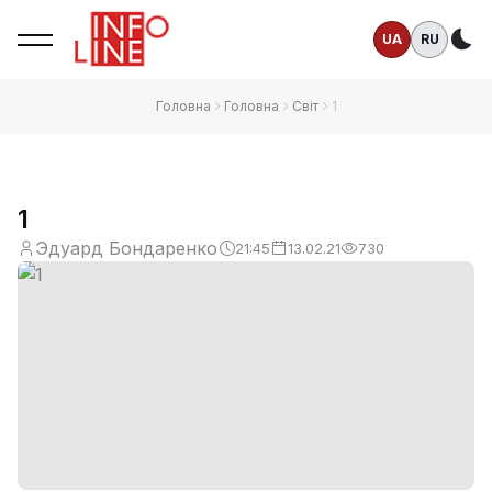
UA
RU
Те
Головна
Головна
Світ
1
1
Эдуард Бондаренко
21:45
13.02.21
730