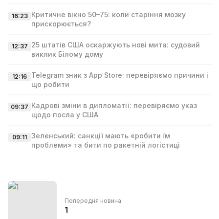
Критичне вікно 50–75: коли старіння мозку
16:23
прискорюється?
25 штатів США оскаржують нові мита: судовий
12:37
виклик Білому дому
Telegram зник з App Store: перевіряємо причини і
12:16
що робити
Кадрові зміни в дипломатії: перевіряємо указ
09:37
щодо посла у США
Зеленський: санкції мають «робити їм
09:11
проблеми» та бити по ракетній логістиці
Попередня новина
1