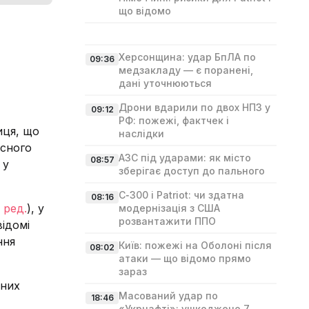
що відомо
Херсонщина: удар БпЛА по
09:36
медзакладу — є поранені,
дані уточнюються
Дрони вдарили по двох НПЗ у
09:12
РФ: пожежі, фактчек і
иця, що
наслідки
есного
АЗС під ударами: як місто
08:57
 у
зберігає доступ до пального
С‑300 і Patriot: чи здатна
08:16
 ред.
), у
модернізація з США
розвантажити ППО
ідомі
ння
Київ: пожежі на Оболоні після
08:02
атаки — що відомо прямо
зараз
нних
Масований удар по
18:46
«Укрнафті»: ушкоджено 7