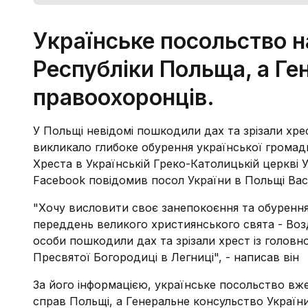
Українське посольство 
Республіки Польща, а Ге
правоохоронців.
У Польщі невідомі пошкодили дах та зрізали хрес
викликало глибоке обурення української громад
Хреста в Українській Греко-Католицькій церкві У
Facebook повідомив посол України в Польщі Ва
"Хочу висловити своє занепокоєння та обурення 
переддень великого християнського свята - Воз
особи пошкодили дах та зрізали хрест із головн
Пресвятої Богородиці в Легниці", - написав він
За його інформацією, українське посольство вж
справ Польщі, а Генеральне консульство Україн