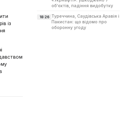
об’єктів, падіння видобутку
чити
Туреччина, Саудівська Аравія і
18:26
Пакистан: що відомо про
ів із
оборонну угоду
ня
і
одавством
ому
в