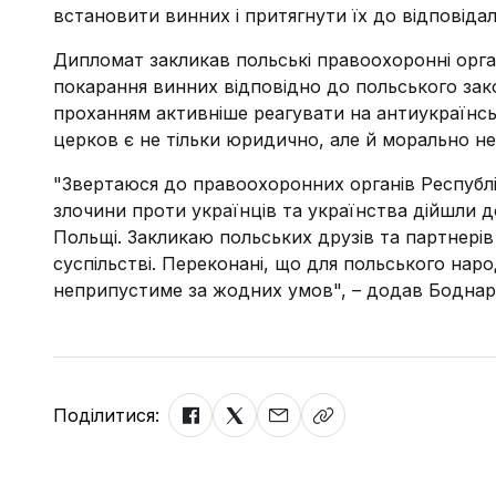
встановити винних і притягнути їх до відповідал
Дипломат закликав польські правоохоронні орг
покарання винних відповідно до польського зако
проханням активніше реагувати на антиукраїнсь
церков є не тільки юридично, але й морально н
"Звертаюся до правоохоронних органів Республіки
злочини проти українців та українства дійшли д
Польщі. Закликаю польських друзів та партнерів
суспільстві. Переконані, що для польського нар
неприпустиме за жодних умов", – додав Боднар
Поділитися: