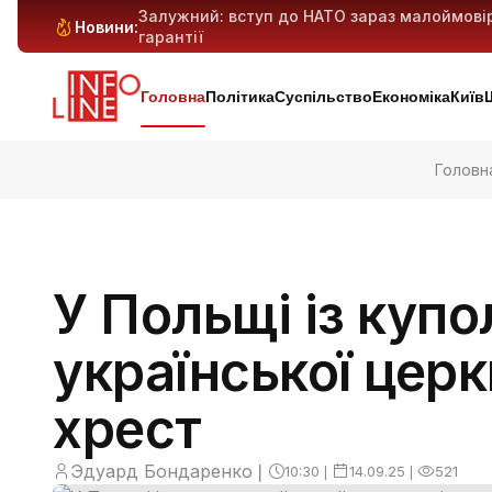
Залужний: вступ до НАТО зараз малоймові
Новини:
гарантії
Антибіотикорезистентність у дітей зростає:
Генеративний ШІ може витіснити мільйони 
Київ і область під масованим ударом: 29 ба
попередньо
Головна
Політика
Суспільство
Економіка
Київ
Головн
У Польщі із купо
української церк
хрест
Эдуард Бондаренко
❘
10:30
❘
14.09.25
❘
521