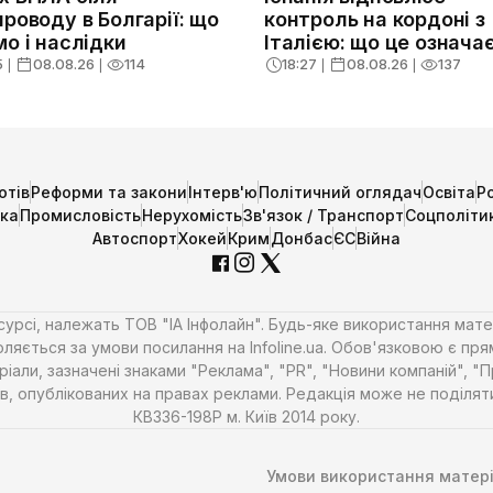
проводу в Болгарії: що
контроль на кордоні з
мо і наслідки
Італією: що це означа
Шенгену
5
❘
08.08.26
❘
114
18:27
❘
08.08.26
❘
137
отів
Реформи та закони
Інтерв'ю
Політичний оглядач
Освіта
Р
ика
Промисловість
Нерухомість
Зв'язок / Транспорт
Соцполіти
Автоспорт
Хокей
Крим
Донбас
ЄС
Війна
есурсі, належать ТОВ "ІА Інфолайн". Будь-яке використання мате
ляється за умови посилання на Infoline.ua. Обов'язковою є пря
али, зазначені знаками "Реклама", "PR", "Новини компаній", "
алів, опублікованих на правах реклами. Редакція може не поділ
КВ336-198Р м. Київ 2014 року.
Умови використання матері