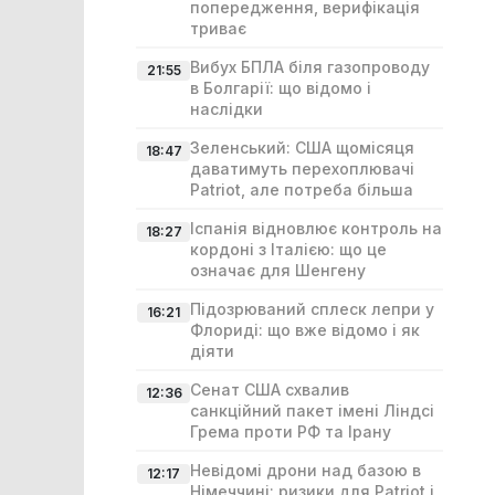
попередження, верифікація
триває
Вибух БПЛА біля газопроводу
21:55
в Болгарії: що відомо і
наслідки
Зеленський: США щомісяця
18:47
даватимуть перехоплювачі
Patriot, але потреба більша
Іспанія відновлює контроль на
18:27
кордоні з Італією: що це
означає для Шенгену
Підозрюваний сплеск лепри у
16:21
Флориді: що вже відомо і як
діяти
Сенат США схвалив
12:36
санкційний пакет імені Ліндсі
Гремa проти РФ та Ірану
Невідомі дрони над базою в
12:17
Німеччині: ризики для Patriot і