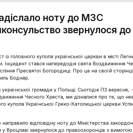
надіслало ноту до МЗС
нконсульство звернулося до
т із головного купола української церкви в місті Легн
и. Інцидент стався напередодні свята Воздвиження Ч
спіння Пресвятої Богородиці. Про це на своїй сторінці
силь Боднар.
української громади у Польщі. Сьогодні (13 вересня,
–
движення Чесного Хреста, ми дізналися про те, що нев
ого купола Української Греко-Католицької церкви Успі
е направило відповідну ноту до Міністерства закордо
и у Вроцлаві звернулося до правоохоронців з вимогою