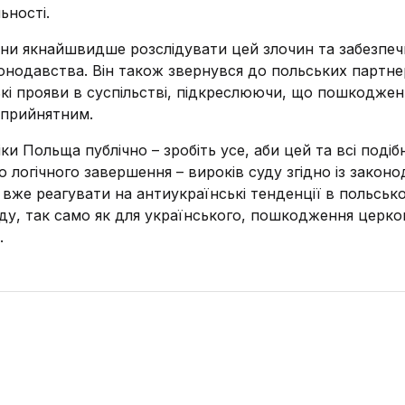
ьності.
ани якнайшвидше розслідувати цей злочин та забезпе
нодавства. Він також звернувся до польських партнер
кі прояви в суспільстві, підкреслюючи, що пошкоджен
еприйнятним.
 Польща публічно – зробіть усе, аби цей та всі подібн
о логічного завершення – вироків суду згідно із закон
 вже реагувати на антиукраїнські тенденції в польськ
оду, так само як для українського, пошкодження церко
.