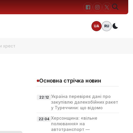
UA
RU
Темн
ли хрест
Основна стрічка новин
Україна перевіряє дані про
22:12
закупівлю далекобійних ракет
у Туреччини: що відомо
Херсонщина: «вільне
22:04
полювання» на
автотранспорт —