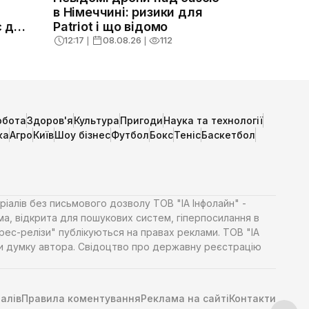
в Німеччині: ризики для
є для
Patriot і що відомо
12:17
❘
08.08.26
❘
112
обота
Здоров'я
Культура
Пригоди
Наука та технології
ка
Агро
Київ
Шоу бізнес
Футбол
Бокс
Теніс
Баскетбол
ріалів без письмового дозволу ТОВ "ІА Інфолайн" -
ма, відкрита для пошукових систем, гіперпосилання в
Прес-релізи" публікуються на правах реклами. ТОВ "ІА
яти думку автора. Свідоцтво про державну реєстрацію
алів
Правила коментування
Реклама на сайті
Контакти