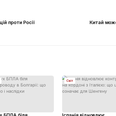
ій проти Росії
Китай може
Світ
х БПЛА біля
Іспанія відновлює