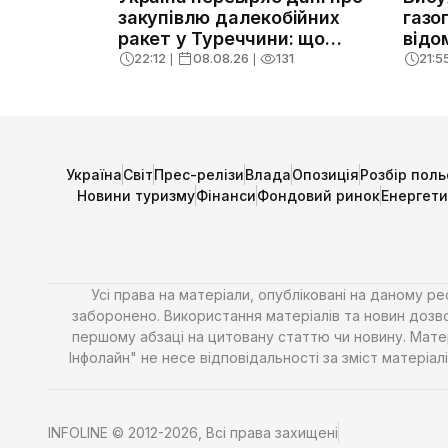
закупівлю далекобійних
газо
ракет у Туреччини: що
відо
відомо
22:12
❘
08.08.26
❘
131
21:5
Україна
Світ
Прес-релізи
Влада
Опозиція
Розбір поль
Новини туризму
Фінанси
Фондовий ринок
Енергет
Усі права на матеріали, опубліковані на даному р
заборонено. Використання матеріалів та новин дозво
першому абзаці на цитовану статтю чи новину. Матері
Інфолайн" не несе відповідальності за зміст матері
INFOLINE © 2012-2026, Всі права захищені