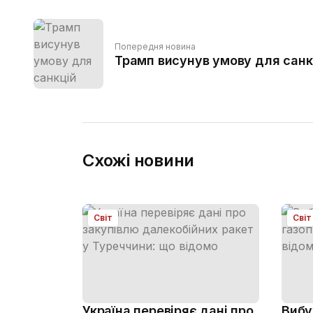
Попередня новина
Трамп висунув умову для санкц
Схожі новини
Світ
Світ
Україна перевіряє дані про
Вибу