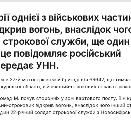
ії однієї з військових части
ідкрив вогонь, внаслідок чог
т строкової служби, ще один
 це повідомляє російський
передає УНН.
очі в 37-й мотострілецькій бригаді в/ч 69647, що тимч
курської області, військовий-строковик почав стрілян
мед М. почув сторонніх у зоні вартового посту. Він к
ковий-строковик відкрив вогонь, внаслідок чого інший 
е один 22-річний солдат строкової служби з Новосибірсь