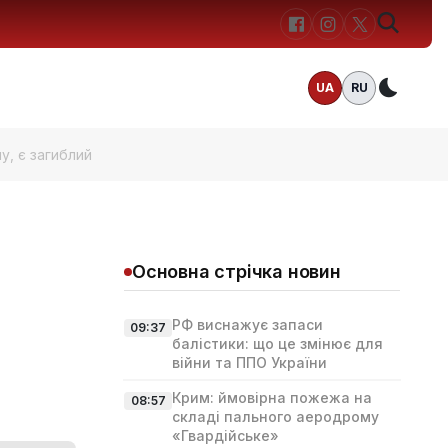
UA
RU
Темн
у, є загиблий
Основна стрічка новин
РФ виснажує запаси
09:37
балістики: що це змінює для
війни та ППО України
Крим: ймовірна пожежа на
08:57
складі пального аеродрому
«Гвардійське»