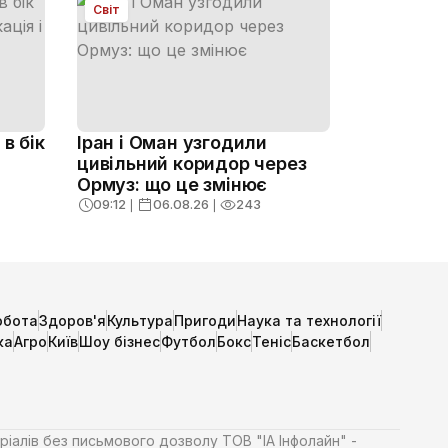
Світ
в бік
Іран і Оман узгодили
цивільний коридор через
Ормуз: що це змінює
09:12
❘
06.08.26
❘
243
обота
Здоров'я
Культура
Пригоди
Наука та технології
ка
Агро
Київ
Шоу бізнес
Футбол
Бокс
Теніс
Баскетбол
ріалів без письмового дозволу ТОВ "ІА Інфолайн" -