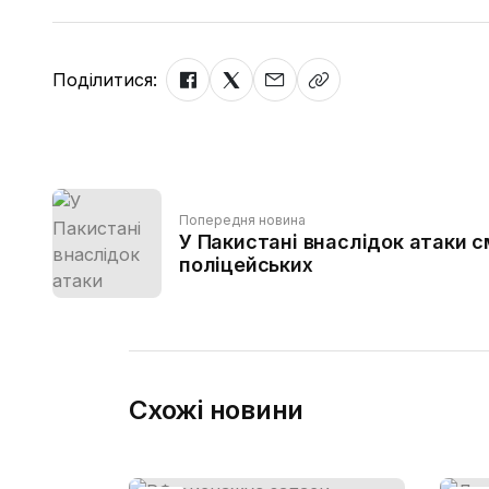
Поділитися:
Попередня новина
У Пакистані внаслідок атаки 
поліцейських
Схожі новини