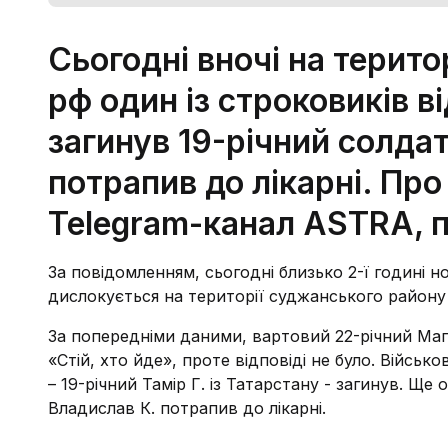
Сьогодні вночі на територ
рф один із строковиків в
загинув 19-річний солда
потрапив до лікарні. Про
Telegram-канал ASTRA, 
За повідомленням, сьогодні близько 2-ї годині н
дислокується на території суджанського району 
За попередніми даними, вартовий 22-річний Маго
«Стій, хто йде», проте відповіді не було. Війсь
– 19-річний Тамір Г. із Татарстану - загинув. Щ
Владислав К. потрапив до лікарні.