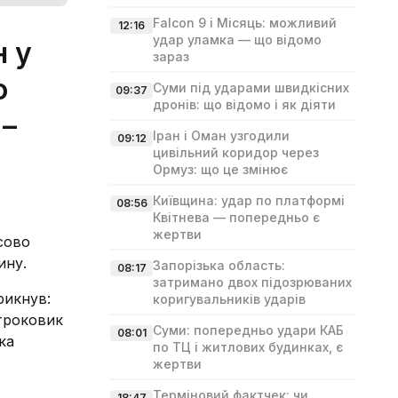
Falcon 9 і Місяць: можливий
12:16
удар уламка — що відомо
н у
зараз
о
Суми під ударами швидкісних
09:37
дронів: що відомо і як діяти
 –
Іран і Оман узгодили
09:12
цивільний коридор через
Ормуз: що це змінює
Київщина: удар по платформі
08:56
Квітнева — попередньо є
жертви
асово
ину.
Запорізька область:
08:17
затримано двох підозрюваних
рикнув:
коригувальників ударів
строковик
Суми: попередньо удари КАБ
08:01
ка
по ТЦ і житлових будинках, є
жертви
Терміновий фактчек: чи
18:47