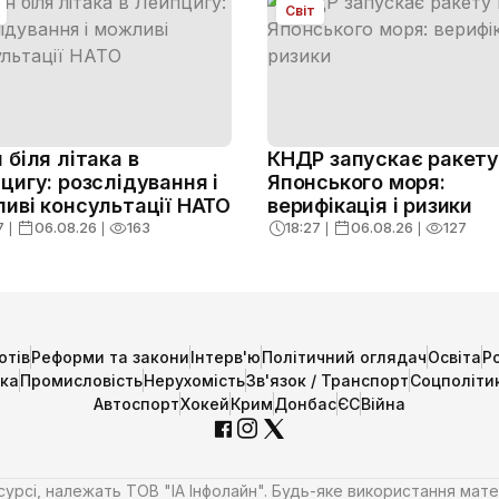
Світ
 біля літака в
КНДР запускає ракету 
цигу: розслідування і
Японського моря:
иві консультації НАТО
верифікація і ризики
7
❘
06.08.26
❘
163
18:27
❘
06.08.26
❘
127
отів
Реформи та закони
Інтерв'ю
Політичний оглядач
Освіта
Р
ика
Промисловість
Нерухомість
Зв'язок / Транспорт
Соцполіти
Автоспорт
Хокей
Крим
Донбас
ЄС
Війна
есурсі, належать ТОВ "ІА Інфолайн". Будь-яке використання мате