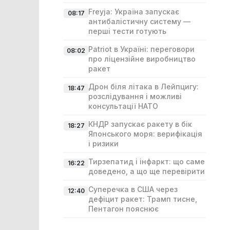
Freyja: Україна запускає
08:17
антибалістичну систему —
перші тести готують
Patriot в Україні: переговори
08:02
про ліцензійне виробництво
ракет
Дрон біля літака в Лейпцигу:
18:47
розслідування і можливі
консультації НАТО
КНДР запускає ракету в бік
18:27
Японського моря: верифікація
і ризики
Тирзепатид і інфаркт: що саме
16:22
доведено, а що ще перевірити
Суперечка в США через
12:40
дефіцит ракет: Трамп тисне,
Пентагон пояснює