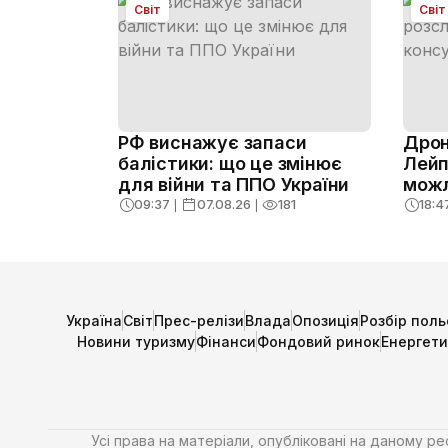
Світ
Світ
РФ виснажує запаси
Дрон
балістики: що це змінює
Лейп
для війни та ППО України
можл
09:37
❘
07.08.26
❘
181
18:4
Україна
Світ
Прес-релізи
Влада
Опозиція
Розбір поль
Новини туризму
Фінанси
Фондовий ринок
Енергет
Усі права на матеріали, опубліковані на даному р