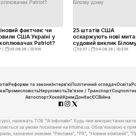
іновий фактчек: чи
25 штатів США
овили США Україні у
оскаржують нові мита
хоплювачах Patriot?
судовий виклик Білом
дому
7
❘
05.08.26
❘
106
12:37
❘
04.08.26
❘
235
отів
Реформи та закони
Інтерв'ю
Політичний оглядач
Освіта
Р
ика
Промисловість
Нерухомість
Зв'язок / Транспорт
Соцполіти
Автоспорт
Хокей
Крим
Донбас
ЄС
Війна
есурсі, належать ТОВ "ІА Інфолайн". Будь-яке використання мате
ляється за умови посилання на Infoline.ua. Обов'язковою є пря
али, зазначені знаками "Реклама", "PR", "Новини компаній", "