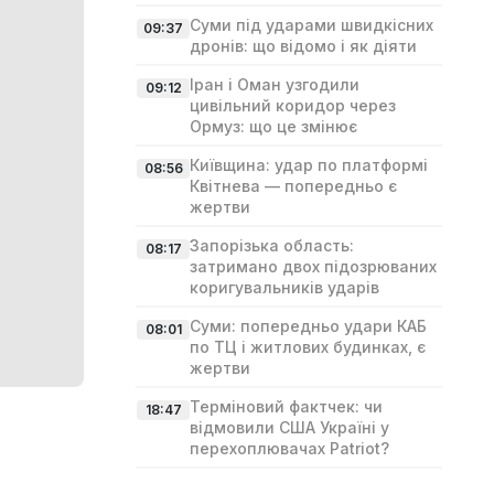
Суми під ударами швидкісних
09:37
дронів: що відомо і як діяти
Іран і Оман узгодили
09:12
цивільний коридор через
Ормуз: що це змінює
Київщина: удар по платформі
08:56
Квітнева — попередньо є
жертви
Запорізька область:
08:17
затримано двох підозрюваних
коригувальників ударів
Суми: попередньо удари КАБ
08:01
по ТЦ і житлових будинках, є
жертви
Терміновий фактчек: чи
18:47
відмовили США Україні у
перехоплювачах Patriot?