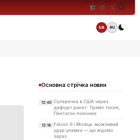
UA
RU
Темн
Основна стрічка новин
Суперечка в США через
12:40
дефіцит ракет: Трамп тисне,
Пентагон пояснює
Falcon 9 і Місяць: можливий
12:16
удар уламка — що відомо
зараз