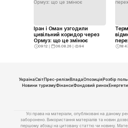
Іран і Оман узгодили
Терм
цивільний коридор через
відм
Ормуз: що це змінює
пере
09:12
❘
06.08.26
❘
94
18:4
Україна
Світ
Прес-релізи
Влада
Опозиція
Розбір поль
Новини туризму
Фінанси
Фондовий ринок
Енергет
Усі права на матеріали, опубліковані на даному р
заборонено. Використання матеріалів та новин дозво
першому абзаці на цитовану статтю чи новину. Матері