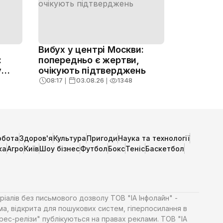
Вибух у центрі Москви:
:
попередньо є жертви,
у
очікують підтверджень
08:17
❘
03.08.26
❘
1348
обота
Здоров'я
Культура
Пригоди
Наука та технології
ка
Агро
Київ
Шоу бізнес
Футбол
Бокс
Теніс
Баскетбол
ріалів без письмового дозволу ТОВ "ІА Інфолайн" -
ма, відкрита для пошукових систем, гіперпосилання в
Прес-релізи" публікуються на правах реклами. ТОВ "ІА