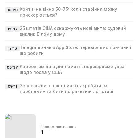
Критичне вікно 50–75: коли старіння мозку
16:23
прискорюється?
25 штатів США оскаржують нові мита: судовий
12:37
виклик Білому дому
Telegram зник з App Store: перевіряємо причини і
12:16
що робити
Кадрові зміни в дипломатії: перевіряємо указ
09:37
щодо посла у США
Зеленський: санкції мають «робити їм
09:11
проблеми» та бити по ракетній логістиці
Попередня новина
1