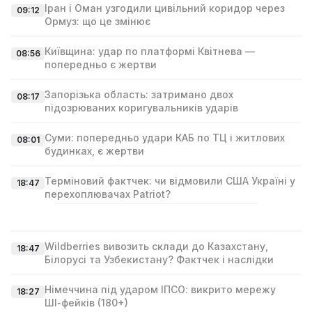
Іран і Оман узгодили цивільний коридор через
09:12
Ормуз: що це змінює
Київщина: удар по платформі Квітнева —
08:56
попередньо є жертви
Запорізька область: затримано двох
08:17
підозрюваних коригувальників ударів
Суми: попередньо удари КАБ по ТЦ і житлових
08:01
будинках, є жертви
Терміновий фактчек: чи відмовили США Україні у
18:47
перехоплювачах Patriot?
Wildberries вивозить склади до Казахстану,
18:47
Білорусі та Узбекистану? Фактчек і наслідки
Німеччина під ударом ІПСО: викрито мережу
18:27
ШІ‑фейків (180+)