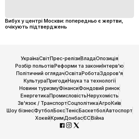
Вибух у центрі Москви: попередньо є жертви,
очікують підтверджень
Україна
Світ
Прес-релізи
Влада
Опозиція
Розбір польотів
Реформи та закони
Інтерв'ю
Політичний оглядач
Освіта
Робота
Здоров'я
Культура
Пригоди
Наука та технології
Новини туризму
Фінанси
Фондовий ринок
Енергетика
Промисловість
Нерухомість
Зв'язок / Транспорт
Соцполітика
Агро
Київ
Шоу бізнес
Футбол
Бокс
Теніс
Баскетбол
Автоспорт
Хокей
Крим
Донбас
ЄС
Війна