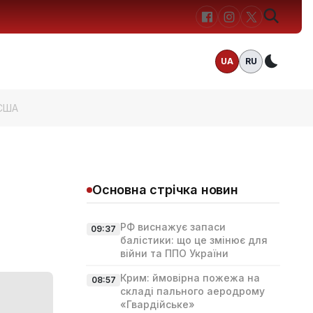
UA
RU
Темн
 США
Основна стрічка новин
РФ виснажує запаси
09:37
балістики: що це змінює для
війни та ППО України
Крим: ймовірна пожежа на
08:57
складі пального аеродрому
«Гвардійське»