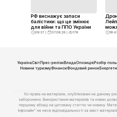
РФ виснажує запаси
Дрон
балістики: що це змінює
Лейп
для війни та ППО України
можл
09:37
❘
07.08.26
❘
178
18:4
Україна
Світ
Прес-релізи
Влада
Опозиція
Розбір поль
Новини туризму
Фінанси
Фондовий ринок
Енергет
Усі права на матеріали, опубліковані на даному р
заборонено. Використання матеріалів та новин дозво
першому абзаці на цитовану статтю чи новину. Матері
Інфолайн" не несе відповідальності за зміст матері