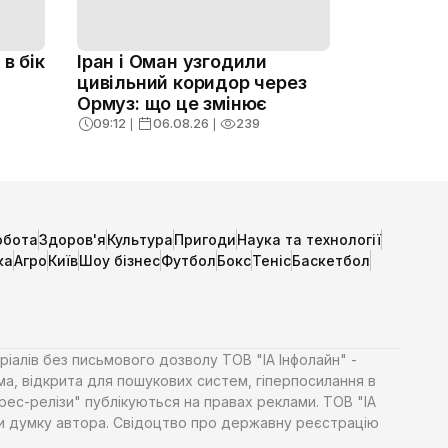
в бік
Іран і Оман узгодили
цивільний коридор через
Ормуз: що це змінює
09:12
❘
06.08.26
❘
239
обота
Здоров'я
Культура
Пригоди
Наука та технології
ка
Агро
Київ
Шоу бізнес
Футбол
Бокс
Теніс
Баскетбол
ріалів без письмового дозволу ТОВ "ІА Інфолайн" -
ма, відкрита для пошукових систем, гіперпосилання в
Прес-релізи" публікуються на правах реклами. ТОВ "ІА
яти думку автора. Свідоцтво про державну реєстрацію