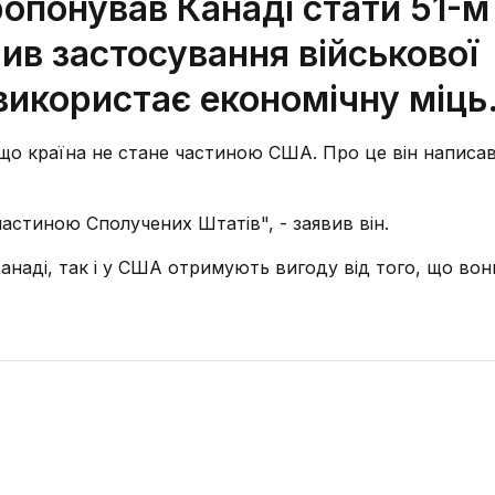
опонував Канаді стати 51-м
в застосування військової
 використає економічну міць
що країна не стане частиною США. Про це він написав
астиною Сполучених Штатів", - заявив він.
анаді, так і у США отримують вигоду від того, що вон