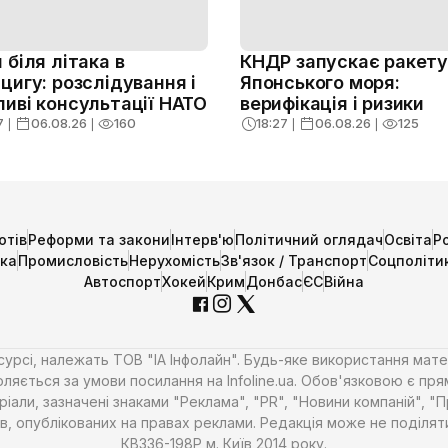
 біля літака в
КНДР запускає ракету 
цигу: розслідування і
Японського моря:
иві консультації НАТО
верифікація і ризики
7
❘
06.08.26
❘
160
18:27
❘
06.08.26
❘
125
отів
Реформи та закони
Інтерв'ю
Політичний оглядач
Освіта
Р
ика
Промисловість
Нерухомість
Зв'язок / Транспорт
Соцполіти
Автоспорт
Хокей
Крим
Донбас
ЄС
Війна
есурсі, належать ТОВ "ІА Інфолайн". Будь-яке використання мате
ляється за умови посилання на Infoline.ua. Обов'язковою є пря
али, зазначені знаками "Реклама", "PR", "Новини компаній", "
алів, опублікованих на правах реклами. Редакція може не поділ
КВ336-198Р м. Київ 2014 року.