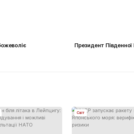
божеволіє
Президент Південної 
Світ