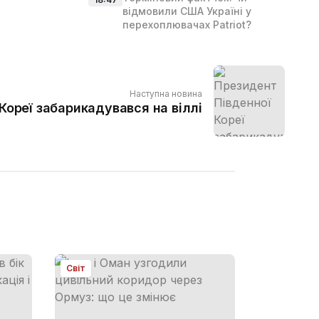
відмовили США Україні у
перехоплювачах Patriot?
Наступна новина
Кореї забарикадувався на віллі
Світ