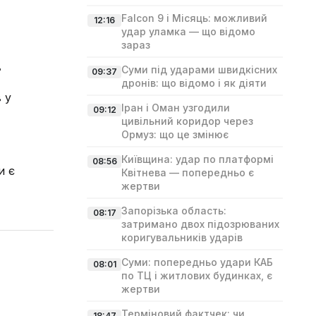
Falcon 9 і Місяць: можливий
12:16
удар уламка — що відомо
зараз
.
Суми під ударами швидкісних
09:37
дронів: що відомо і як діяти
 у
Іран і Оман узгодили
09:12
цивільний коридор через
Ормуз: що це змінює
Київщина: удар по платформі
08:56
и є
Квітнева — попередньо є
жертви
Запорізька область:
08:17
затримано двох підозрюваних
коригувальників ударів
Суми: попередньо удари КАБ
08:01
по ТЦ і житлових будинках, є
жертви
Терміновий фактчек: чи
18:47