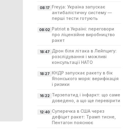
Freyja: Україна запускає
08:17
антибалістичну систему —
перші тести готують
Patriot в Україні: переговори
08:02
про ліцензійне виробництво
ракет
Дрон біля літака в Лейпцигу:
18:47
розслідування і можливі
консультації НАТО
КНДР запускає ракету в бік
18:27
Японського моря: верифікація
і ризики
Тирзепатид і інфаркт: що саме
16:22
доведено, а що ще перевірити
Суперечка в США через
12:40
дефіцит ракет: Трамп тисне,
Пентагон пояснює