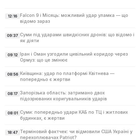
Falcon 9 і Місяць: можливий удар уламка — що
12:16
відомо зараз
Суми під ударами швидкісних дронів: що відомо і
09:37
як діяти
Іран і Оман узгодили цивільний коридор через
09:12
Ормуз: що це змінює
Київщина: удар по платформі Квітнева —
08:56
попередньо є жертви
Запорізька область: затримано двох
08:17
підозрюваних коригувальників ударів
Суми: попередньо удари КАБ по ТЦ і житлових
08:01
будинках, є жертви
Терміновий фактчек: чи відмовили США Україні у
18:47
перехоплювачах Patriot?