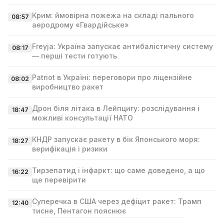
Крим: ймовірна пожежа на складі пального
08:57
аеродрому «Гвардійське»
Freyja: Україна запускає антибалістичну систему
08:17
— перші тести готують
Patriot в Україні: переговори про ліцензійне
08:02
виробництво ракет
Дрон біля літака в Лейпцигу: розслідування і
18:47
можливі консультації НАТО
КНДР запускає ракету в бік Японського моря:
18:27
верифікація і ризики
Тирзепатид і інфаркт: що саме доведено, а що
16:22
ще перевірити
Суперечка в США через дефіцит ракет: Трамп
12:40
тисне, Пентагон пояснює