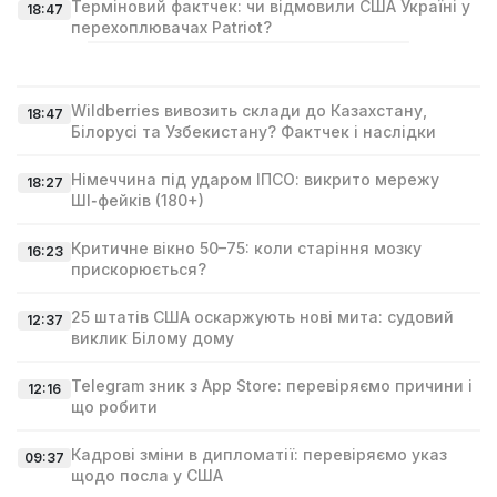
Терміновий фактчек: чи відмовили США Україні у
18:47
перехоплювачах Patriot?
Wildberries вивозить склади до Казахстану,
18:47
Білорусі та Узбекистану? Фактчек і наслідки
Німеччина під ударом ІПСО: викрито мережу
18:27
ШІ‑фейків (180+)
Критичне вікно 50–75: коли старіння мозку
16:23
прискорюється?
25 штатів США оскаржують нові мита: судовий
12:37
виклик Білому дому
Telegram зник з App Store: перевіряємо причини і
12:16
що робити
Кадрові зміни в дипломатії: перевіряємо указ
09:37
щодо посла у США