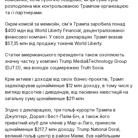
розподілена між контрольованою Трампом організацією
та її партнерами.
Окрім комісій за мемкойн, сім'я Трампа заробила понад
$400 мдн від World Liberty Financial, децентралізованої
фінансової компанії. У своїх деклараціях Трамп вказав
$57,35 млн від продажу токенів World Liberty.
Статки американського президента також охоплюють
значну частку у компанії Trump Media&Technology Group
(DJT.O), яка володіє соцмережею Truth Socia.
Крім активів і доходів від своїх бізнес-проєктів, Трамп
задекларував щонайменше $12 млн доходу, в тому числі у
вигляді відсотків і дивідендів, від пасивних інвестицій на
загальну суму щонайменше $211 млн.
Згідно з декларацією, три гольф-курорти Трампа в
Джупітері, Доралі і Вест-Палм-Біч, а також його
приватний клуб для членів у Мар-а-Лаго, принесли
щонайменше $217,7 млн доходу. Trump National Doral,
великий гольф-центр в районі Маямі, був найбільшим