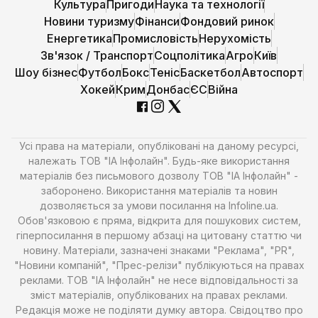
Культура
Пригоди
Наука та технології
Новини туризму
Фінанси
Фондовий ринок
Енергетика
Промисловість
Нерухомість
Зв'язок / Транспорт
Соцполітика
Агро
Київ
Шоу бізнес
Футбол
Бокс
Теніс
Баскетбол
Автоспорт
Хокей
Крим
Донбас
ЄС
Війна
Усі права на матеріали, опубліковані на даному ресурсі,
належать ТОВ "ІА Інфолайн". Будь-яке використання
матеріалів без письмового дозволу ТОВ "ІА Інфолайн" -
заборонено. Використання матеріалів та новин
дозволяється за умови посилання на Infoline.ua.
Обов'язковою є пряма, відкрита для пошукових систем,
гіперпосилання в першому абзаці на цитовану статтю чи
новину. Матеріали, зазначені знаками "Реклама", "PR",
"Новини компаній", "Прес-релізи" публікуються на правах
реклами. ТОВ "ІА Інфолайн" не несе відповідальності за
зміст матеріалів, опублікованих на правах реклами.
Редакція може не поділяти думку автора. Свідоцтво про