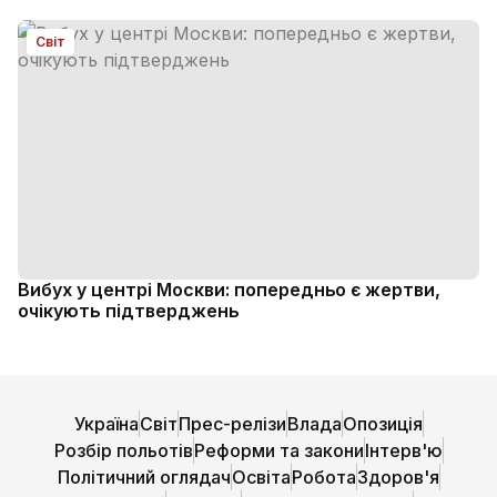
Світ
Вибух у центрі Москви: попередньо є жертви,
очікують підтверджень
Україна
Світ
Прес-релізи
Влада
Опозиція
Розбір польотів
Реформи та закони
Інтерв'ю
Політичний оглядач
Освіта
Робота
Здоров'я