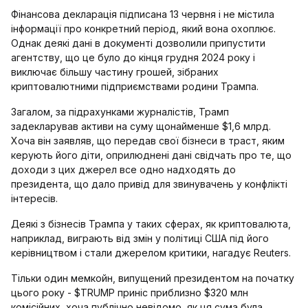
Фінансова декларація підписана 13 червня і не містила
інформації про конкретний період, який вона охоплює.
Однак деякі дані в документі дозволили припустити
агентству, що це було до кінця грудня 2024 року і
виключає більшу частину грошей, зібраних
криптовалютними підприємствами родини Трампа.
Загалом, за підрахунками журналістів, Трамп
задекларував активи на суму щонайменше $1,6 млрд.
Хоча він заявляв, що передав свої бізнеси в траст, яким
керують його діти, оприлюднені дані свідчать про те, що
доходи з цих джерел все одно надходять до
президента, що дало привід для звинувачень у конфлікті
інтересів.
Деякі з бізнесів Трампа у таких сферах, як криптовалюта,
наприклад, виграють від змін у політиці США під його
керівництвом і стали джерелом критики, нагадує Reuters.
Тільки один мемкойн, випущений президентом на початку
цього року - $TRUMP приніс приблизно $320 млн
комісійних, хоча публічно невідомо, як ця сума була