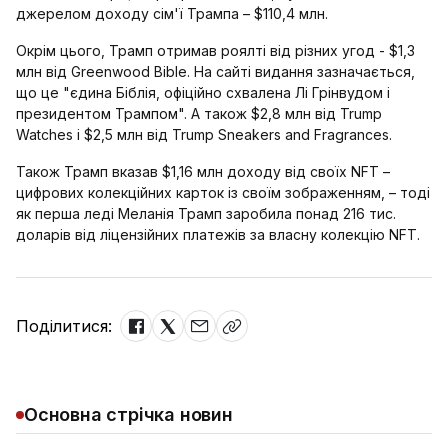
джерелом доходу сім'ї Трампа – $110,4 млн.
Окрім цього, Трамп отримав роялті від різних угод - $1,3
млн від Greenwood Bible. На сайті видання зазначається,
що це "єдина Біблія, офіційно схвалена Лі Грінвудом і
президентом Трампом". А також $2,8 млн від Trump
Watches і $2,5 млн від Trump Sneakers and Fragrances.
Також Трамп вказав $1,16 млн доходу від своїх NFT –
цифрових колекційних карток із своїм зображенням, – тоді
як перша леді Меланія Трамп заробила понад 216 тис.
доларів від ліцензійних платежів за власну колекцію NFT.
Поділитися:
Основна стрічка новин