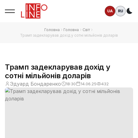
UA
RU
Те
Головна
Головна
Світ
Трамп задекларував дохід у сотні мільйонів доларів
Трамп задекларував дохід у
сотні мільйонів доларів
Эдуард Бондаренко
18:30
14.06.25
432