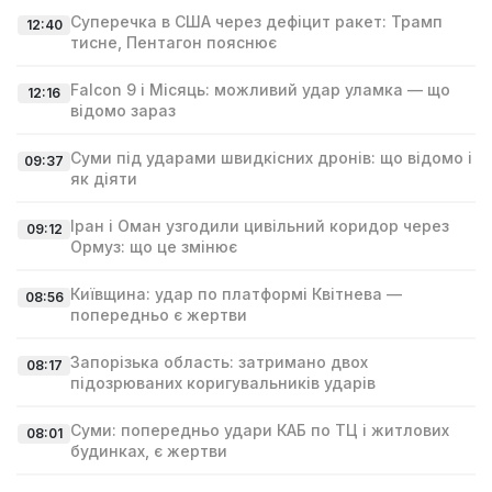
Суперечка в США через дефіцит ракет: Трамп
12:40
тисне, Пентагон пояснює
Falcon 9 і Місяць: можливий удар уламка — що
12:16
відомо зараз
Суми під ударами швидкісних дронів: що відомо і
09:37
як діяти
Іран і Оман узгодили цивільний коридор через
09:12
Ормуз: що це змінює
Київщина: удар по платформі Квітнева —
08:56
попередньо є жертви
Запорізька область: затримано двох
08:17
підозрюваних коригувальників ударів
Суми: попередньо удари КАБ по ТЦ і житлових
08:01
будинках, є жертви