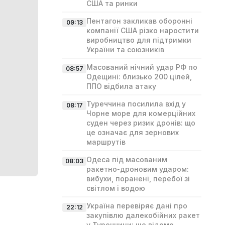
США та ринки
Пентагон закликав оборонні
09:13
компанії США різко наростити
виробництво для підтримки
України та союзників
Масований нічний удар РФ по
08:57
Одещині: близько 200 цілей,
ППО відбила атаку
Туреччина посилила вхід у
08:17
Чорне море для комерційних
суден через ризик дронів: що
це означає для зернових
маршрутів
Одеса під масованим
08:03
ракетно‑дроновим ударом:
вибухи, поранені, перебої зі
світлом і водою
Україна перевіряє дані про
22:12
закупівлю далекобійних ракет
у Туреччини: що відомо