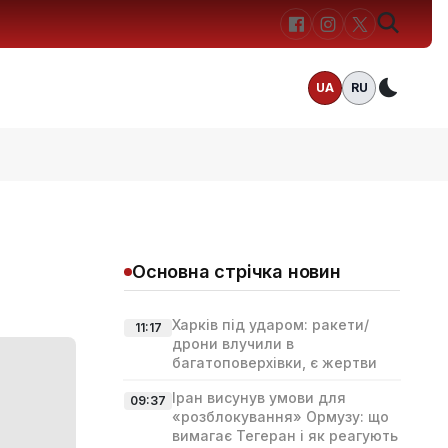
UA
RU
Темн
Основна стрічка новин
Харків під ударом: ракети/
11:17
дрони влучили в
багатоповерхівки, є жертви
Іран висунув умови для
09:37
«розблокування» Ормузу: що
вимагає Тегеран і як реагують