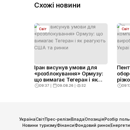
Схожі новини
Світ
Світ
Іран висунув умови для
Пент
«розблокування» Ормузу:
обор
що вимагає Тегеран і як
різк
реагують США та ринки
виро
09:37
❘
09.08.26
❘
32
09:1
підт
союз
Україна
Світ
Прес-релізи
Влада
Опозиція
Розбір поль
Новини туризму
Фінанси
Фондовий ринок
Енергет