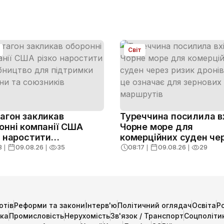
Світ
агон закликав
Туреччина посилила в
онні компанії США
Чорне море для
о наростити
комерційних суден че
бництво для
ризик дронів: що це
3
❘
09.08.26
❘
35
08:17
❘
09.08.26
❘
29
римки України та
означає для зернових
ників
маршрутів
отів
Реформи та закони
Інтерв'ю
Політичний оглядач
Освіта
Р
ика
Промисловість
Нерухомість
Зв'язок / Транспорт
Соцполіти