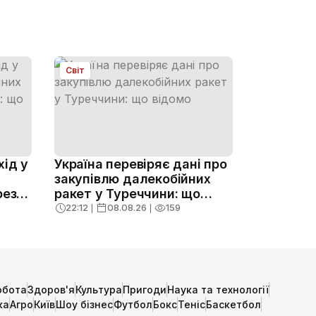
Світ
хід у
Україна перевіряє дані про
закупівлю далекобійних
рез
ракет у Туреччини: що
відомо
22:12
❘
08.08.26
❘
159
обота
Здоров'я
Культура
Пригоди
Наука та технології
ка
Агро
Київ
Шоу бізнес
Футбол
Бокс
Теніс
Баскетбол