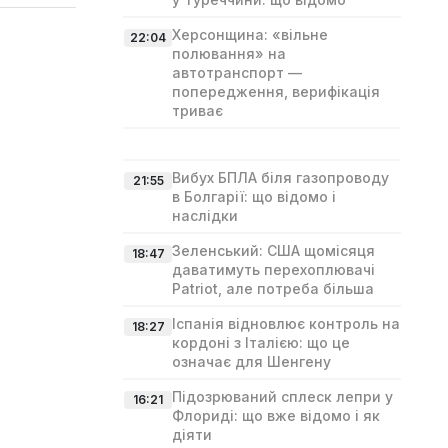
Херсонщина: «вільне
22:04
полювання» на
автотранспорт —
попередження, верифікація
триває
Вибух БПЛА біля газопроводу
21:55
в Болгарії: що відомо і
наслідки
Зеленський: США щомісяця
18:47
даватимуть перехоплювачі
Patriot, але потреба більша
Іспанія відновлює контроль на
18:27
кордоні з Італією: що це
означає для Шенгену
Підозрюваний сплеск лепри у
16:21
Флориді: що вже відомо і як
діяти