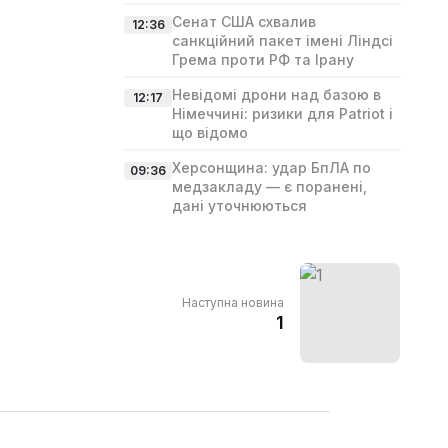
Сенат США схвалив
12:36
санкційний пакет імені Ліндсі
Гремa проти РФ та Ірану
Невідомі дрони над базою в
12:17
Німеччині: ризики для Patriot і
що відомо
Херсонщина: удар БпЛА по
09:36
медзакладу — є поранені,
дані уточнюються
Наступна новина
1