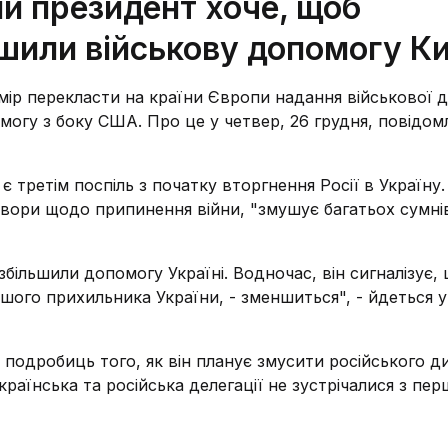
й президент хоче, щоб
ьшили військову допомогу К
р перекласти на країни Європи надання військової 
могу з боку США. Про це у четвер, 26 грудня, повідом
 третім поспіль з початку вторгнення Росії в Україну. 
вори щодо припинення війни, "змушує багатьох сумні
збільшили допомогу Україні. Водночас, він сигналізує,
ьшого прихильника України, - зменшиться", - йдеться у
 подробиць того, як він планує змусити російського д
країнська та російська делегації не зустрічалися з пе