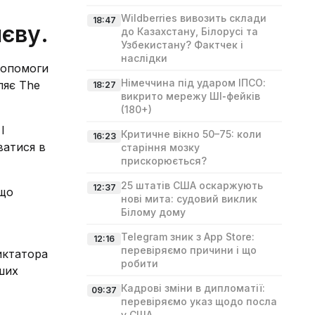
Wildberries вивозить склади
18:47
иєву.
до Казахстану, Білорусі та
Узбекистану? Фактчек і
наслідки
допомоги
Німеччина під ударом ІПСО:
ляє The
18:27
викрито мережу ШІ‑фейків
(180+)
І
Критичне вікно 50–75: коли
16:23
ватися в
старіння мозку
прискорюється?
25 штатів США оскаржують
12:37
 що
нові мита: судовий виклик
Білому дому
Telegram зник з App Store:
12:16
перевіряємо причини і що
иктатора
робити
рших
Кадрові зміни в дипломатії:
09:37
перевіряємо указ щодо посла
у США