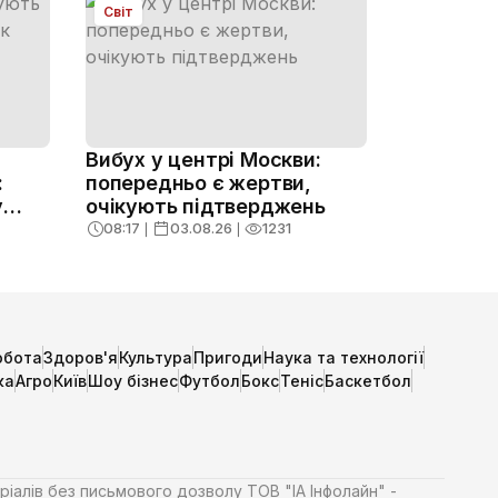
Світ
Вибух у центрі Москви:
:
попередньо є жертви,
у
очікують підтверджень
08:17
❘
03.08.26
❘
1231
обота
Здоров'я
Культура
Пригоди
Наука та технології
ка
Агро
Київ
Шоу бізнес
Футбол
Бокс
Теніс
Баскетбол
ріалів без письмового дозволу ТОВ "ІА Інфолайн" -