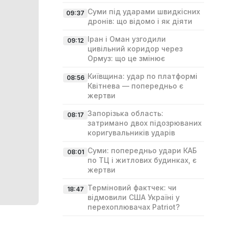
Суми під ударами швидкісних
09:37
дронів: що відомо і як діяти
Іран і Оман узгодили
09:12
цивільний коридор через
Ормуз: що це змінює
Київщина: удар по платформі
08:56
Квітнева — попередньо є
жертви
Запорізька область:
08:17
затримано двох підозрюваних
коригувальників ударів
Суми: попередньо удари КАБ
08:01
по ТЦ і житлових будинках, є
жертви
Терміновий фактчек: чи
18:47
відмовили США Україні у
перехоплювачах Patriot?