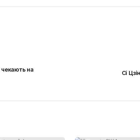
і чекають на
Сі Цзі