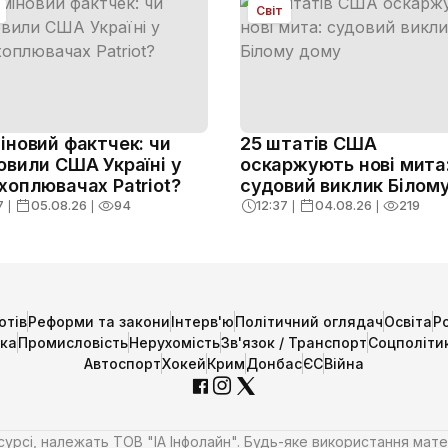
Світ
іновий фактчек: чи
25 штатів США
овили США Україні у
оскаржують нові мита
хоплювачах Patriot?
судовий виклик Білом
дому
7
❘
05.08.26
❘
94
12:37
❘
04.08.26
❘
219
отів
Реформи та закони
Інтерв'ю
Політичний оглядач
Освіта
Р
ика
Промисловість
Нерухомість
Зв'язок / Транспорт
Соцполіти
Автоспорт
Хокей
Крим
Донбас
ЄС
Війна
есурсі, належать ТОВ "ІА Інфолайн". Будь-яке використання мате