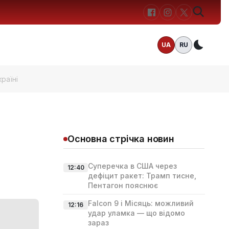
UA
RU
Темн
раїні
Основна стрічка новин
Суперечка в США через
12:40
дефіцит ракет: Трамп тисне,
Пентагон пояснює
Falcon 9 і Місяць: можливий
12:16
удар уламка — що відомо
зараз