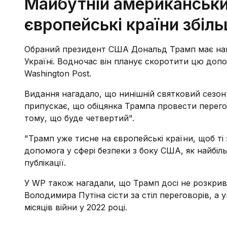
Майбутній американськи
європейські країни збіл
Обраний президент США Дональд Трамп має намі
Україні. Водночас він планує скоротити цю допо
Washington Post.
Видання нагадало, що нинішній святковий сезон є
припускає, що обіцянка Трампа провести перего
тому, що буде четвертий".
"Трамп уже тисне на європейські країни, щоб ті 
допомога у сфері безпеки з боку США, як найбіл
публікації.
У WP також нагадали, що Трамп досі не розкрив
Володимира Путіна сісти за стіл переговорів, а у
місяців війни у 2022 році.