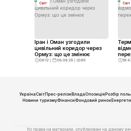
Світ
Світ
Іран і Оман узгодили
Терм
цивільний коридор через
відм
Ормуз: що це змінює
пере
09:12
❘
06.08.26
❘
85
18:4
Україна
Світ
Прес-релізи
Влада
Опозиція
Розбір поль
Новини туризму
Фінанси
Фондовий ринок
Енергет
Усі права на матеріали, опубліковані на даному р