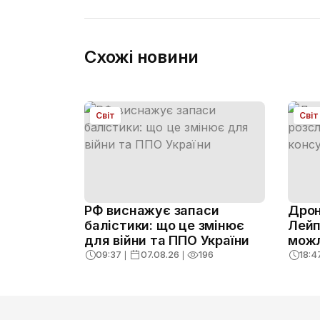
Схожі новини
Світ
Світ
РФ виснажує запаси
Дрон
балістики: що це змінює
Лейп
для війни та ППО України
можл
09:37
❘
07.08.26
❘
196
18:4