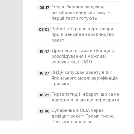
Freyja: Україна запускає
08:17
антибалістичну систему —
перші тести готують
Patriot в Україні: переговори
08:02
про ліцензійне виробництво
ракет
Дрон біля літака в Лейпцигу:
18:47
розслідування і можливі
консультації НАТО
КНДР запускає ракету в бік
18:27
Японського моря: верифікація
і ризики
Тирзепатид і інфаркт: що саме
16:22
доведено, а що ще перевірити
Суперечка в США через
12:40
дефіцит ракет: Трамп тисне,
Пентагон пояснює