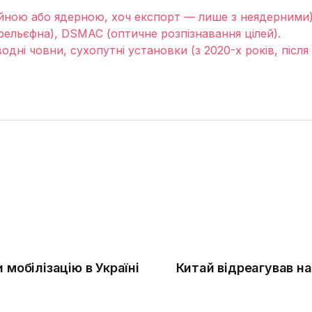
айною або ядерною, хоч експорт — лише з неядерними)
(рельєфна), DSMAC (оптичне розпізнавання цілей).
водні човни, сухопутні установки (з 2020-х років, післ
 мобілізацію в Україні
Китай відреагував н