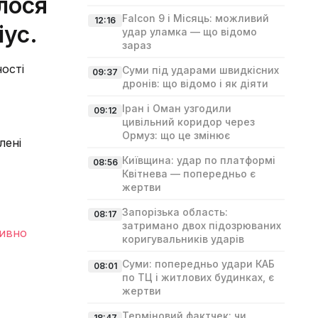
лося
Falcon 9 і Місяць: можливий
12:16
іус.
удар уламка — що відомо
зараз
ості
Суми під ударами швидкісних
09:37
дронів: що відомо і як діяти
Іран і Оман узгодили
09:12
цивільний коридор через
Ормуз: що це змінює
лені
Київщина: удар по платформі
08:56
Квітнева — попередньо є
жертви
Запорізька область:
08:17
затримано двох підозрюваних
тивно
коригувальників ударів
Суми: попередньо удари КАБ
08:01
по ТЦ і житлових будинках, є
жертви
Терміновий фактчек: чи
18:47