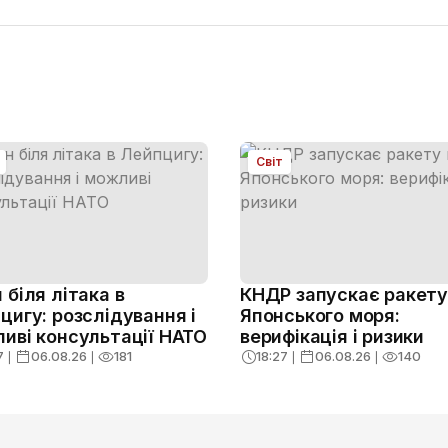
Світ
 біля літака в
КНДР запускає ракету 
цигу: розслідування і
Японського моря:
иві консультації НАТО
верифікація і ризики
7
❘
06.08.26
❘
181
18:27
❘
06.08.26
❘
140