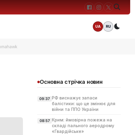
UA
RU
Темн
Tomahawk
Основна стрічка новин
РФ виснажує запаси
09:37
балістики: що це змінює для
війни та ППО України
Крим: ймовірна пожежа на
08:57
складі пального аеродрому
«Гвардійське»