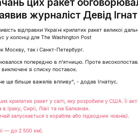
чань цих ракет обговорюва
аявив журналіст Девід Ігнат
ість відправки Україні крилатих ракет великої дальн
с у колонці для The Washington Post
к Москву, так і Санкт-Петербург.
рювалося попередню в п'ятницю. Проте високопостав
виключені зі списку поставок.
е ще більше важелів впливу", - додав Ігнатіус.
их крилатих ракет у світі, яку розробили у США. Її ак
 Іраку, Сирії, Лівії та на Балканах.
ичай запускається з кораблів або підводних човнів).
ії — до 2 500 км).