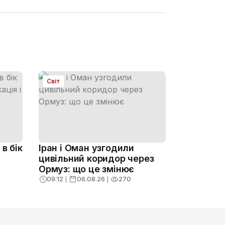
Світ
в бік
Іран і Оман узгодили
цивільний коридор через
Ормуз: що це змінює
09:12
❘
06.08.26
❘
270