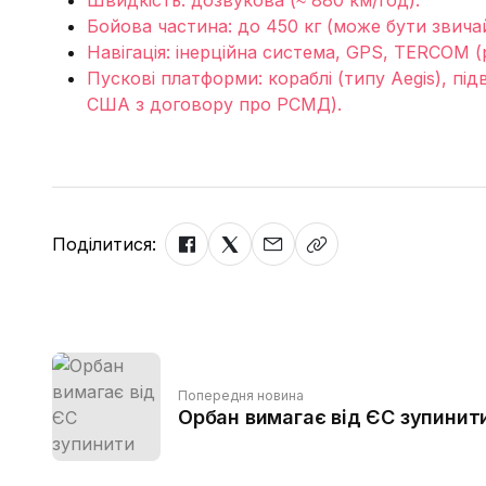
Швидкість: дозвукова (≈ 880 км/год).
Бойова частина: до 450 кг (може бути звич
Навігація: інерційна система, GPS, TERCOM 
Пускові платформи: кораблі (типу Aegis), під
США з договору про РСМД).
Поділитися:
Попередня новина
Орбан вимагає від ЄС зупинити