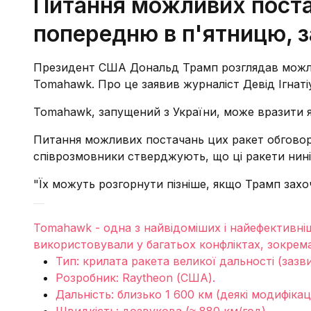
Питання можливих поста
попередню в п'ятницю, з
Президент США Дональд Трамп розглядав можлив
Tomahawk. Про це заявив журналіст Девід Ігнатіу
Tomahawk, запущений з України, може вразити я
Питання можливих постачань цих ракет обгово
співрозмовники стверджують, що ці ракети нині 
"Їх можуть розгорнути пізніше, якщо Трамп захоч
Tomahawk - одна з найвідоміших і найефективніш
використовували у багатьох конфліктах, зокрема в
Тип: крилата ракета великої дальності (зазв
Розробник: Raytheon (США).
Дальність: близько 1 600 км (деякі модифікац