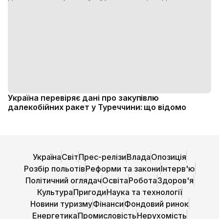
Україна перевіряє дані про закупівлю
далекобійних ракет у Туреччини: що відомо
Україна
Світ
Прес-релізи
Влада
Опозиція
Розбір польотів
Реформи та закони
Інтерв'ю
Політичний оглядач
Освіта
Робота
Здоров'я
Культура
Пригоди
Наука та технології
Новини туризму
Фінанси
Фондовий ринок
Енергетика
Промисловість
Нерухомість