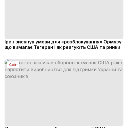
Іран висунув умови для «розблокування» Ормузу:
що вимагає Тегеран і як реагують США та ринки
Світ