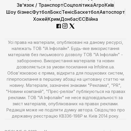
Зв'язок / Транспорт
Соцполітика
Агро
Київ
Шоу бізнес
Футбол
Бокс
Теніс
Баскетбол
Автоспорт
Хокей
Крим
Донбас
ЄС
Війна
Усі права на матеріали, опубліковані на даному ресурсі,
належать ТОВ "ІА Інфолайн". Будь-яке використання
матеріалів без письмового дозволу ТОВ "ІА Інфолайн" -
заборонено. Використання матеріалів та новин
дозволяється за умови посилання на Infoline.ua.
Обов'язковою є пряма, відкрита для пошукових систем,
гіперпосилання в першому абзаці на цитовану статтю чи
новину. Матеріали, зазначені знаками "Реклама", "PR",
"Новини компаній", "Прес-релізи" публікуються на правах
реклами. ТОВ "ІА Інфолайн" не несе відповідальності за
зміст матеріалів, опублікованих на правах реклами.
Редакція може не поділяти думку автора. Свідоцтво про
державну реєстрацію КВ336-198Р м. Київ 2014 року.