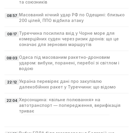
та союзників
Масований нічний удар РФ по Одещині: близько
08:57
200 цілей, ППО відбила атаку
Туреччина посилила вхід у Чорне море для
08:17
комерційних суден через ризик дронів: що це
означає для зернових маршрутів
Одеса під масованим ракетно‑дроновим
08:03
ударом: вибухи, поранені, перебої зі світлом і
водою
Україна перевіряє дані про закупівлю
22:12
далекобійних ракет у Туреччини: що відомо
Херсонщина: «вільне полювання» на
22:04
автотранспорт — попередження, верифікація
триває