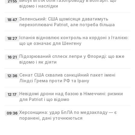
Вибух БПЛА біля газопроводу в Болгарії: що
21:55
відомо і наслідки
Зеленський: США щомісяця даватимуть
18:47
перехоплювачі Patriot, але потреба більша
Іспанія відновлює контроль на кордоні з Італією:
18:27
що це означає для Шенгену
Підозрюваний сплеск лепри у Флориді: що вже
16:21
відомо і як діяти
Сенат США схвалив санкційний пакет імені
12:36
Ліндсі Гремa проти РФ та Ірану
Невідомі дрони над базою в Німеччині: ризики
12:17
для Patriot і що відомо
Херсонщина: удар БпЛА по медзакладу — є
09:36
поранені, дані уточнюються