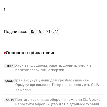
1
Поділитися:
Основна стрічка новин
Харків під ударом: ракети/дрони влучили в
11:17
багатоповерхівки, є жертви
Іран висунув умови для «розблокування»
09:37
Ормузу: що вимагає Тегеран і як реагують США
та ринки
Пентагон закликав оборонні компанії США різко
09:13
наростити виробництво для підтримки України