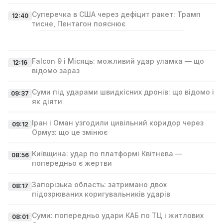
Суперечка в США через дефіцит ракет: Трамп
12:40
тисне, Пентагон пояснює
Falcon 9 і Місяць: можливий удар уламка — що
12:16
відомо зараз
Суми під ударами швидкісних дронів: що відомо і
09:37
як діяти
Іран і Оман узгодили цивільний коридор через
09:12
Ормуз: що це змінює
Київщина: удар по платформі Квітнева —
08:56
попередньо є жертви
Запорізька область: затримано двох
08:17
підозрюваних коригувальників ударів
Суми: попередньо удари КАБ по ТЦ і житлових
08:01