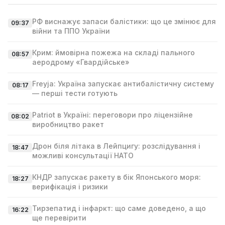
РФ виснажує запаси балістики: що це змінює для
09:37
війни та ППО України
Крим: ймовірна пожежа на складі пального
08:57
аеродрому «Гвардійське»
Freyja: Україна запускає антибалістичну систему
08:17
— перші тести готують
Patriot в Україні: переговори про ліцензійне
08:02
виробництво ракет
Дрон біля літака в Лейпцигу: розслідування і
18:47
можливі консультації НАТО
КНДР запускає ракету в бік Японського моря:
18:27
верифікація і ризики
Тирзепатид і інфаркт: що саме доведено, а що
16:22
ще перевірити