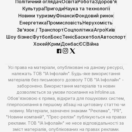
Політичний оглядач
Освіта
Робота
Здоров'я
Культура
Пригоди
Наука та технології
Новини туризму
Фінанси
Фондовий ринок
Енергетика
Промисловість
Нерухомість
Зв'язок / Транспорт
Соцполітика
Агро
Київ
Шоу бізнес
Футбол
Бокс
Теніс
Баскетбол
Автоспорт
Хокей
Крим
Донбас
ЄС
Війна
Усі права на матеріали, опубліковані на даному ресурсі,
належать ТОВ "ІА Інфолайн". Будь-яке використання
матеріалів без письмового дозволу ТОВ "ІА Інфолайн" -
заборонено. Використання матеріалів та новин
дозволяється за умови посилання на Infoline.ua.
Обов'язковою є пряма, відкрита для пошукових систем,
гіперпосилання в першому абзаці на цитовану статтю чи
новину. Матеріали, зазначені знаками "Реклама", "PR",
"Новини компаній", "Прес-релізи" публікуються на правах
реклами. ТОВ "ІА Інфолайн" не несе відповідальності за
зміст матеріалів, опублікованих на правах реклами.