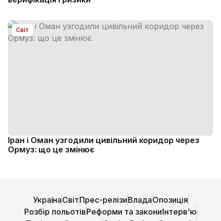
Світ
Іран і Оман узгодили цивільний коридор через
Ормуз: що це змінює
Україна
Світ
Прес-релізи
Влада
Опозиція
Розбір польотів
Реформи та закони
Інтерв'ю