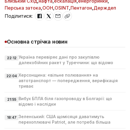
Близький Схід
,
нафта
,
ескалація
,
енергоринки
,
Перська затока
,
ООН
,
OSINT
,
Пентагон
,
Держдеп
Поділитися:
Основна стрічка новин
Україна перевіряє дані про закупівлю
22:12
далекобійних ракет у Туреччини: що відомо
Херсонщина: «вільне полювання» на
22:04
автотранспорт — попередження, верифікація
триває
Вибух БПЛА біля газопроводу в Болгарії: що
21:55
відомо і наслідки
Зеленський: США щомісяця даватимуть
18:47
перехоплювачі Patriot, але потреба більша