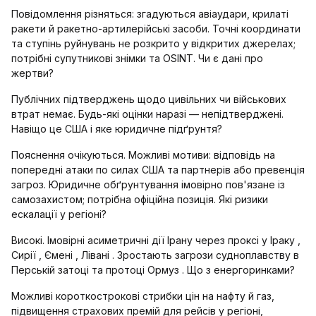
Повідомлення різняться: згадуються авіаудари, крилаті
ракети й ракетно-артилерійські засоби. Точні координати
та ступінь руйнувань не розкрито у відкритих джерелах;
потрібні супутникові знімки та OSINT. Чи є дані про
жертви?
Публічних підтверджень щодо цивільних чи військових
втрат немає. Будь-які оцінки наразі — непідтверджені.
Навіщо це США і яке юридичне підґрунтя?
Пояснення очікуються. Можливі мотиви: відповідь на
попередні атаки по силах США та партнерів або превенція
загроз. Юридичне обґрунтування імовірно пов'язане із
самозахистом; потрібна офіційна позиція. Які ризики
ескалації у регіоні?
Високі. Імовірні асиметричні дії Ірану через проксі у Іраку ,
Сирії , Ємені , Лівані . Зростають загрози судноплавству в
Перській затоці та протоці Ормуз . Що з енергоринками?
Можливі короткострокові стрибки цін на нафту й газ,
підвищення страхових премій для рейсів у регіоні,