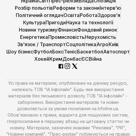
Україна
Світ
Прес-релізи
Влада
Опозиція
Розбір польотів
Реформи та закони
Інтерв'ю
Політичний оглядач
Освіта
Робота
Здоров'я
Культура
Пригоди
Наука та технології
Новини туризму
Фінанси
Фондовий ринок
Енергетика
Промисловість
Нерухомість
Зв'язок / Транспорт
Соцполітика
Агро
Київ
Шоу бізнес
Футбол
Бокс
Теніс
Баскетбол
Автоспорт
Хокей
Крим
Донбас
ЄС
Війна
Усі права на матеріали, опубліковані на даному ресурсі,
належать ТОВ "ІА Інфолайн". Будь-яке використання
матеріалів без письмового дозволу ТОВ "ІА Інфолайн" -
заборонено. Використання матеріалів та новин
дозволяється за умови посилання на Infoline.ua.
Обов'язковою є пряма, відкрита для пошукових систем,
гіперпосилання в першому абзаці на цитовану статтю чи
новину. Матеріали, зазначені знаками "Реклама", "PR",
"Новини компаній", "Прес-релізи" публікуються на правах