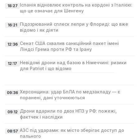
Іспанія відновлює контроль на кордоні з Італією:
18:27
що це означає для Шенгену
Підозрюваний сплеск лепри у Флориді: що вже
16:21
відомо і як діяти
Сенат США схвалив санкційний пакет імені
12:36
Ліндсі Гремa проти РФ та Ірану
Невідомі дрони над базою в Німеччині: ризики
12:17
для Patriot і що відомо
Херсонщина: удар БпЛА по медзакладу — є
09:36
поранені, дані уточнюються
Дрони вдарили по двох НПЗ у РФ: пожежі,
09:12
фактчек і наслідки
АЗС під ударами: як місто зберігає доступ до
08:57
пального