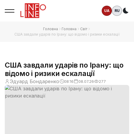
UA
RU
Те
Головна
Головна
Світ
США завдали ударів по Ірану: що відомо і ризики ескалації
США завдали ударів по Ірану: що
відомо і ризики ескалації
Эдуард Бондаренко
08:16
08.07.26
277