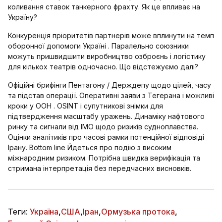
коливання ставок танкерного фрахту. Як це впливає на
Україну?
Конкуренція пріоритетів партнерів може вплинути на темп
оборонної допомоги Україні . Паралельно союзники
можуть пришвидшити виробництво озброєнь і логістику
для кількох театрів одночасно. Що відстежуємо далі?
Офіційні брифінги Пентагону / Держдепу щодо цілей, часу
та підстав операції. Оперативні заяви з Тегерана і можливі
кроки у ООН . OSINT і супутникові знімки для
підтвердження масштабу уражень. Динаміку нафтового
ринку та сигнали від IMO щодо ризиків судноплавства.
Оцінки аналітиків про часові рамки потенційної відповіді
Ірану. Bottom line Йдеться про подію з високим
міжнародним ризиком. Потрібна швидка верифікація та
стримана інтерпретація без передчасних висновків.
Теги:
Україна
,
США
,
Іран
,
Ормузька протока
,