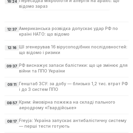
Пересадка мікробіоти й алергія на арахіс: що
16:24
відомо зараз
Американська розвідка допускає удар РФ по
12:37
країні НАТО: що відомо
ШІ згенерував 16 вірусоподібних послідовностей:
12:16
що відомо і ризики
РФ виснажує запаси балістики: що це змінює для
09:37
війни та ППО України
Генштаб ЗСУ: за добу — близько 1,2 тис. втрат РФ
09:11
і до 3 систем ППО
Крим: ймовірна пожежа на складі пального
08:57
аеродрому «Гвардійське»
Freyja: Україна запускає антибалістичну систему
08:17
— перші тести готують