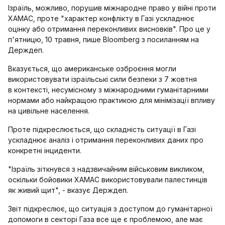
Ізраїль, можливо, порушив міжнародне право у війні проти
ХАМАС, проте "характер конфлікту в Газі ускладнює
оцінку або отримання переконливих висновків". Про це у
п'ятницю, 10 травня, пише Bloomberg з посиланням на
Держдеп.
Вказується, що американське озброєння могли
використовувати ізраїльські сили безпеки з 7 жовтня
в контексті, несумісному з міжнародними гуманітарними
нормами або найкращою практикою для мінімізації впливу
на цивільне населення.
Проте підкреслюється, що складність ситуації в Газі
ускладнює аналіз і отримання переконливих даних про
конкретні інциденти.
"Ізраїль зіткнувся з надзвичайним військовим викликом,
оскільки бойовики ХАМАС використовували палестинців
як живий щит", - вказує Держдеп.
Звіт підкреслює, що ситуація з доступом до гуманітарної
допомоги в секторі Газа все ще є проблемою, але має