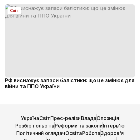
Світ
РФ виснажує запаси балістики: що це змінює для
війни та ППО України
Україна
Світ
Прес-релізи
Влада
Опозиція
Розбір польотів
Реформи та закони
Інтерв'ю
Політичний оглядач
Освіта
Робота
Здоров'я