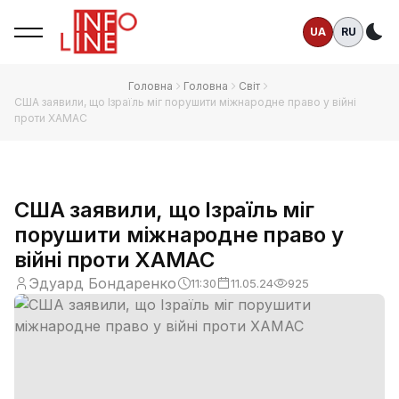
UA
RU
Те
Головна
Головна
Світ
США заявили, що Ізраїль міг порушити міжнародне право у війні
проти ХАМАС
США заявили, що Ізраїль міг
порушити міжнародне право у
війні проти ХАМАС
Эдуард Бондаренко
11:30
11.05.24
925