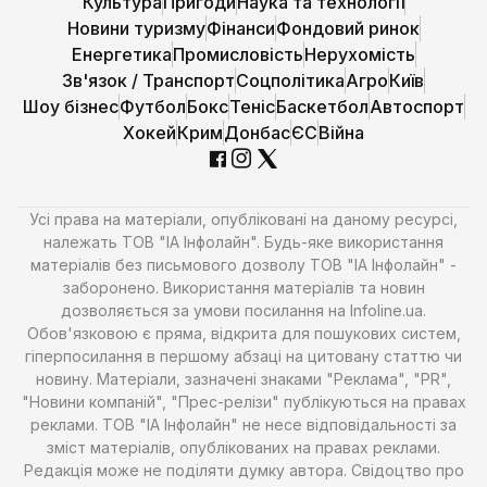
Культура
Пригоди
Наука та технології
Новини туризму
Фінанси
Фондовий ринок
Енергетика
Промисловість
Нерухомість
Зв'язок / Транспорт
Соцполітика
Агро
Київ
Шоу бізнес
Футбол
Бокс
Теніс
Баскетбол
Автоспорт
Хокей
Крим
Донбас
ЄС
Війна
Усі права на матеріали, опубліковані на даному ресурсі,
належать ТОВ "ІА Інфолайн". Будь-яке використання
матеріалів без письмового дозволу ТОВ "ІА Інфолайн" -
заборонено. Використання матеріалів та новин
дозволяється за умови посилання на Infoline.ua.
Обов'язковою є пряма, відкрита для пошукових систем,
гіперпосилання в першому абзаці на цитовану статтю чи
новину. Матеріали, зазначені знаками "Реклама", "PR",
"Новини компаній", "Прес-релізи" публікуються на правах
реклами. ТОВ "ІА Інфолайн" не несе відповідальності за
зміст матеріалів, опублікованих на правах реклами.
Редакція може не поділяти думку автора. Свідоцтво про