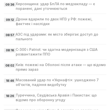
Херсонщина: удар БпЛА по медзакладу — є
09:36
поранені, дані уточнюються
Дрони вдарили по двох НПЗ у РФ: пожежі,
09:12
фактчек і наслідки
АЗС під ударами: як місто зберігає доступ до
08:57
пального
С‑300 і Patriot: чи здатна модернізація з США
08:16
розвантажити ППО
Київ: пожежі на Оболоні після атаки — що відомо
08:02
прямо зараз
Масований удар по «Укрнафті»: ушкоджено 7
18:46
об’єктів, падіння видобутку
Туреччина, Саудівська Аравія і Пакистан: що
18:26
відомо про оборонну угоду