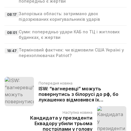
попередньо є жертви
Запорізька область: затримано двох
08:17
підозрюваних коригувальників ударів
Суми: попередньо удари КАБ по ТЦ і житлових
08:01
будинках, є жертви
Терміновий фактчек: чи відмовили США Україні у
18:47
перехоплювачах Patriot?
Попередня новина
ISW: “вагнеревці” можуть
повернутись з білорусі до рф, бо
лукашенко відмовився їх
фінансувати
Наступна новина
Кандидата у президенти
Еквадору убили трьома
пострілами у голову