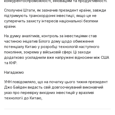
конкурентоспроможності, інноваціям та продуктивності.
Сполучені Штати, як зазначив президент країни, завжди
підтримують транскордонні інвестиції, якщо це не
суперечить захисту інтересів національної безпеки
країни.
На думку аналітиків, контроль за інвестиціями став
частиною ініціатив Білого дому щодо обмеження
потенціалу Китаю у розробці технологій наступного
покоління, зокрема у військовій сфері. Ці заходи
додатково ускладнили вже напружені відносини між США
та КНР.
Нагадаємо
УНН повідомляло, що на початку цього тижня президент
Джо Байден видасть свій довгоочікуваний виконавчий
указ про перевірку вихідних інвестицій у вразливі
технології до Китаю,