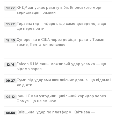
КНДР запускає ракету в бік Японського моря:
18:27
верифікація і ризики
Тирзепатид і інфаркт: що саме доведено, а що
16:22
ще перевірити
Суперечка в США через дефіцит ракет: Трамп
12:40
тисне, Пентагон пояснює
Falcon 9 і Місяць: можливий удар уламка — що
12:16
відомо зараз
Суми під ударами швидкісних дронів: що відомо і
09:37
як діяти
Іран і Оман узгодили цивільний коридор через
09:12
Ормуз: що це змінює
Київщина: удар по платформі Квітнева —
08:56