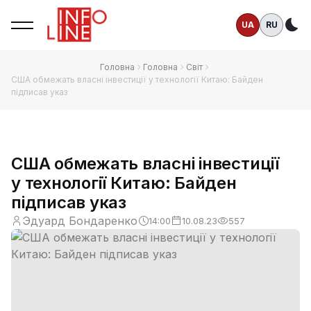
UA
RU
Те
Головна
Головна
Світ
США обмежать власні інвестиції у технології Китаю: Байден
підписав указ
США обмежать власні інвестиції
у технології Китаю: Байден
підписав указ
Эдуард Бондаренко
14:00
10.08.23
557