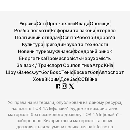
Україна
Світ
Прес-релізи
Влада
Опозиція
Розбір польотів
Реформи та закони
Інтерв'ю
Політичний оглядач
Освіта
Робота
Здоров'я
Культура
Пригоди
Наука та технології
Новини туризму
Фінанси
Фондовий ринок
Енергетика
Промисловість
Нерухомість
Зв'язок / Транспорт
Соцполітика
Агро
Київ
Шоу бізнес
Футбол
Бокс
Теніс
Баскетбол
Автоспорт
Хокей
Крим
Донбас
ЄС
Війна
Усі права на матеріали, опубліковані на даному ресурсі,
належать ТОВ "ІА Інфолайн". Будь-яке використання
матеріалів без письмового дозволу ТОВ "ІА Інфолайн" -
заборонено. Використання матеріалів та новин
дозволяється за умови посилання на Infoline.ua.