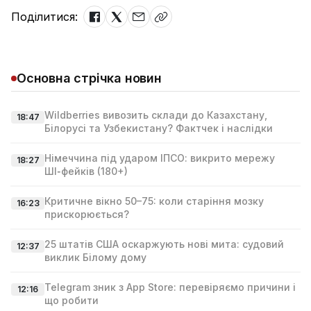
Поділитися:
Основна стрічка новин
Wildberries вивозить склади до Казахстану,
18:47
Білорусі та Узбекистану? Фактчек і наслідки
Німеччина під ударом ІПСО: викрито мережу
18:27
ШІ‑фейків (180+)
Критичне вікно 50–75: коли старіння мозку
16:23
прискорюється?
25 штатів США оскаржують нові мита: судовий
12:37
виклик Білому дому
Telegram зник з App Store: перевіряємо причини і
12:16
що робити