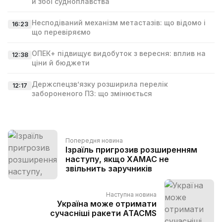
й збої судноплавства
Несподіваний механізм метастазів: що відомо і
16:23
що перевіряємо
ОПЕК+ підвищує видобуток з вересня: вплив на
12:38
ціни й бюджети
Держспецзв’язку розширила перелік
12:17
забороненого ПЗ: що змінюється
Попередня новина
Ізраїль пригрозив розширенням
наступу, якщо ХАМАС не
звільнить заручників
Наступна новина
Україна може отримати
сучасніші ракети ATACMS