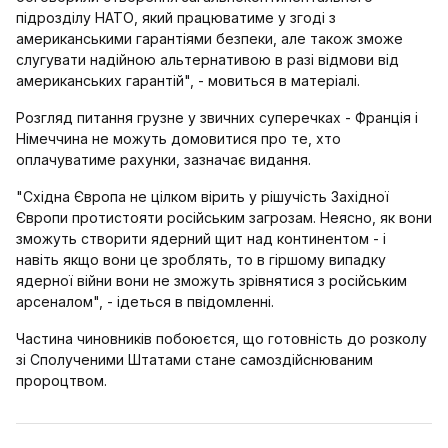
підрозділу НАТО, який працюватиме у згоді з
американськими гарантіями безпеки, але також зможе
слугувати надійною альтернативою в разі відмови від
американських гарантій", - мовиться в матеріалі.
Розгляд питання грузне у звичних суперечках - Франція і
Німеччина не можуть домовитися про те, хто
оплачуватиме рахунки, зазначає видання.
"Східна Європа не цілком вірить у рішучість Західної
Європи протистояти російським загрозам. Неясно, як вони
зможуть створити ядерний щит над континентом - і
навіть якщо вони це зроблять, то в гіршому випадку
ядерної війни вони не зможуть зрівнятися з російським
арсеналом", - ідеться в пвідомленні.
Частина чиновників побоюєтся, що готовність до розколу
зі Сполученими Штатами стане самоздійснюваним
пророцтвом.