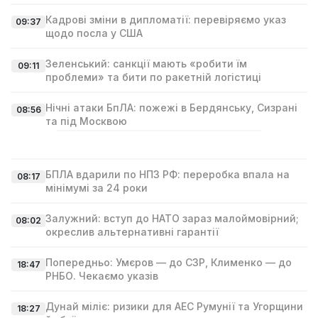
Кадрові зміни в дипломатії: перевіряємо указ
09:37
щодо посла у США
Зеленський: санкції мають «робити їм
09:11
проблеми» та бити по ракетній логістиці
Нічні атаки БпЛА: пожежі в Бердянську, Сизрані
08:56
та під Москвою
БПЛА вдарили по НПЗ РФ: переробка впала на
08:17
мінімумі за 24 роки
Залужний: вступ до НАТО зараз малоймовірний;
08:02
окреслив альтернативні гарантії
Попередньо: Умєров — до СЗР, Клименко — до
18:47
РНБО. Чекаємо указів
Дунай міліє: ризики для АЕС Румунії та Угорщини
18:27