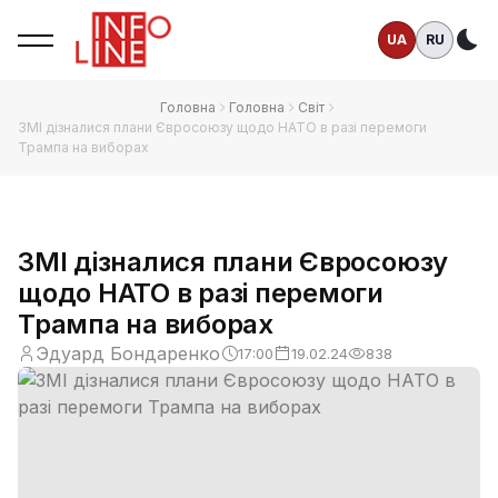
UA
RU
Те
Головна
Головна
Світ
ЗМІ дізналися плани Євросоюзу щодо НАТО в разі перемоги
Трампа на виборах
ЗМІ дізналися плани Євросоюзу
щодо НАТО в разі перемоги
Трампа на виборах
Эдуард Бондаренко
17:00
19.02.24
838