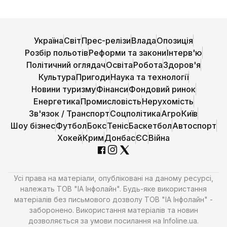
Україна
Світ
Прес-релізи
Влада
Опозиція
Розбір польотів
Реформи та закони
Інтерв'ю
Політичний оглядач
Освіта
Робота
Здоров'я
Культура
Пригоди
Наука та технології
Новини туризму
Фінанси
Фондовий ринок
Енергетика
Промисловість
Нерухомість
Зв'язок / Транспорт
Соцполітика
Агро
Київ
Шоу бізнес
Футбол
Бокс
Теніс
Баскетбол
Автоспорт
Хокей
Крим
Донбас
ЄС
Війна
Усі права на матеріали, опубліковані на даному ресурсі,
належать ТОВ "ІА Інфолайн". Будь-яке використання
матеріалів без письмового дозволу ТОВ "ІА Інфолайн" -
заборонено. Використання матеріалів та новин
дозволяється за умови посилання на Infoline.ua.