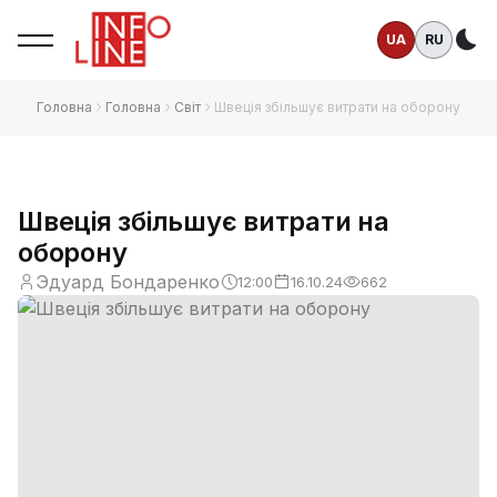
UA
RU
Те
Головна
Головна
Світ
Швеція збільшує витрати на оборону
Швеція збільшує витрати на
оборону
Эдуард Бондаренко
12:00
16.10.24
662