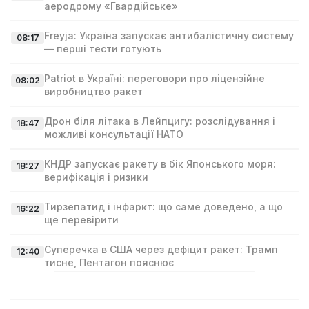
аеродрому «Гвардійське»
Freyja: Україна запускає антибалістичну систему
08:17
— перші тести готують
Patriot в Україні: переговори про ліцензійне
08:02
виробництво ракет
Дрон біля літака в Лейпцигу: розслідування і
18:47
можливі консультації НАТО
КНДР запускає ракету в бік Японського моря:
18:27
верифікація і ризики
Тирзепатид і інфаркт: що саме доведено, а що
16:22
ще перевірити
Суперечка в США через дефіцит ракет: Трамп
12:40
тисне, Пентагон пояснює