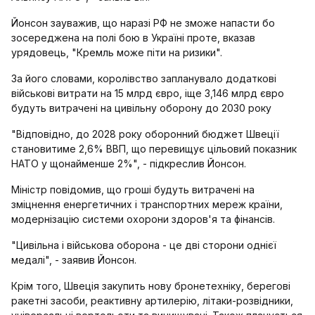
Йонсон зауважив, що наразі РФ не зможе напасти бо
зосереджена на полі бою в Україні проте, вказав
урядовець, "Кремль може піти на ризики".
За його словами, королівство запланувало додаткові
військові витрати на 15 млрд євро, іще 3,146 млрд євро
будуть витрачені на цивільну оборону до 2030 року
"Відповідно, до 2028 року оборонний бюджет Швеції
становитиме 2,6% ВВП, що перевищує цільовий показник
НАТО у щонайменше 2%", - підкреслив Йонсон.
Міністр повідомив, що гроші будуть витрачені на
зміцнення енергетичних і транспортних мереж країни,
модернізацію системи охорони здоров'я та фінансів.
"Цивільна і військова оборона - це дві сторони однієї
медалі", - заявив Йонсон.
Крім того, Швеція закупить нову бронетехніку, берегові
ракетні засоби, реактивну артилерію, літаки-розвідники,