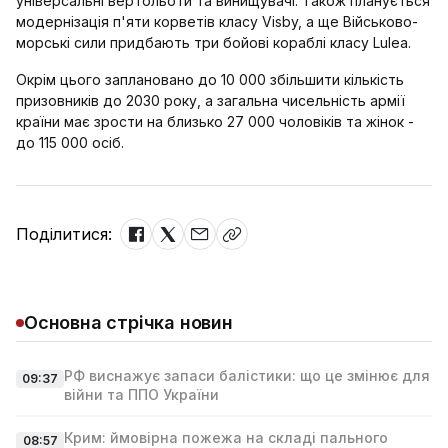
універсальні вертольоти та винищувачі. Також планується
модернізація п'яти корветів класу Visby, а ще Військово-
морські сили придбають три бойові кораблі класу Lulea.
Окрім цього заплановано до 10 000 збільшити кількість
призовників до 2030 року, а загальна чисельність армії
країни має зрости на близько 27 000 чоловіків та жінок -
до 115 000 осіб.
Поділитися:
Основна стрічка новин
РФ виснажує запаси балістики: що це змінює для
09:37
війни та ППО України
Крим: ймовірна пожежа на складі пального
08:57