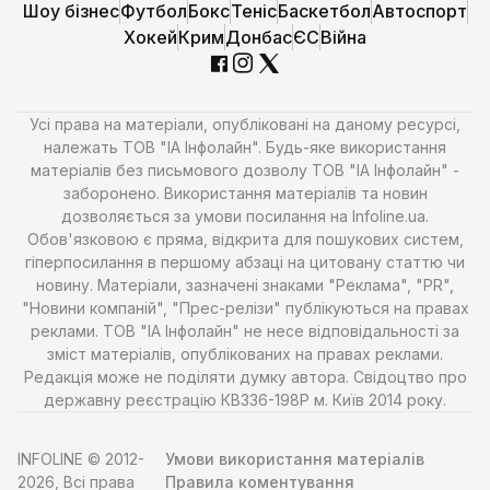
Шоу бізнес
Футбол
Бокс
Теніс
Баскетбол
Автоспорт
Хокей
Крим
Донбас
ЄС
Війна
Усі права на матеріали, опубліковані на даному ресурсі,
належать ТОВ "ІА Інфолайн". Будь-яке використання
матеріалів без письмового дозволу ТОВ "ІА Інфолайн" -
заборонено. Використання матеріалів та новин
дозволяється за умови посилання на Infoline.ua.
Обов'язковою є пряма, відкрита для пошукових систем,
гіперпосилання в першому абзаці на цитовану статтю чи
новину. Матеріали, зазначені знаками "Реклама", "PR",
"Новини компаній", "Прес-релізи" публікуються на правах
реклами. ТОВ "ІА Інфолайн" не несе відповідальності за
зміст матеріалів, опублікованих на правах реклами.
Редакція може не поділяти думку автора. Свідоцтво про
державну реєстрацію КВ336-198Р м. Київ 2014 року.
INFOLINE © 2012-
Умови використання матеріалів
2026, Всі права
Правила коментування