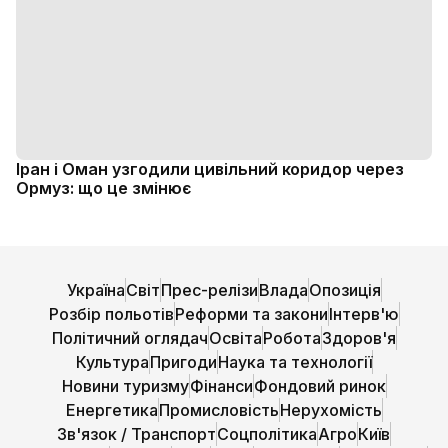
Іран і Оман узгодили цивільний коридор через
Ормуз: що це змінює
Україна
Світ
Прес-релізи
Влада
Опозиція
Розбір польотів
Реформи та закони
Інтерв'ю
Політичний оглядач
Освіта
Робота
Здоров'я
Культура
Пригоди
Наука та технології
Новини туризму
Фінанси
Фондовий ринок
Енергетика
Промисловість
Нерухомість
Зв'язок / Транспорт
Соцполітика
Агро
Київ