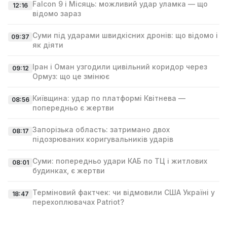
Falcon 9 і Місяць: можливий удар уламка — що
12:16
відомо зараз
Суми під ударами швидкісних дронів: що відомо і
09:37
як діяти
Іран і Оман узгодили цивільний коридор через
09:12
Ормуз: що це змінює
Київщина: удар по платформі Квітнева —
08:56
попередньо є жертви
Запорізька область: затримано двох
08:17
підозрюваних коригувальників ударів
Суми: попередньо удари КАБ по ТЦ і житлових
08:01
будинках, є жертви
Терміновий фактчек: чи відмовили США Україні у
18:47
перехоплювачах Patriot?