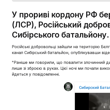
У прориві кордону РФ бе
(ЛСР), Російський добро
Сибірського батальйону.
Російські добровольці зайшли на територію Бєлг
канал Сибірський батальйон, опублікувавши віде
"Раніше ми говорили, що повалити злочинний д
лише зі зброєю в руках. Цієї ночі ми почали вико
йдеться у повідомленні.