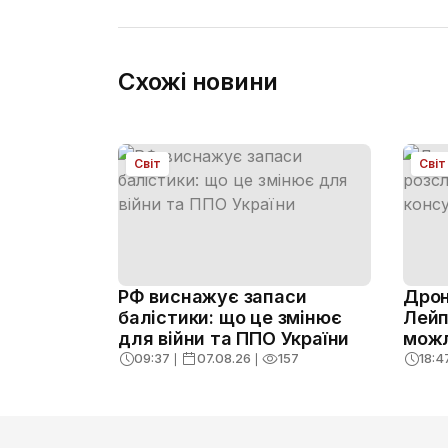
Схожі новини
Світ
Світ
РФ виснажує запаси
Дрон
балістики: що це змінює
Лейп
для війни та ППО України
можл
09:37
❘
07.08.26
❘
157
18:4