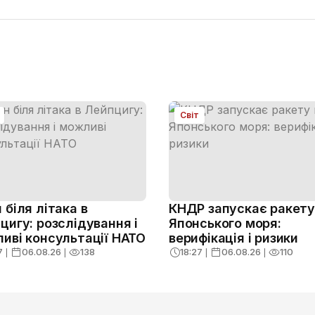
Світ
 біля літака в
КНДР запускає ракету 
цигу: розслідування і
Японського моря:
иві консультації НАТО
верифікація і ризики
7
❘
06.08.26
❘
138
18:27
❘
06.08.26
❘
110