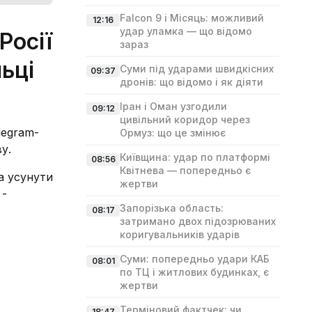
Falcon 9 і Місяць: можливий
12:16
удар уламка — що відомо
Росії
зараз
ьці
Суми під ударами швидкісних
09:37
дронів: що відомо і як діяти
Іран і Оман узгодили
09:12
цивільний коридор через
legram-
Ормуз: що це змінює
у.
Київщина: удар по платформі
08:56
Квітнева — попередньо є
а усунути
жертви
 -
Запорізька область:
08:17
затримано двох підозрюваних
коригувальників ударів
Суми: попередньо удари КАБ
08:01
по ТЦ і житлових будинках, є
жертви
Терміновий фактчек: чи
18:47