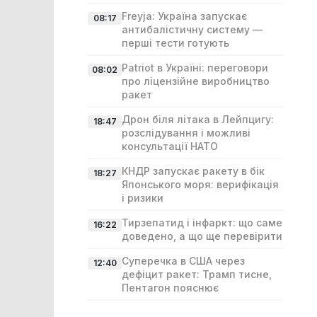
Freyja: Україна запускає
08:17
антибалістичну систему —
перші тести готують
Patriot в Україні: переговори
08:02
про ліцензійне виробництво
ракет
Дрон біля літака в Лейпцигу:
18:47
розслідування і можливі
консультації НАТО
КНДР запускає ракету в бік
18:27
Японського моря: верифікація
і ризики
Тирзепатид і інфаркт: що саме
16:22
доведено, а що ще перевірити
Суперечка в США через
12:40
дефіцит ракет: Трамп тисне,
Пентагон пояснює