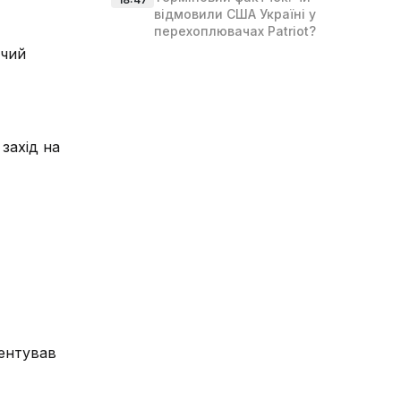
відмовили США Україні у
перехоплювачах Patriot?
ьчий
захід на
ментував