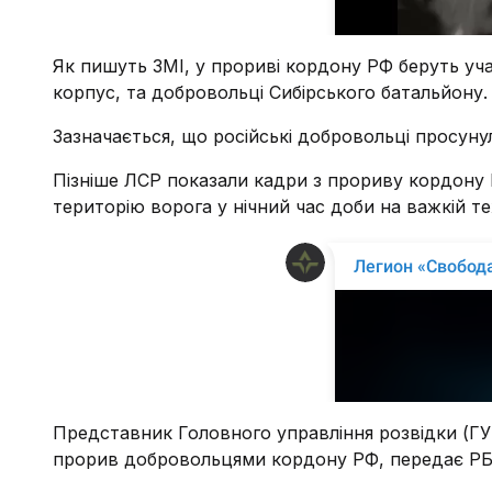
Як пишуть ЗМІ, у прориві кордону РФ беруть уча
корпус, та добровольці Сибірського батальйону.
Зазначається, що російські добровольці просун
Пізніше ЛСР показали кадри з прориву кордону Р
територію ворога у нічний час доби на важкій тех
Представник Головного управління розвідки (Г
прорив добровольцями кордону РФ, передає РБ