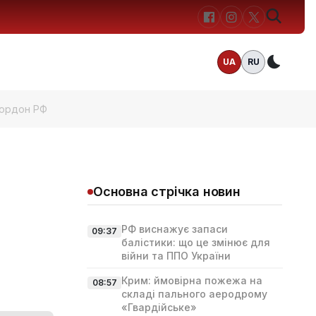
UA
RU
Темн
кордон РФ
Основна стрічка новин
РФ виснажує запаси
09:37
балістики: що це змінює для
війни та ППО України
Крим: ймовірна пожежа на
08:57
складі пального аеродрому
«Гвардійське»