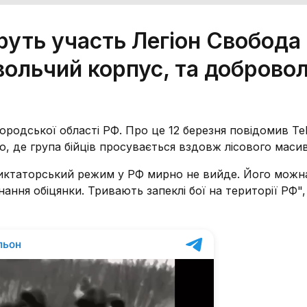
руть участь Легіон Свобода 
вольчий корпус, та добровол
ородської області РФ. Про це 12 березня повідомив Te
о, де група бійців просувається вздовж лісового масив
иктаторський режим у РФ мирно не вийде. Його можн
нання обіцянки. Тривають запеклі бої на території РФ",