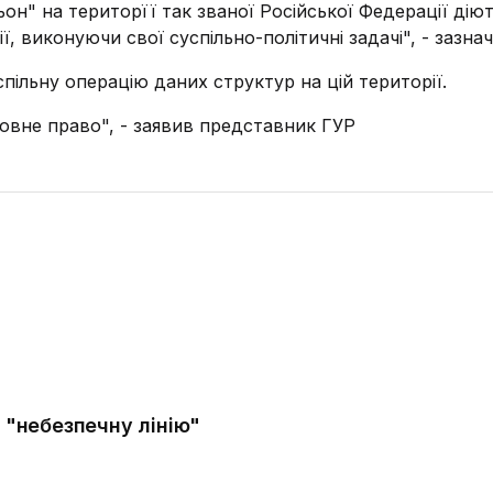
ьон" на територїї так званої Російської Федерації дію
ї, виконуючи свої суспільно-політичні задачі", - зазнач
пільну операцію даних структур на цій території.
овне право", - заявив представник ГУР
в "небезпечну лінію"