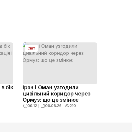
Світ
в бік
Іран і Оман узгодили
цивільний коридор через
Ормуз: що це змінює
09:12
❘
06.08.26
❘
210