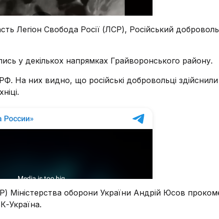
сть Легіон Свобода Росії (ЛСР), Російський добровол
улись у декількох напрямках Грайворонського району.
Ф. На них видно, що російські добровольці здійснили 
ніці.
УР) Міністерства оборони України Андрій Юсов проко
К-Україна.