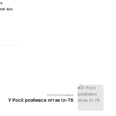
ть
ив він.
Наступна новина
У Росії розбився літак Іл-76