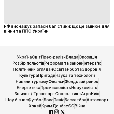
РФ виснажує запаси балістики: що це змінює для
війни та ППО України
Україна
Світ
Прес-релізи
Влада
Опозиція
Розбір польотів
Реформи та закони
Інтерв'ю
Політичний оглядач
Освіта
Робота
Здоров'я
Культура
Пригоди
Наука та технології
Новини туризму
Фінанси
Фондовий ринок
Енергетика
Промисловість
Нерухомість
Зв'язок / Транспорт
Соцполітика
Агро
Київ
Шоу бізнес
Футбол
Бокс
Теніс
Баскетбол
Автоспорт
Хокей
Крим
Донбас
ЄС
Війна