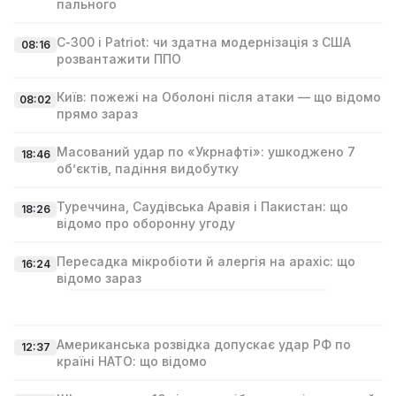
пального
С‑300 і Patriot: чи здатна модернізація з США
08:16
розвантажити ППО
Київ: пожежі на Оболоні після атаки — що відомо
08:02
прямо зараз
Масований удар по «Укрнафті»: ушкоджено 7
18:46
об’єктів, падіння видобутку
Туреччина, Саудівська Аравія і Пакистан: що
18:26
відомо про оборонну угоду
Пересадка мікробіоти й алергія на арахіс: що
16:24
відомо зараз
Американська розвідка допускає удар РФ по
12:37
країні НАТО: що відомо