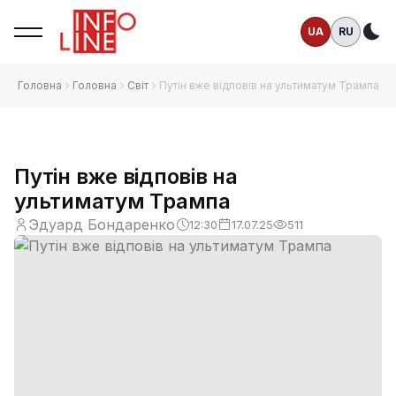
UA
RU
Те
Головна
Головна
Світ
Путін вже відповів на ультиматум Трампа
Путін вже відповів на
ультиматум Трампа
Эдуард Бондаренко
12:30
17.07.25
511