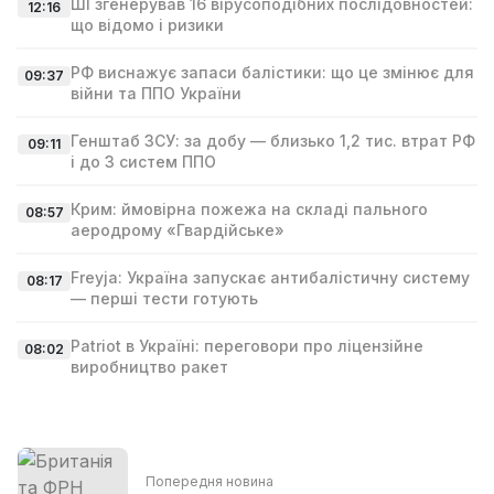
ШІ згенерував 16 вірусоподібних послідовностей:
12:16
що відомо і ризики
РФ виснажує запаси балістики: що це змінює для
09:37
війни та ППО України
Генштаб ЗСУ: за добу — близько 1,2 тис. втрат РФ
09:11
і до 3 систем ППО
Крим: ймовірна пожежа на складі пального
08:57
аеродрому «Гвардійське»
Freyja: Україна запускає антибалістичну систему
08:17
— перші тести готують
Patriot в Україні: переговори про ліцензійне
08:02
виробництво ракет
Попередня новина