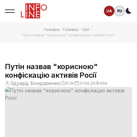
UA
RU
Те
Головна
Головна
Світ
Путін назвав "корисною" конфіскацію активів Росії
Путін назвав "корисною"
конфіскацію активів Росії
Эдуард Бондаренко
11:30
27.06.25
456