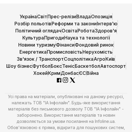
Україна
Світ
Прес-релізи
Влада
Опозиція
Розбір польотів
Реформи та закони
Інтерв'ю
Політичний оглядач
Освіта
Робота
Здоров'я
Культура
Пригоди
Наука та технології
Новини туризму
Фінанси
Фондовий ринок
Енергетика
Промисловість
Нерухомість
Зв'язок / Транспорт
Соцполітика
Агро
Київ
Шоу бізнес
Футбол
Бокс
Теніс
Баскетбол
Автоспорт
Хокей
Крим
Донбас
ЄС
Війна
Усі права на матеріали, опубліковані на даному ресурсі,
належать ТОВ "ІА Інфолайн". Будь-яке використання
матеріалів без письмового дозволу ТОВ "ІА Інфолайн" -
заборонено. Використання матеріалів та новин
дозволяється за умови посилання на Infoline.ua.
Обов'язковою є пряма, відкрита для пошукових систем,