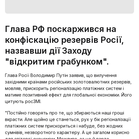
Глава РФ поскаржився на
конфіскацію резервів Росії,
назвавши дії Заходу
"відкритим грабунком".
Глава Росії Володимир Путін заявив, що вилучення
західними країнами російських золотовалютних резервів,
мовляв, прискорить регіоналізацію платіжних систем і
матиме позитивний ефект для глобальної економіки. Його
цитують росЗМІ.
"Постійно говорять про те, що збираються наші гроші
вкрасти. Але щойно це станеться, рух у бік регіоналізації
платіжних систем прискориться і набуде, без жодних
сумнівів, незворотного характеру. А це загалом корисно
для світової економіки. Можливо, за це й варто