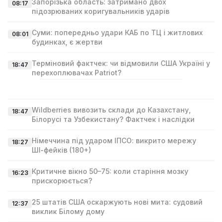
Запорізька область: затримано двох
08:17
підозрюваних коригувальників ударів
Суми: попередньо удари КАБ по ТЦ і житлових
08:01
будинках, є жертви
Терміновий фактчек: чи відмовили США Україні у
18:47
перехоплювачах Patriot?
Wildberries вивозить склади до Казахстану,
18:47
Білорусі та Узбекистану? Фактчек і наслідки
Німеччина під ударом ІПСО: викрито мережу
18:27
ШІ‑фейків (180+)
Критичне вікно 50–75: коли старіння мозку
16:23
прискорюється?
25 штатів США оскаржують нові мита: судовий
12:37
виклик Білому дому