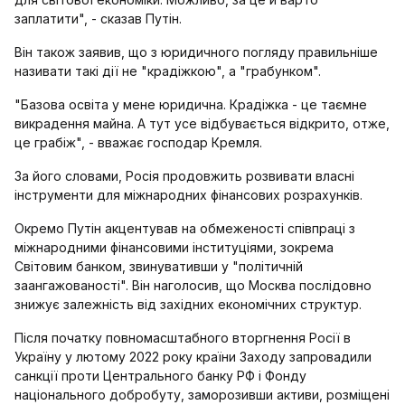
заплатити", - сказав Путін.
Він також заявив, що з юридичного погляду правильніше
називати такі дії не "крадіжкою", а "грабунком".
"Базова освіта у мене юридична. Крадіжка - це таємне
викрадення майна. А тут усе відбувається відкрито, отже,
це грабіж", - вважає господар Кремля.
За його словами, Росія продовжить розвивати власні
інструменти для міжнародних фінансових розрахунків.
Окремо Путін акцентував на обмеженості співпраці з
міжнародними фінансовими інституціями, зокрема
Світовим банком, звинувативши у "політичній
заангажованості". Він наголосив, що Москва послідовно
знижує залежність від західних економічних структур.
Після початку повномасштабного вторгнення Росії в
Україну у лютому 2022 року країни Заходу запровадили
санкції проти Центрального банку РФ і Фонду
національного добробуту, заморозивши активи, розміщені