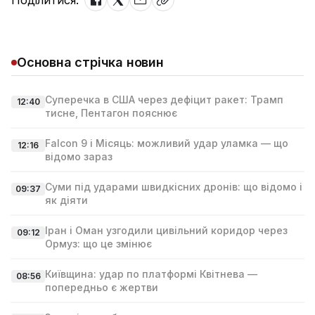
Поділитися:
Основна стрічка новин
Суперечка в США через дефіцит ракет: Трамп
12:40
тисне, Пентагон пояснює
Falcon 9 і Місяць: можливий удар уламка — що
12:16
відомо зараз
Суми під ударами швидкісних дронів: що відомо і
09:37
як діяти
Іран і Оман узгодили цивільний коридор через
09:12
Ормуз: що це змінює
Київщина: удар по платформі Квітнева —
08:56
попередньо є жертви