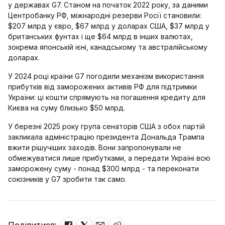
у державах G7. Станом на початок 2022 року, за даними
Центробанку РФ, міжнародні резерви Росії становили:
$207 млрд у євро, $67 млрд у доларах США, $37 млрд у
британських фунтах і ще $64 млрд в інших валютах,
зокрема японській ієні, канадському та австралійському
доларах.
У 2024 році країни G7 погодили механізм використання
прибутків від заморожених активів РФ для підтримки
України: ці кошти спрямують на погашення кредиту для
Києва на суму близько $50 млрд.
У березні 2025 року група сенаторів США з обох партій
закликала адміністрацію президента Дональда Трампа
вжити рішучіших заходів. Вони запропонували не
обмежуватися лише прибутками, а передати Україні всю
заморожену суму - понад $300 млрд - та переконати
союзників у G7 зробити так само.