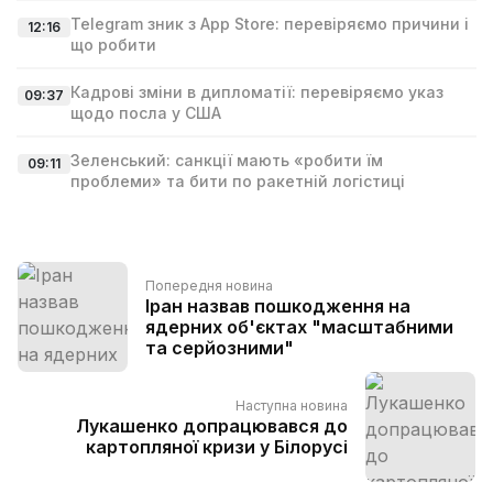
Telegram зник з App Store: перевіряємо причини і
12:16
що робити
Кадрові зміни в дипломатії: перевіряємо указ
09:37
щодо посла у США
Зеленський: санкції мають «робити їм
09:11
проблеми» та бити по ракетній логістиці
Попередня новина
Іран назвав пошкодження на
ядерних об'єктах "масштабними
та серйозними"
Наступна новина
Лукашенко допрацювався до
картопляної кризи у Білорусі