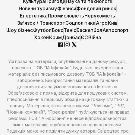
Культура
Пригоди
Наука та технології
Новини туризму
Фінанси
Фондовий ринок
Енергетика
Промисловість
Нерухомість
Зв'язок / Транспорт
Соцполітика
Агро
Київ
Шоу бізнес
Футбол
Бокс
Теніс
Баскетбол
Автоспорт
Хокей
Крим
Донбас
ЄС
Війна
Усі права на матеріали, опубліковані на даному ресурсі,
належать ТОВ "ІА Інфолайн". Будь-яке використання
матеріалів без письмового дозволу ТОВ "ІА Інфолайн" -
заборонено. Використання матеріалів та новин
дозволяється за умови посилання на Infoline.ua.
Обов'язковою є пряма, відкрита для пошукових систем,
гіперпосилання в першому абзаці на цитовану статтю чи
новину. Матеріали, зазначені знаками "Реклама", "PR",
"Новини компаній", "Прес-релізи" публікуються на правах
реклами. ТОВ "ІА Інфолайн" не несе відповідальності за
зміст матеріалів, опублікованих на правах реклами.
Редакція може не поділяти думку автора. Свідоцтво про