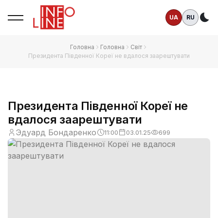
UA
RU
Те
Головна
Головна
Світ
Президента Південної Кореї не вдалося заарештувати
Президента Південної Кореї не
вдалося заарештувати
Эдуард Бондаренко
11:00
03.01.25
699