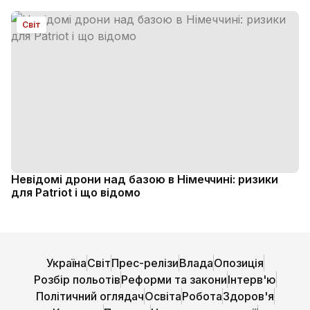
Світ
Невідомі дрони над базою в Німеччині: ризики
для Patriot і що відомо
Україна
Світ
Прес-релізи
Влада
Опозиція
Розбір польотів
Реформи та закони
Інтерв'ю
Політичний оглядач
Освіта
Робота
Здоров'я