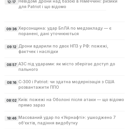
Невідомі дрони над базою в Німеччині: ризики
12:17
для Patriot і що відомо
Херсонщина: удар БпЛА по медзакладу — є
09:36
поранені, дані уточнюються
Дрони вдарили по двох НПЗ у РФ: пожежі,
09:12
фактчек і наслідки
АЗС під ударами: як місто зберігає доступ до
08:57
пального
С‑300 і Patriot: чи здатна модернізація з США
08:16
розвантажити ППО
Київ: пожежі на Оболоні після атаки — що відомо
08:02
прямо зараз
Масований удар по «Укрнафті»: ушкоджено 7
18:46
об’єктів, падіння видобутку