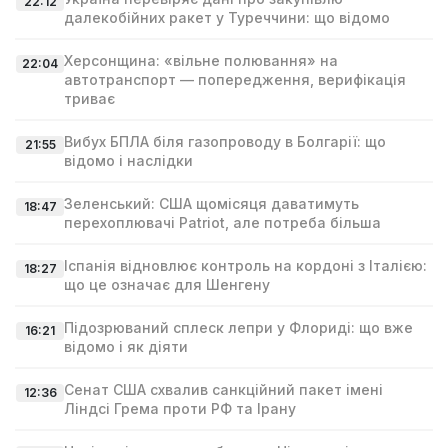
22:12
далекобійних ракет у Туреччини: що відомо
Херсонщина: «вільне полювання» на
22:04
автотранспорт — попередження, верифікація
триває
Вибух БПЛА біля газопроводу в Болгарії: що
21:55
відомо і наслідки
Зеленський: США щомісяця даватимуть
18:47
перехоплювачі Patriot, але потреба більша
Іспанія відновлює контроль на кордоні з Італією:
18:27
що це означає для Шенгену
Підозрюваний сплеск лепри у Флориді: що вже
16:21
відомо і як діяти
Сенат США схвалив санкційний пакет імені
12:36
Ліндсі Гремa проти РФ та Ірану