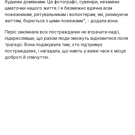
будинки домівками. Це фотографії, сувеніри, незамінні
шматочки нашого життя. І я безмежно вдячна всім
пожежникам, рятувальникам і волонтерам, які, ризикуючи
життям, борються з цими пожежами", - додала вона.
Періс закликала всіх постраждалих не втрачати надії,
підкресливши, що разом люди зможуть відновитися після
трагедії. Вона подякувала тим, хто підтримує
постраждалих, і нагадала, що навіть у важкі часи є місце
доброті й співчуттю.