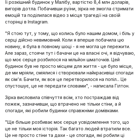
Її розкішний будинок у Малібу, вартістю 8,4 млн доларів,
вигорів дотла. Побачивши руїни, зірка не змогла стримати
емоцій та поділилася відео з місця трагедії на своїй
сторінці в Instagram.
"Я стою тут, у тому, що колись було нашим домом, і біль у
серці дійсно невимовний. Коли я вперше побачила цю
новину, я була в повному шоці - я не могла це пережити.
Але зараз, стоячи тут і бачачи це на власні очі, я відчуваю,
що моє серце розбилося на мільйон шматочків. Цей
будинок був не просто місцем для життя - це було місце,
де ми мріяли, сміялися і створювали найкрасивіші спогади
як сім'я. Бачити, як все це перетворилося на попіл... Це
спустошує, це не передати словами", - написала Гілтон.
Зірка висловила співчуття всім, хто постраждав від
пожеж, зазначивши, що втрачено не тільки стіни, а й
спогади, які робили будинки справжніми домівками.
"Ще більше розбиває моє серце усвідомлення того, що
це не тільки моя історія. Так багато людей втратили все.
Це не просто стіни та дахи - це спогади, які робили ці