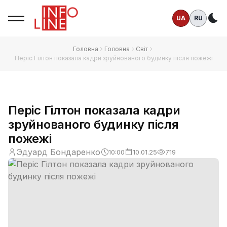
UA
RU
Те
Головна
Головна
Світ
Періс Гілтон показала кадри зруйнованого будинку після пожежі
Періс Гілтон показала кадри
зруйнованого будинку після
пожежі
Эдуард Бондаренко
10:00
10.01.25
719