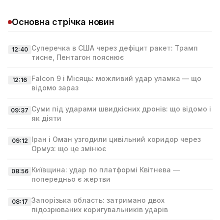
Основна стрічка новин
Суперечка в США через дефіцит ракет: Трамп
12:40
тисне, Пентагон пояснює
Falcon 9 і Місяць: можливий удар уламка — що
12:16
відомо зараз
Суми під ударами швидкісних дронів: що відомо і
09:37
як діяти
Іран і Оман узгодили цивільний коридор через
09:12
Ормуз: що це змінює
Київщина: удар по платформі Квітнева —
08:56
попередньо є жертви
Запорізька область: затримано двох
08:17
підозрюваних коригувальників ударів