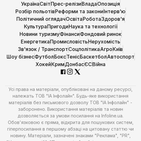
Україна
Світ
Прес-релізи
Влада
Опозиція
Розбір польотів
Реформи та закони
Інтерв'ю
Політичний оглядач
Освіта
Робота
Здоров'я
Культура
Пригоди
Наука та технології
Новини туризму
Фінанси
Фондовий ринок
Енергетика
Промисловість
Нерухомість
Зв'язок / Транспорт
Соцполітика
Агро
Київ
Шоу бізнес
Футбол
Бокс
Теніс
Баскетбол
Автоспорт
Хокей
Крим
Донбас
ЄС
Війна
Усі права на матеріали, опубліковані на даному ресурсі,
належать ТОВ "ІА Інфолайн". Будь-яке використання
матеріалів без письмового дозволу ТОВ "ІА Інфолайн" -
заборонено. Використання матеріалів та новин
дозволяється за умови посилання на Infoline.ua.
Обов'язковою є пряма, відкрита для пошукових систем,
гіперпосилання в першому абзаці на цитовану статтю чи
новину. Матеріали, зазначені знаками "Реклама", "PR",