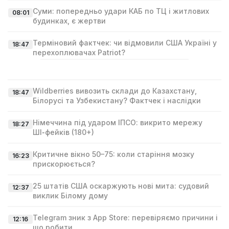
Суми: попередньо удари КАБ по ТЦ і житлових
08:01
будинках, є жертви
Терміновий фактчек: чи відмовили США Україні у
18:47
перехоплювачах Patriot?
Wildberries вивозить склади до Казахстану,
18:47
Білорусі та Узбекистану? Фактчек і наслідки
Німеччина під ударом ІПСО: викрито мережу
18:27
ШІ‑фейків (180+)
Критичне вікно 50–75: коли старіння мозку
16:23
прискорюється?
25 штатів США оскаржують нові мита: судовий
12:37
виклик Білому дому
Telegram зник з App Store: перевіряємо причини і
12:16
що робити