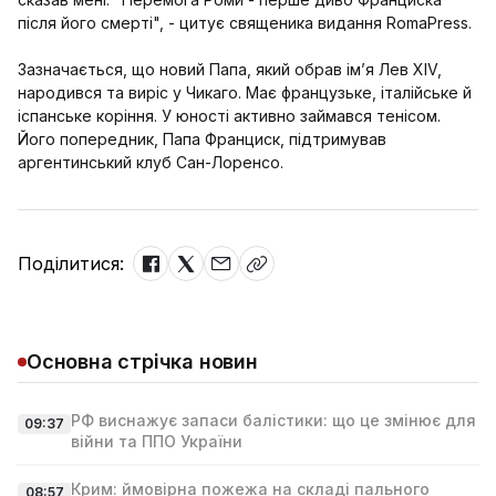
після його смерті", - цитує священика видання RomaPress.
Зазначається, що новий Папа, який обрав ім’я Лев XIV,
народився та виріс у Чикаго. Має французьке, італійське й
іспанське коріння. У юності активно займався тенісом.
Його попередник, Папа Франциск, підтримував
аргентинський клуб Сан-Лоренсо.
Поділитися:
Основна стрічка новин
РФ виснажує запаси балістики: що це змінює для
09:37
війни та ППО України
Крим: ймовірна пожежа на складі пального
08:57