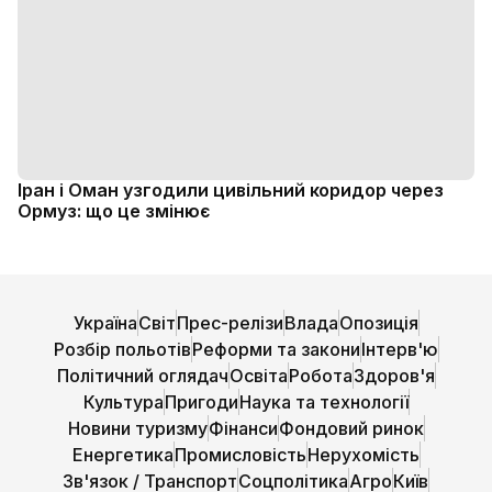
Іран і Оман узгодили цивільний коридор через
Ормуз: що це змінює
Україна
Світ
Прес-релізи
Влада
Опозиція
Розбір польотів
Реформи та закони
Інтерв'ю
Політичний оглядач
Освіта
Робота
Здоров'я
Культура
Пригоди
Наука та технології
Новини туризму
Фінанси
Фондовий ринок
Енергетика
Промисловість
Нерухомість
Зв'язок / Транспорт
Соцполітика
Агро
Київ