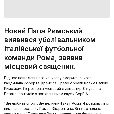
Новий Папа Римський
виявився уболівальником
італійської футбольної
команди Рома, заявив
місцевий священик.
Під час нещодавнього конклаву американського
кардинала Роберта Френсіса Прево обрали новим Папою
Римським. Як розповів місцевий душпастир Джузеппе
Пагано, понтифік є прихильником клубу Серії A.
"Він любить спорт. Він великий фанат Роми. Я розмовляв із
ним після поєдинку Рома – Фіорентина. Він жартівливо
сказав мені: "Перемога Роми - перше диво Франциска