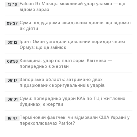
Falcon 9 і Місяць: можливий удар уламка — що
12:16
відомо зараз
Суми під ударами швидкісних дронів: що відомо і
09:37
як діяти
Іран і Оман узгодили цивільний коридор через
09:12
Ормуз: що це змінює
Київщина: удар по платформі Квітнева —
08:56
попередньо є жертви
Запорізька область: затримано двох
08:17
підозрюваних коригувальників ударів
Суми: попередньо удари КАБ по ТЦ і житлових
08:01
будинках, є жертви
Терміновий фактчек: чи відмовили США Україні у
18:47
перехоплювачах Patriot?