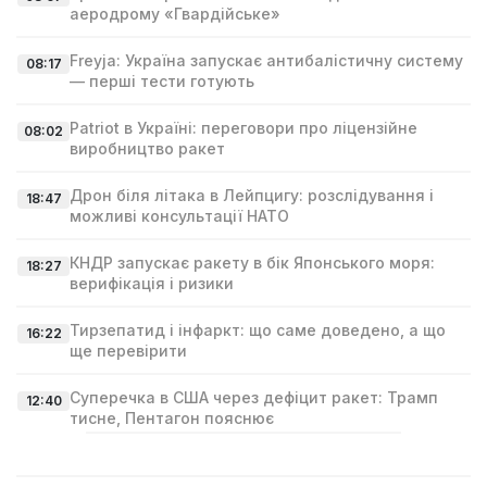
аеродрому «Гвардійське»
Freyja: Україна запускає антибалістичну систему
08:17
— перші тести готують
Patriot в Україні: переговори про ліцензійне
08:02
виробництво ракет
Дрон біля літака в Лейпцигу: розслідування і
18:47
можливі консультації НАТО
КНДР запускає ракету в бік Японського моря:
18:27
верифікація і ризики
Тирзепатид і інфаркт: що саме доведено, а що
16:22
ще перевірити
Суперечка в США через дефіцит ракет: Трамп
12:40
тисне, Пентагон пояснює