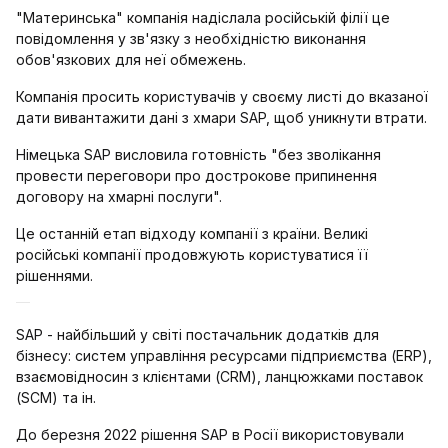
"Материнська" компанія надіслала російській філії це
повідомлення у зв'язку з необхідністю виконання
обов'язкових для неї обмежень.
Компанія просить користувачів у своєму листі до вказаної
дати вивантажити дані з хмари SAP, щоб уникнути втрати.
Німецька SAP висловила готовність "без зволікання
провести переговори про дострокове припинення
договору на хмарні послуги".
Це останній етап відходу компанії з країни. Великі
російські компанії продовжують користуватися її
рішеннями.
SAP - найбільший у світі постачальник додатків для
бізнесу: систем управління ресурсами підприємства (ERP),
взаємовідносин з клієнтами (CRM), ланцюжками поставок
(SCM) та ін.
До березня 2022 рішення SAP в Росії використовували