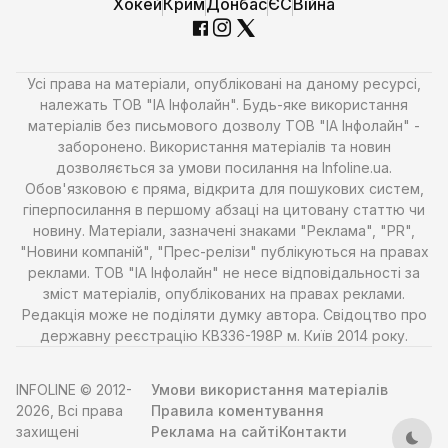
Хокей
Крим
Донбас
ЄС
Війна
Усі права на матеріали, опубліковані на даному ресурсі,
належать ТОВ "ІА Інфолайн". Будь-яке використання
матеріалів без письмового дозволу ТОВ "ІА Інфолайн" -
заборонено. Використання матеріалів та новин
дозволяється за умови посилання на Infoline.ua.
Обов'язковою є пряма, відкрита для пошукових систем,
гіперпосилання в першому абзаці на цитовану статтю чи
новину. Матеріали, зазначені знаками "Реклама", "PR",
"Новини компаній", "Прес-релізи" публікуються на правах
реклами. ТОВ "ІА Інфолайн" не несе відповідальності за
зміст матеріалів, опублікованих на правах реклами.
Редакція може не поділяти думку автора. Свідоцтво про
державну реєстрацію КВ336-198Р м. Київ 2014 року.
INFOLINE © 2012-
Умови використання матеріалів
2026, Всі права
Правила коментування
захищені
Реклама на сайті
Контакти