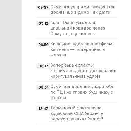
Суми під ударами швидкісних
09:37
дронів: що відомо і як діяти
Іран і Оман узгодили
09:12
цивільний коридор через
Ормуз: що це змінює
Київщина: удар по платформі
08:56
Квітнева — попередньо є
жертви
Запорізька область:
08:17
затримано двох підозрюваних
коригувальників ударів
Суми: попередньо удари КАБ
08:01
по ТЦ і житлових будинках, є
жертви
Терміновий фактчек: чи
18:47
відмовили США Україні у
перехоплювачах Patriot?