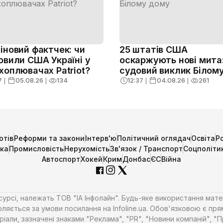
іновий фактчек: чи
25 штатів США
овили США Україні у
оскаржують нові мита
хоплювачах Patriot?
судовий виклик Білом
дому
7
❘
05.08.26
❘
134
12:37
❘
04.08.26
❘
261
отів
Реформи та закони
Інтерв'ю
Політичний оглядач
Освіта
Р
ика
Промисловість
Нерухомість
Зв'язок / Транспорт
Соцполіти
Автоспорт
Хокей
Крим
Донбас
ЄС
Війна
есурсі, належать ТОВ "ІА Інфолайн". Будь-яке використання мате
ляється за умови посилання на Infoline.ua. Обов'язковою є пря
али, зазначені знаками "Реклама", "PR", "Новини компаній", "