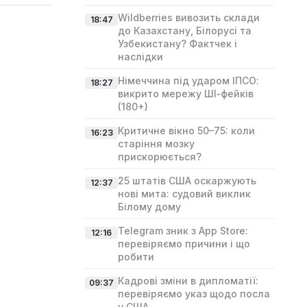
Wildberries вивозить склади
18:47
до Казахстану, Білорусі та
Узбекистану? Фактчек і
наслідки
Німеччина під ударом ІПСО:
18:27
викрито мережу ШІ‑фейків
(180+)
Критичне вікно 50–75: коли
16:23
старіння мозку
прискорюється?
25 штатів США оскаржують
12:37
нові мита: судовий виклик
Білому дому
Telegram зник з App Store:
12:16
перевіряємо причини і що
робити
Кадрові зміни в дипломатії:
09:37
перевіряємо указ щодо посла
у США