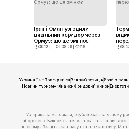
Іран і Оман узгодили
Терм
цивільний коридор через
відм
Ормуз: що це змінює
пере
09:12
❘
06.08.26
❘
119
18:4
Україна
Світ
Прес-релізи
Влада
Опозиція
Розбір поль
Новини туризму
Фінанси
Фондовий ринок
Енергет
Усі права на матеріали, опубліковані на даному р
заборонено. Використання матеріалів та новин дозво
першому абзаці на цитовану статтю чи новину. Матері