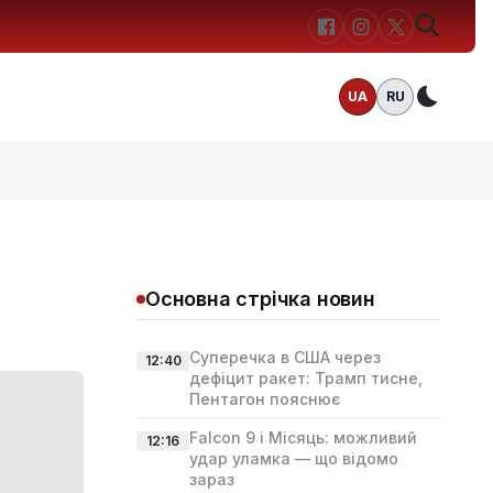
UA
RU
Темн
Основна стрічка новин
Суперечка в США через
12:40
дефіцит ракет: Трамп тисне,
Пентагон пояснює
Falcon 9 і Місяць: можливий
12:16
удар уламка — що відомо
зараз