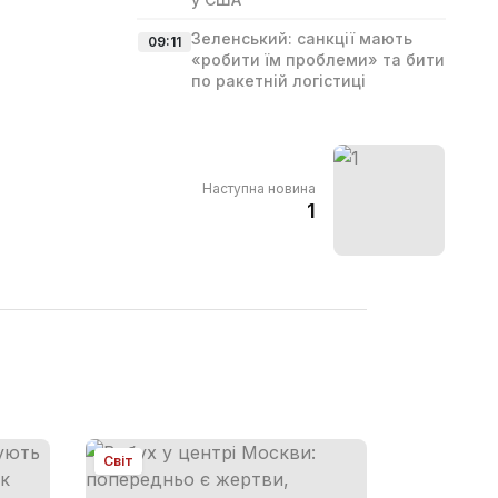
Зеленський: санкції мають
09:11
«робити їм проблеми» та бити
по ракетній логістиці
Наступна новина
1
Світ