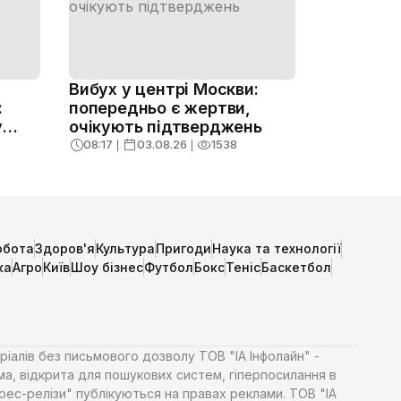
Вибух у центрі Москви:
:
попередньо є жертви,
у
очікують підтверджень
08:17
❘
03.08.26
❘
1538
обота
Здоров'я
Культура
Пригоди
Наука та технології
ка
Агро
Київ
Шоу бізнес
Футбол
Бокс
Теніс
Баскетбол
ріалів без письмового дозволу ТОВ "ІА Інфолайн" -
ма, відкрита для пошукових систем, гіперпосилання в
Прес-релізи" публікуються на правах реклами. ТОВ "ІА