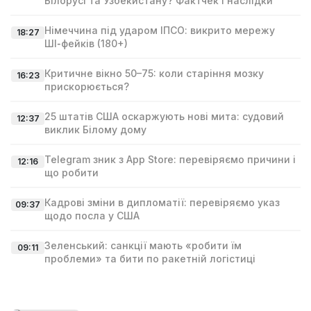
Білорусі та Узбекистану? Фактчек і наслідки
Німеччина під ударом ІПСО: викрито мережу
18:27
ШІ‑фейків (180+)
Критичне вікно 50–75: коли старіння мозку
16:23
прискорюється?
25 штатів США оскаржують нові мита: судовий
12:37
виклик Білому дому
Telegram зник з App Store: перевіряємо причини і
12:16
що робити
Кадрові зміни в дипломатії: перевіряємо указ
09:37
щодо посла у США
Зеленський: санкції мають «робити їм
09:11
проблеми» та бити по ракетній логістиці