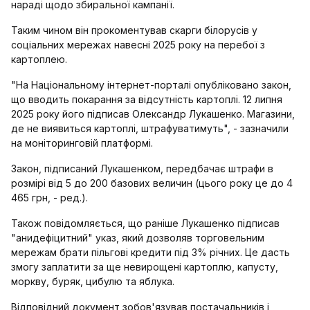
нараді щодо збиральної кампанії.
Таким чином він прокоментував скарги білорусів у
соціальних мережах навесні 2025 року на перебої з
картоплею.
"На Національному інтернет-порталі опубліковано закон,
що вводить покарання за відсутність картоплі. 12 липня
2025 року його підписав Олександр Лукашенко. Магазини,
де не виявиться картоплі, штрафуватимуть", - зазначили
на моніторинговій платформі.
Закон, підписаний Лукашенком, передбачає штрафи в
розмірі від 5 до 200 базових величин (цього року це до 4
465 грн, - ред.).
Також повідомляється, що раніше Лукашенко підписав
"анидефіцитний" указ, який дозволяв торговельним
мережам брати пільгові кредити під 3% річних. Це дасть
змогу заплатити за ще невирощені картоплю, капусту,
моркву, буряк, цибулю та яблука.
Відповідний документ зобов'язував постачальників і