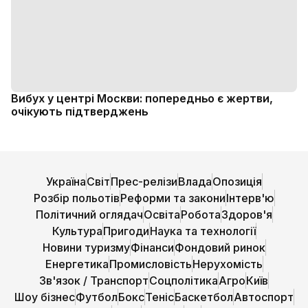
Вибух у центрі Москви: попередньо є жертви,
очікують підтверджень
Україна
Світ
Прес-релізи
Влада
Опозиція
Розбір польотів
Реформи та закони
Інтерв'ю
Політичний оглядач
Освіта
Робота
Здоров'я
Культура
Пригоди
Наука та технології
Новини туризму
Фінанси
Фондовий ринок
Енергетика
Промисловість
Нерухомість
Зв'язок / Транспорт
Соцполітика
Агро
Київ
Шоу бізнес
Футбол
Бокс
Теніс
Баскетбол
Автоспорт