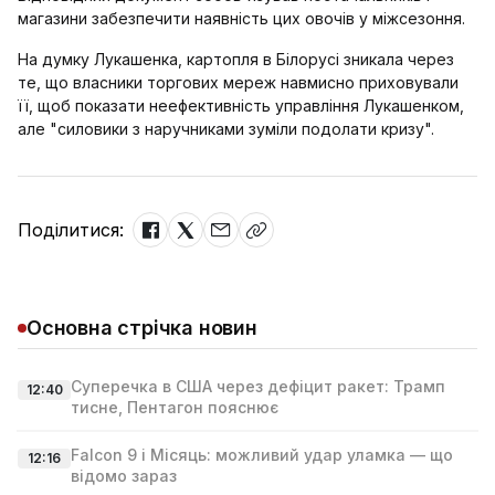
магазини забезпечити наявність цих овочів у міжсезоння.
На думку Лукашенка, картопля в Білорусі зникала через
те, що власники торгових мереж навмисно приховували
її, щоб показати неефективність управління Лукашенком,
але "силовики з наручниками зуміли подолати кризу".
Поділитися:
Основна стрічка новин
Суперечка в США через дефіцит ракет: Трамп
12:40
тисне, Пентагон пояснює
Falcon 9 і Місяць: можливий удар уламка — що
12:16
відомо зараз