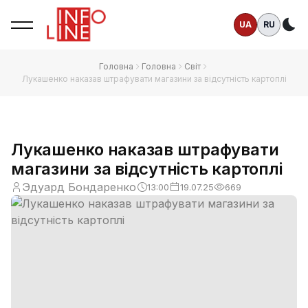
UA
RU
Те
Головна
Головна
Світ
Лукашенко наказав штрафувати магазини за відсутність картоплі
Лукашенко наказав штрафувати
магазини за відсутність картоплі
Эдуард Бондаренко
13:00
19.07.25
669