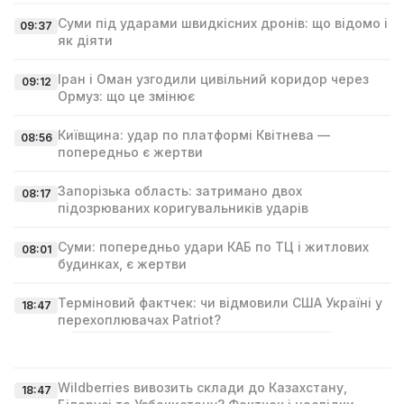
Суми під ударами швидкісних дронів: що відомо і
09:37
як діяти
Іран і Оман узгодили цивільний коридор через
09:12
Ормуз: що це змінює
Київщина: удар по платформі Квітнева —
08:56
попередньо є жертви
Запорізька область: затримано двох
08:17
підозрюваних коригувальників ударів
Суми: попередньо удари КАБ по ТЦ і житлових
08:01
будинках, є жертви
Терміновий фактчек: чи відмовили США Україні у
18:47
перехоплювачах Patriot?
Wildberries вивозить склади до Казахстану,
18:47