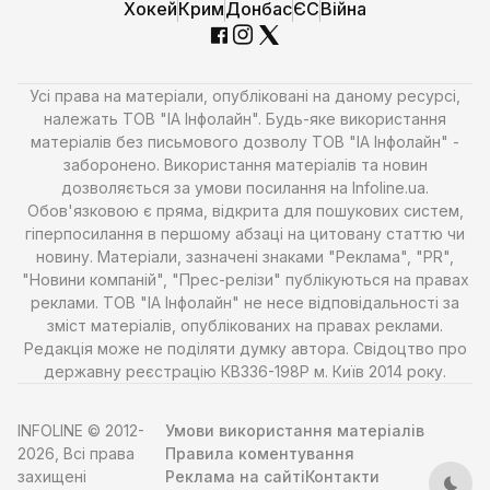
Хокей
Крим
Донбас
ЄС
Війна
Усі права на матеріали, опубліковані на даному ресурсі,
належать ТОВ "ІА Інфолайн". Будь-яке використання
матеріалів без письмового дозволу ТОВ "ІА Інфолайн" -
заборонено. Використання матеріалів та новин
дозволяється за умови посилання на Infoline.ua.
Обов'язковою є пряма, відкрита для пошукових систем,
гіперпосилання в першому абзаці на цитовану статтю чи
новину. Матеріали, зазначені знаками "Реклама", "PR",
"Новини компаній", "Прес-релізи" публікуються на правах
реклами. ТОВ "ІА Інфолайн" не несе відповідальності за
зміст матеріалів, опублікованих на правах реклами.
Редакція може не поділяти думку автора. Свідоцтво про
державну реєстрацію КВ336-198Р м. Київ 2014 року.
INFOLINE © 2012-
Умови використання матеріалів
2026, Всі права
Правила коментування
захищені
Реклама на сайті
Контакти