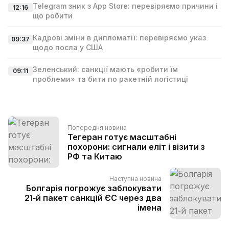
Telegram зник з App Store: перевіряємо причини і
12:16
що робити
Кадрові зміни в дипломатії: перевіряємо указ
09:37
щодо посла у США
Зеленський: санкції мають «робити їм
09:11
проблеми» та бити по ракетній логістиці
Попередня новина
Тегеран готує масштабні
похорони: сигнали еліт і візити з
РФ та Китаю
Наступна новина
Болгарія погрожує заблокувати
21‑й пакет санкцій ЄС через два
імена