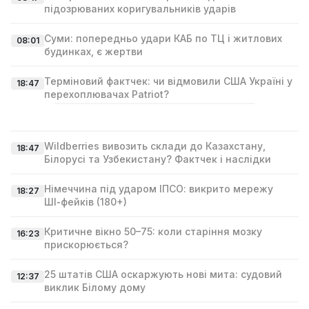
підозрюваних коригувальників ударів
Суми: попередньо удари КАБ по ТЦ і житлових
08:01
будинках, є жертви
Терміновий фактчек: чи відмовили США Україні у
18:47
перехоплювачах Patriot?
Wildberries вивозить склади до Казахстану,
18:47
Білорусі та Узбекистану? Фактчек і наслідки
Німеччина під ударом ІПСО: викрито мережу
18:27
ШІ‑фейків (180+)
Критичне вікно 50–75: коли старіння мозку
16:23
прискорюється?
25 штатів США оскаржують нові мита: судовий
12:37
виклик Білому дому