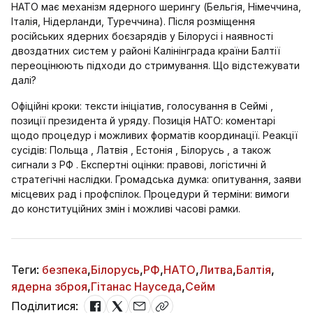
НАТО має механізм ядерного шерингу (Бельгія, Німеччина,
Італія, Нідерланди, Туреччина). Після розміщення
російських ядерних боєзарядів у Білорусі і наявності
двоздатних систем у районі Калінінграда країни Балтії
переоцінюють підходи до стримування. Що відстежувати
далі?
Офіційні кроки: тексти ініціатив, голосування в Сеймі ,
позиції президента й уряду. Позиція НАТО: коментарі
щодо процедур і можливих форматів координації. Реакції
сусідів: Польща , Латвія , Естонія , Білорусь , а також
сигнали з РФ . Експертні оцінки: правові, логістичні й
стратегічні наслідки. Громадська думка: опитування, заяви
місцевих рад і профспілок. Процедури й терміни: вимоги
до конституційних змін і можливі часові рамки.
Теги:
безпека
,
Білорусь
,
РФ
,
НАТО
,
Литва
,
Балтія
,
ядерна зброя
,
Гітанас Науседа
,
Сейм
Поділитися: