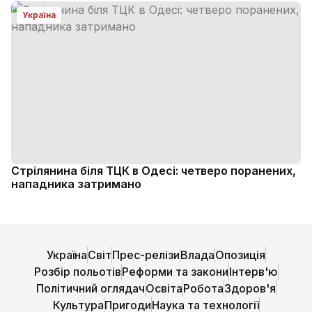
Україна
Стрілянина біля ТЦК в Одесі: четверо поранених,
нападника затримано
Україна
Світ
Прес-релізи
Влада
Опозиція
Розбір польотів
Реформи та закони
Інтерв'ю
Політичний оглядач
Освіта
Робота
Здоров'я
Культура
Пригоди
Наука та технології