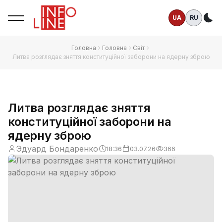
UA
RU
Те
Головна
Головна
Світ
Литва розглядає зняття конституційної заборони на ядерну зброю
Литва розглядає зняття
конституційної заборони на
ядерну зброю
Эдуард Бондаренко
18:36
03.07.26
366