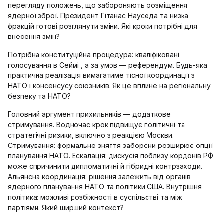
перегляду положень, що забороняють розміщення
ядерної зброї. Президент Гітанас Науседа та низка
фракцій готові розглянути зміни. Які кроки потрібні для
внесення змін?
Потрібна конституційна процедура: кваліфіковані
голосування в Сеймі , а за умов — референдум. Будь-яка
практична реалізація вимагатиме тісної координації з
НАТО і консенсусу союзників. Як це вплине на регіональну
безпеку та НАТО?
Головний аргумент прихильників — додаткове
стримування. Водночас крок підвищує політичні та
стратегічні ризики, включно з реакцією Москви.
Стримування: формальне зняття заборони розширює опції
планування НАТО. Ескалація: дискусія поблизу кордонів РФ
може спричинити дипломатичні й гібридні контрзаходи.
Альянсна координація: рішення залежить від органів
ядерного планування НАТО та політики США. Внутрішня
політика: можливі розбіжності в суспільстві та між
партіями. Який ширший контекст?