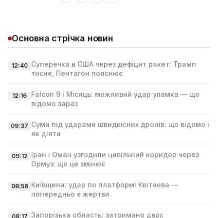
Основна стрічка новин
Суперечка в США через дефіцит ракет: Трамп
12:40
тисне, Пентагон пояснює
Falcon 9 і Місяць: можливий удар уламка — що
12:16
відомо зараз
Суми під ударами швидкісних дронів: що відомо і
09:37
як діяти
Іран і Оман узгодили цивільний коридор через
09:12
Ормуз: що це змінює
Київщина: удар по платформі Квітнева —
08:56
попередньо є жертви
Запорізька область: затримано двох
08:17