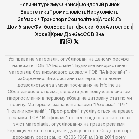
Новини туризму
Фінанси
Фондовий ринок
Енергетика
Промисловість
Нерухомість
Зв'язок / Транспорт
Соцполітика
Агро
Київ
Шоу бізнес
Футбол
Бокс
Теніс
Баскетбол
Автоспорт
Хокей
Крим
Донбас
ЄС
Війна
Усі права на матеріали, опубліковані на даному ресурсі,
належать ТОВ "ІА Інфолайн". Будь-яке використання
матеріалів без письмового дозволу ТОВ "ІА Інфолайн" -
заборонено. Використання матеріалів та новин
дозволяється за умови посилання на Infoline.ua.
Обов'язковою є пряма, відкрита для пошукових систем,
гіперпосилання в першому абзаці на цитовану статтю чи
новину. Матеріали, зазначені знаками "Реклама", "PR",
"Новини компаній", "Прес-релізи" публікуються на правах
реклами. ТОВ "ІА Інфолайн" не несе відповідальності за
зміст матеріалів, опублікованих на правах реклами.
Редакція може не поділяти думку автора. Свідоцтво про
державну реєстрацію КВ336-198Р м. Київ 2014 року.