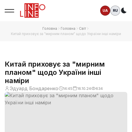
UA
RU
Те
Головна
Головна
Світ
Китай приховує за "мирним планом" щодо України інші наміри
Китай приховує за "мирним
планом" щодо України інші
наміри
Эдуард Бондаренко
14:45
16.10.24
634