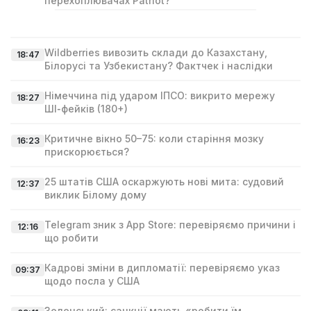
перехоплювачах Patriot?
Wildberries вивозить склади до Казахстану,
18:47
Білорусі та Узбекистану? Фактчек і наслідки
Німеччина під ударом ІПСО: викрито мережу
18:27
ШІ‑фейків (180+)
Критичне вікно 50–75: коли старіння мозку
16:23
прискорюється?
25 штатів США оскаржують нові мита: судовий
12:37
виклик Білому дому
Telegram зник з App Store: перевіряємо причини і
12:16
що робити
Кадрові зміни в дипломатії: перевіряємо указ
09:37
щодо посла у США
Зеленський: санкції мають «робити їм