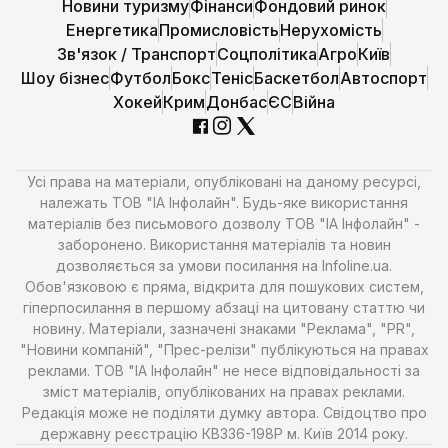
Новини туризму
Фінанси
Фондовий ринок
Енергетика
Промисловість
Нерухомість
Зв'язок / Транспорт
Соцполітика
Агро
Київ
Шоу бізнес
Футбол
Бокс
Теніс
Баскетбол
Автоспорт
Хокей
Крим
Донбас
ЄС
Війна
Усі права на матеріали, опубліковані на даному ресурсі,
належать ТОВ "ІА Інфолайн". Будь-яке використання
матеріалів без письмового дозволу ТОВ "ІА Інфолайн" -
заборонено. Використання матеріалів та новин
дозволяється за умови посилання на Infoline.ua.
Обов'язковою є пряма, відкрита для пошукових систем,
гіперпосилання в першому абзаці на цитовану статтю чи
новину. Матеріали, зазначені знаками "Реклама", "PR",
"Новини компаній", "Прес-релізи" публікуються на правах
реклами. ТОВ "ІА Інфолайн" не несе відповідальності за
зміст матеріалів, опублікованих на правах реклами.
Редакція може не поділяти думку автора. Свідоцтво про
державну реєстрацію КВ336-198Р м. Київ 2014 року.