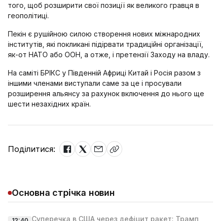
того, щоб розширити свої позиції як великого гравця в
геополітиці.
Пекін є рушійною силою створення нових міжнародних
інститутів, які покликані підірвати традиційні організації,
як-от НАТО або ООН, а отже, і претензії Заходу на владу.
На саміті БРІКС у Південній Африці Китай і Росія разом з
іншими членами виступали саме за це і просували
розширення альянсу за рахунок включення до нього ще
шести незахідних країн.
Поділитися:
Основна стрічка новин
Суперечка в США через дефіцит ракет: Трамп
12:40