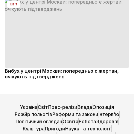
Світ
Вибух у центрі Москви: попередньо є жертви,
очікують підтверджень
Україна
Світ
Прес-релізи
Влада
Опозиція
Розбір польотів
Реформи та закони
Інтерв'ю
Політичний оглядач
Освіта
Робота
Здоров'я
Культура
Пригоди
Наука та технології