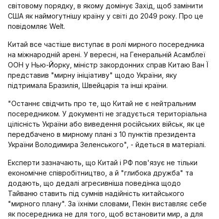
світовому порядку, в якому домінує Захід, щоб замінити
США як наймогутнішу країну у світі до 2049 року. Про це
повідомляє Welt.
Китай все частіше виступає в ролі мирного посередника
на міжнародній арені. У вересні, на Генеральній Асамблеї
ООН у Нью-Йорку, міністр закордонних справ Китаю Ван Ї
представив "мирну ініціативу" щодо України, яку
підтримала Бразилія, Швейцарія та інші країни.
"Останнє свідчить про те, що Китай не є нейтральним
посередником. У документі не згадується територіальна
цілісність України або виведення російських військ, як це
передбачено в мирному плані з 10 пунктів президента
України Володимира Зеленського", - йдеться в матеріалі.
Експерти зазначають, що Китай і РФ пов'язує не тільки
економічне співробітництво, а й "глибока дружба" та
додають, що дедалі агресивніша поведінка щодо
Тайваню ставить під сумнів надійність китайського
"мирного плану". За їхніми словами, Пекін виставляє себе
як посередника не для того, щоб встановити мир, а для