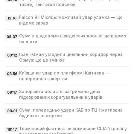
тисне, Пентагон пояснює
Falcon 9 і Місяць: можливий удар уламка — що
12:16
відомо зараз
Суми під ударами швидкісних дронів: що відомо і
09:37
як діяти
Іран і Оман узгодили цивільний коридор через
09:12
Ормуз: що це змінює
Київщина: удар по платформі Квітнева —
08:56
попередньо є жертви
Запорізька область: затримано двох
08:17
підозрюваних коригувальників ударів
Суми: попередньо удари КАБ по ТЦ і житлових
08:01
будинках, є жертви
Терміновий фактчек: чи відмовили США Україні у
18:47